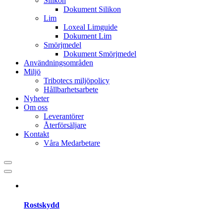
Silikon
Dokument Silikon
Lim
Loxeal Limguide
Dokument Lim
Smörjmedel
Dokument Smörjmedel
Användningsområden
Miljö
Tribotecs miljöpolicy
Hållbarhetsarbete
Nyheter
Om oss
Leverantörer
Återförsäljare
Kontakt
Våra Medarbetare
Rostskydd