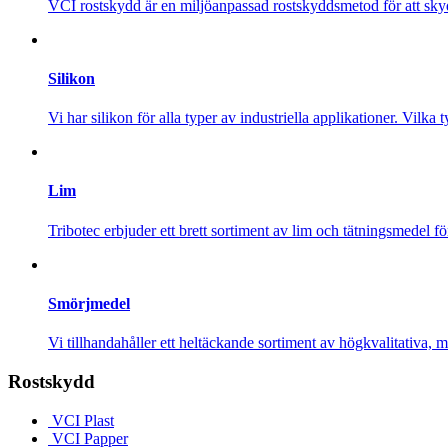
VCI rostskydd är en miljöanpassad rostskyddsmetod för att s
Silikon
Vi har silikon för alla typer av industriella applikationer. Vilka
Lim
Tribotec erbjuder ett brett sortiment av lim och tätningsmedel f
Smörjmedel
Vi tillhandahåller ett heltäckande sortiment av högkvalitativa,
Rostskydd
VCI Plast
VCI Papper