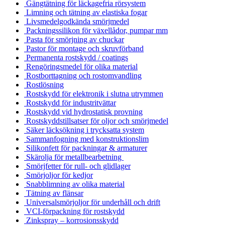
Gängtätning för läckagefria rörsystem
Limning och tätning av elastiska fogar
Livsmedelgodkända smörjmedel
Packningssilikon för växellådor, pumpar mm
Pasta för smörjning av chuckar
Pastor för montage och skruvförband
Permanenta rostskydd / coatings
Rengöringsmedel för olika material
Rostborttagning och rostomvandling
Rostlösning
Rostskydd för elektronik i slutna utrymmen
Rostskydd för industritvättar
Rostskydd vid hydrostatisk provning
Rostskyddstillsatser för oljor och smörjmedel
Säker läcksökning i trycksatta system
Sammanfogning med konstruktionslim
Silikonfett för packningar & armaturer
Skärolja för metallbearbetning
Smörjfetter för rull- och glidlager
Smörjoljor för kedjor
Snabblimning av olika material
Tätning av flänsar
Universalsmörjoljor för underhåll och drift
VCI-förpackning för rostskydd
Zinkspray – korrosionsskydd