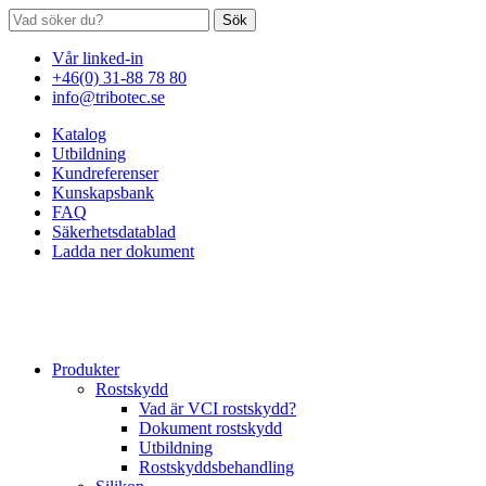
Sök
Vår linked-in
+46(0) 31-88 78 80
info@tribotec.se
Katalog
Utbildning
Kundreferenser
Kunskapsbank
FAQ
Säkerhetsdatablad
Ladda ner dokument
Produkter
Rostskydd
Vad är VCI rostskydd?
Dokument rostskydd
Utbildning
Rostskyddsbehandling