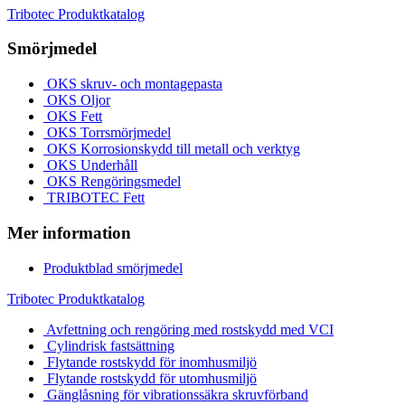
Tribotec Produktkatalog
Smörjmedel
OKS skruv- och montagepasta
OKS Oljor
OKS Fett
OKS Torrsmörjmedel
OKS Korrosionskydd till metall och verktyg
OKS Underhåll
OKS Rengöringsmedel
TRIBOTEC Fett
Mer information
Produktblad smörjmedel
Tribotec Produktkatalog
Avfettning och rengöring med rostskydd med VCI
Cylindrisk fastsättning
Flytande rostskydd för inomhusmiljö
Flytande rostskydd för utomhusmiljö
Gänglåsning för vibrationssäkra skruvförband