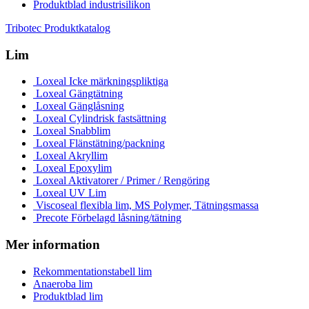
Produktblad industrisilikon
Tribotec Produktkatalog
Lim
Loxeal Icke märkningspliktiga
Loxeal Gängtätning
Loxeal Gänglåsning
Loxeal Cylindrisk fastsättning
Loxeal Snabblim
Loxeal Flänstätning/packning
Loxeal Akryllim
Loxeal Epoxylim
Loxeal Aktivatorer / Primer / Rengöring
Loxeal UV Lim
Viscoseal flexibla lim, MS Polymer, Tätningsmassa
Precote Förbelagd låsning/tätning
Mer information
Rekommentationstabell lim
Anaeroba lim
Produktblad lim