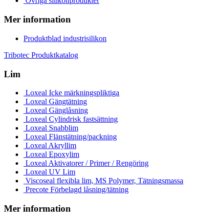
Övriga silikonprodukter
Mer information
Produktblad industrisilikon
Tribotec Produktkatalog
Lim
Loxeal Icke märkningspliktiga
Loxeal Gängtätning
Loxeal Gänglåsning
Loxeal Cylindrisk fastsättning
Loxeal Snabblim
Loxeal Flänstätning/packning
Loxeal Akryllim
Loxeal Epoxylim
Loxeal Aktivatorer / Primer / Rengöring
Loxeal UV Lim
Viscoseal flexibla lim, MS Polymer, Tätningsmassa
Precote Förbelagd låsning/tätning
Mer information