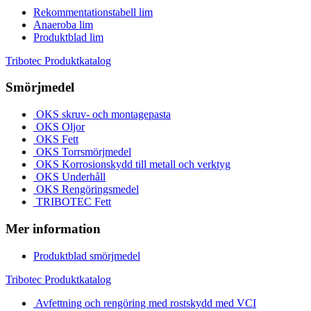
Rekommentationstabell lim
Anaeroba lim
Produktblad lim
Tribotec Produktkatalog
Smörjmedel
OKS skruv- och montagepasta
OKS Oljor
OKS Fett
OKS Torrsmörjmedel
OKS Korrosionskydd till metall och verktyg
OKS Underhåll
OKS Rengöringsmedel
TRIBOTEC Fett
Mer information
Produktblad smörjmedel
Tribotec Produktkatalog
Avfettning och rengöring med rostskydd med VCI