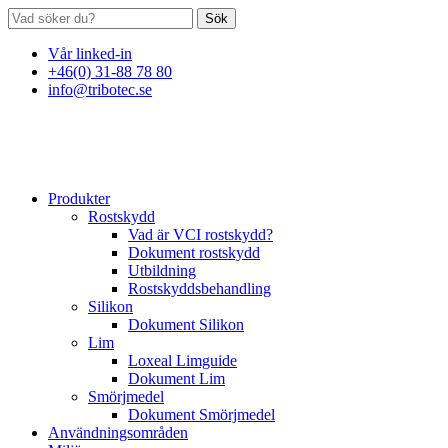
Sök
Vår linked-in
+46(0) 31-88 78 80
info@tribotec.se
Produkter
Rostskydd
Vad är VCI rostskydd?
Dokument rostskydd
Utbildning
Rostskyddsbehandling
Silikon
Dokument Silikon
Lim
Loxeal Limguide
Dokument Lim
Smörjmedel
Dokument Smörjmedel
Användningsområden