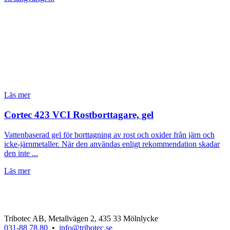
Läs mer
Cortec 423 VCI Rostborttagare, gel
Vattenbaserad gel för borttagning av rost och oxider från järn och
icke-järnmetaller. När den användas enligt rekommendation skadar
den inte ...
Läs mer
Tribotec AB, Metallvägen 2, 435 33 Mölnlycke
031-88 78 80
•
info@tribotec.se