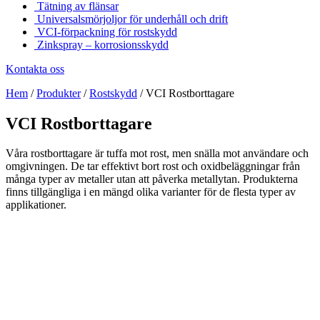
Tätning av flänsar
Universalsmörjoljor för underhåll och drift
VCI-förpackning för rostskydd
Zinkspray – korrosionsskydd
Kontakta oss
Hem
/
Produkter
/
Rostskydd
/
VCI Rostborttagare
VCI Rostborttagare
Våra rostborttagare är tuffa mot rost, men snälla mot användare och
omgivningen. De tar effektivt bort rost och oxidbeläggningar från
många typer av metaller utan att påverka metallytan. Produkterna
finns tillgängliga i en mängd olika varianter för de flesta typer av
applikationer.