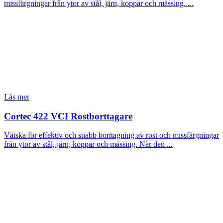
missfärgningar från ytor av stål, järn, koppar och mässing. ...
Läs mer
Cortec 422 VCI Rostborttagare
Vätska för effektiv och snabb borttagning av rost och missfärgningar
från ytor av stål, järn, koppar och mässing. När den ...