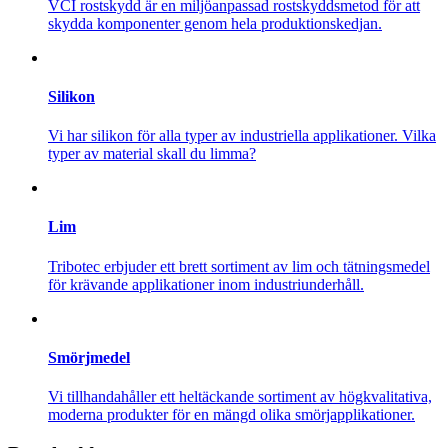
VCI rostskydd är en miljöanpassad rostskyddsmetod för att
skydda komponenter genom hela produktionskedjan.
Silikon
Vi har silikon för alla typer av industriella applikationer. Vilka
typer av material skall du limma?
Lim
Tribotec erbjuder ett brett sortiment av lim och tätningsmedel
för krävande applikationer inom industriunderhåll.
Smörjmedel
Vi tillhandahåller ett heltäckande sortiment av högkvalitativa,
moderna produkter för en mängd olika smörjapplikationer.