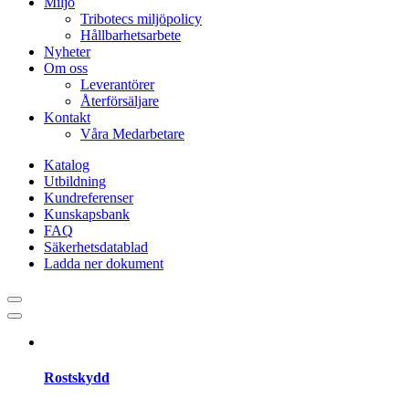
Miljö
Tribotecs miljöpolicy
Hållbarhetsarbete
Nyheter
Om oss
Leverantörer
Återförsäljare
Kontakt
Våra Medarbetare
Katalog
Utbildning
Kundreferenser
Kunskapsbank
FAQ
Säkerhetsdatablad
Ladda ner dokument
Rostskydd