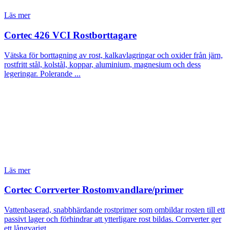
Läs mer
Cortec 426 VCI Rostborttagare
Vätska för borttagning av rost, kalkavlagringar och oxider från järn,
rostfritt stål, kolstål, koppar, aluminium, magnesium och dess
legeringar. Polerande ...
Läs mer
Cortec Corrverter Rostomvandlare/primer
Vattenbaserad, snabbhärdande rostprimer som ombildar rosten till ett
passivt lager och förhindrar att ytterligare rost bildas. Corrverter ger
ett långvarigt ...