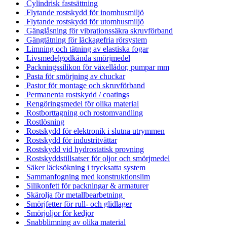
Cylindrisk fastsättning
Flytande rostskydd för inomhusmiljö
Flytande rostskydd för utomhusmiljö
Gänglåsning för vibrationssäkra skruvförband
Gängtätning för läckagefria rörsystem
Limning och tätning av elastiska fogar
Livsmedelgodkända smörjmedel
Packningssilikon för växellådor, pumpar mm
Pasta för smörjning av chuckar
Pastor för montage och skruvförband
Permanenta rostskydd / coatings
Rengöringsmedel för olika material
Rostborttagning och rostomvandling
Rostlösning
Rostskydd för elektronik i slutna utrymmen
Rostskydd för industritvättar
Rostskydd vid hydrostatisk provning
Rostskyddstillsatser för oljor och smörjmedel
Säker läcksökning i trycksatta system
Sammanfogning med konstruktionslim
Silikonfett för packningar & armaturer
Skärolja för metallbearbetning
Smörjfetter för rull- och glidlager
Smörjoljor för kedjor
Snabblimning av olika material