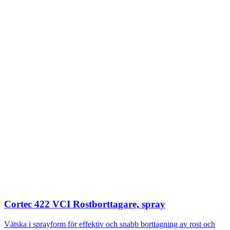
Cortec 422 VCI Rostborttagare, spray
Vätska i sprayform för effektiv och snabb borttagning av rost och