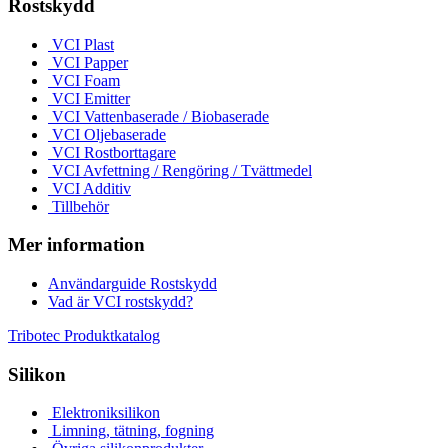
Rostskydd
VCI Plast
VCI Papper
VCI Foam
VCI Emitter
VCI Vattenbaserade / Biobaserade
VCI Oljebaserade
VCI Rostborttagare
VCI Avfettning / Rengöring / Tvättmedel
VCI Additiv
Tillbehör
Mer information
Användarguide Rostskydd
Vad är VCI rostskydd?
Tribotec Produktkatalog
Silikon
Elektroniksilikon
Limning, tätning, fogning