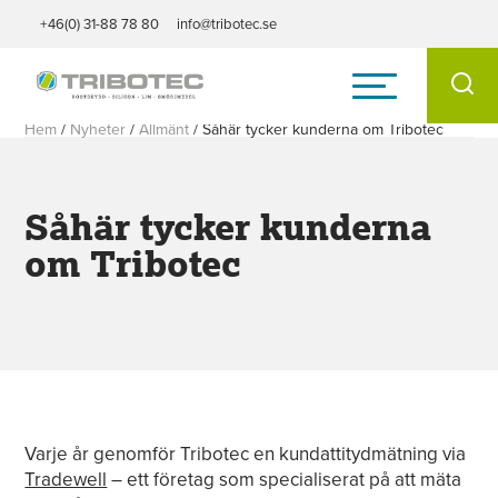
+46(0) 31-88 78 80
info@tribotec.se
Hem
/
Nyheter
/
Allmänt
/
Såhär tycker kunderna om Tribotec
Såhär tycker kunderna
om Tribotec
Varje år genomför Tribotec en kundattitydmätning via
Tradewell
– ett företag som specialiserat på att mäta