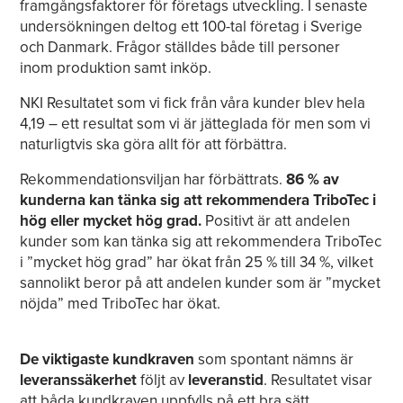
framgångsfaktorer för företags utveckling. I senaste
undersökningen deltog ett 100-tal företag i Sverige
och Danmark. Frågor ställdes både till personer
inom produktion samt inköp.
NKI Resultatet som vi fick från våra kunder blev hela
4,19 – ett resultat som vi är jätteglada för men som vi
naturligtvis ska göra allt för att förbättra.
Rekommendationsviljan har förbättrats.
86 % av
kunderna kan tänka sig att rekommendera TriboTec i
hög eller mycket hög grad.
Positivt är att andelen
kunder som kan tänka sig att rekommendera TriboTec
i ”mycket hög grad” har ökat från 25 % till 34 %, vilket
sannolikt beror på att andelen kunder som är ”mycket
nöjda” med TriboTec har ökat.
De viktigaste kundkraven
som spontant nämns är
leveranssäkerhet
följt av
leveranstid
. Resultatet visar
att båda kundkraven uppfylls på ett bra sätt.