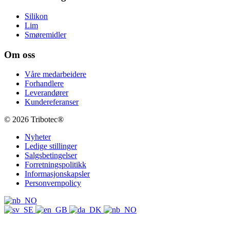
Silikon
Lim
Smøremidler
Om oss
Våre medarbeidere
Forhandlere
Leverandører
Kundereferanser
© 2026 Tribotec®
Nyheter
Ledige stillinger
Salgsbetingelser
Forretningspolitikk
Informasjonskapsler
Personvernpolicy