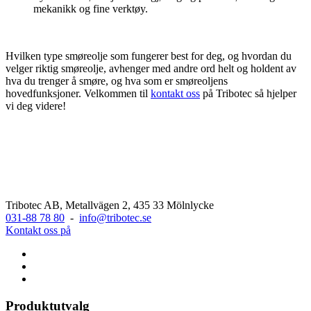
mekanikk og fine verktøy.
Hvilken type smøreolje som fungerer best for deg, og hvordan du
velger riktig smøreolje, avhenger med andre ord helt og holdent av
hva du trenger å smøre, og hva som er smøreoljens
hovedfunksjoner.
Velkommen til
kontakt oss
på Tribotec
så hjelper
vi deg videre!
Tribotec AB, Metallvägen 2, 435 33 Mölnlycke
031-88 78 80
-
info@tribotec.se
Kontakt oss på
Produktutvalg