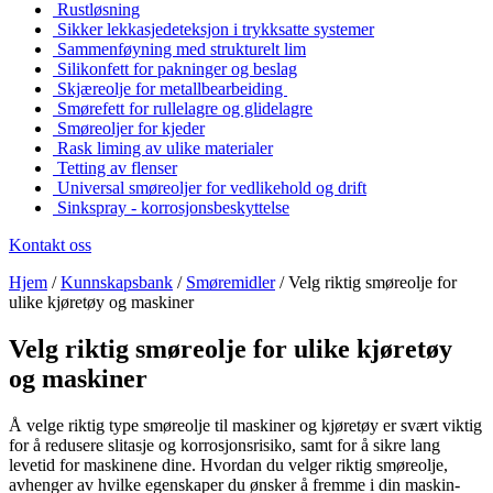
Rustløsning
Sikker lekkasjedeteksjon i trykksatte systemer
Sammenføyning med strukturelt lim
Silikonfett for pakninger og beslag
Skjæreolje for metallbearbeiding
Smørefett for rullelagre og glidelagre
Smøreoljer for kjeder
Rask liming av ulike materialer
Tetting av flenser
Universal smøreoljer for vedlikehold og drift
Sinkspray - korrosjonsbeskyttelse
Kontakt oss
Hjem
/
Kunnskapsbank
/
Smøremidler
/
Velg riktig smøreolje for
ulike kjøretøy og maskiner
Velg riktig smøreolje for ulike kjøretøy
og maskiner
Å velge riktig type smøreolje til maskiner og kjøretøy er svært viktig
for å redusere slitasje og korrosjonsrisiko, samt for å sikre lang
levetid for maskinene dine. Hvordan du velger riktig smøreolje,
avhenger av hvilke egenskaper du ønsker å fremme i din maskin-