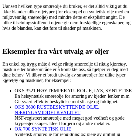
Uansett hvilken type smøreolje du bruker, er det alltid viktig at du
ikke blander ulike oljetyper (for eksempel en syntetisk olje med en
miljøvennlig smøreolje) med mindre dette er eksplisitt angitt. De
ulike tilsetningsstoffene i oljene gir dem forskjellige egenskaper, og
hvis de blandes, kan det føre til skader på maskinen.
Eksempler fra vårt utvalg av oljer
En enkel og trygg måte å velge riktig smøreolje til riktig kjøretøy,
maskin eller bruksområde er å kontakte oss, så hjelper vi deg med
dine behov. Vi tilbyr et bredt utvalg av smøreoljer for ulike typer
kjøretøy og maskiner, for eksempel:
OKS 3521 HØYTEMPERATUROLJE, LYS, SYNTETISK
En helsyntetisk smøreolje for smøring av kjeder, lenker m.m.
Gir svært effektiv beskyttelse mot slitasje og fuktighet.
OKS 3600 RUSTBESKYTTENDE OLJE,
NÆRINGSMIDDELKVALITET
NSF-registrert smøreolje med meget god vedheft og gode
krypeegenskaper. Ideell for jern og andre metaller.
OX 700 SYNTETISK OLJE
Syntetisk smøreolje for rengjøring og pleie av ømfintlig