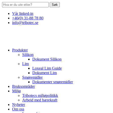
Søk
Vår linked-in
+46(0) 31-88 78 80
info@tribotec.se
Produkter
Silikon
Dokument Silikon
Lim
Loxeal Lim Guide
Dokument Lim
Smøremidler
Dokumenter smøremidler
Bruksområder
Miljø
Tribotecs miljøpolitikk
Arbeid med bærekraft
Nyheter
Om oss