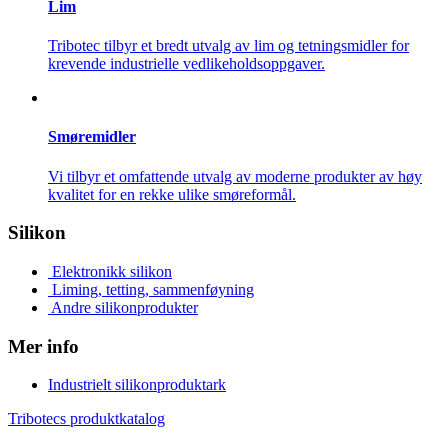
Lim
Tribotec tilbyr et bredt utvalg av lim og tetningsmidler for
krevende industrielle vedlikeholdsoppgaver.
Smøremidler
Vi tilbyr et omfattende utvalg av moderne produkter av høy
kvalitet for en rekke ulike smøreformål.
Silikon
Elektronikk silikon
Liming, tetting, sammenføyning
Andre silikonprodukter
Mer info
Industrielt silikonproduktark
Tribotecs produktkatalog