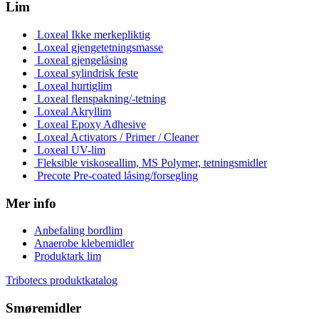
Lim
Loxeal Ikke merkepliktig
Loxeal gjengetetningsmasse
Loxeal gjengelåsing
Loxeal sylindrisk feste
Loxeal hurtiglim
Loxeal flenspakning/-tetning
Loxeal Akryllim
Loxeal Epoxy Adhesive
Loxeal Activators / Primer / Cleaner
Loxeal UV-lim
Fleksible viskoseallim, MS Polymer, tetningsmidler
Precote Pre-coated låsing/forsegling
Mer info
Anbefaling bordlim
Anaerobe klebemidler
Produktark lim
Tribotecs produktkatalog
Smøremidler