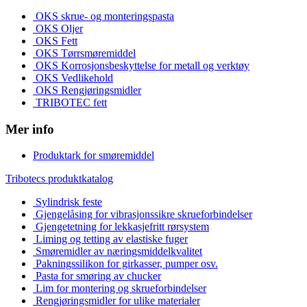
OKS skrue- og monteringspasta
OKS Oljer
OKS Fett
OKS Tørrsmøremiddel
OKS Korrosjonsbeskyttelse for metall og verktøy
OKS Vedlikehold
OKS Rengjøringsmidler
TRIBOTEC fett
Mer info
Produktark for smøremiddel
Tribotecs produktkatalog
Sylindrisk feste
Gjengelåsing for vibrasjonssikre skrueforbindelser
Gjengetetning for lekkasjefritt rørsystem
Liming og tetting av elastiske fuger
Smøremidler av næringsmiddelkvalitet
Pakningssilikon for girkasser, pumper osv.
Pasta for smøring av chucker
Lim for montering og skrueforbindelser
Rengjøringsmidler for ulike materialer