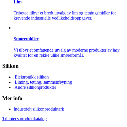
Lim
Tribotec tilbyr et bredt utvalg av lim og tetningsmidler for
krevende industrielle vedlikeholdsoppgaver.
Smøremidler
Vi tilbyr et omfattende utvalg av moderne produkter av høy
kvalitet for en rekke ulike smøreformål.
Silikon
Elektronikk silikon
Liming, tetting, sammenføyning
Andre silikonprodukter
Mer info
Industrielt silikonproduktark
Tribotecs produktkatalog