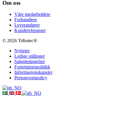
Om oss
Våre medarbeidere
Forhandlere
Leverandører
Kundereferanser
© 2026 Tribotec®
Nyheter
Ledige stillinger
Salgsbetingelser
Forretningspolitikk
Informasjonskapsler
Personvernpolicy