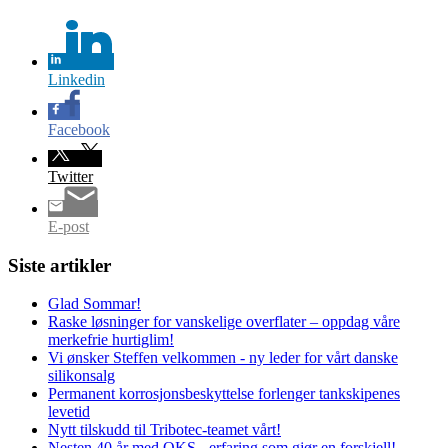
Linkedin
Facebook
Twitter
E-post
Siste artikler
Glad Sommar!
Raske løsninger for vanskelige overflater – oppdag våre
merkefrie hurtiglim!
Vi ønsker Steffen velkommen - ny leder for vårt danske
silikonsalg
Permanent korrosjonsbeskyttelse forlenger tankskipenes
levetid
Nytt tilskudd til Tribotec-teamet vårt!
Nesten 40 år med OKS - erfaring som gjør en forskjell!