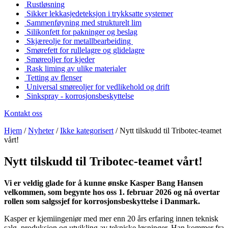
Rustløsning
Sikker lekkasjedeteksjon i trykksatte systemer
Sammenføyning med strukturelt lim
Silikonfett for pakninger og beslag
Skjæreolje for metallbearbeiding
Smørefett for rullelagre og glidelagre
Smøreoljer for kjeder
Rask liming av ulike materialer
Tetting av flenser
Universal smøreoljer for vedlikehold og drift
Sinkspray - korrosjonsbeskyttelse
Kontakt oss
Hjem
/
Nyheter
/
Ikke kategorisert
/
Nytt tilskudd til Tribotec-teamet
vårt!
Nytt tilskudd til Tribotec-teamet vårt!
Vi er veldig glade for å kunne ønske Kasper Bang Hansen
velkommen, som begynte hos oss 1. februar 2026 og nå overtar
rollen som salgssjef for korrosjonsbeskyttelse i Danmark.
Kasper er kjemiingeniør med mer enn 20 års erfaring innen teknisk
salg, produksjon og utvikling av tekniske løsninger. Han kommer fra