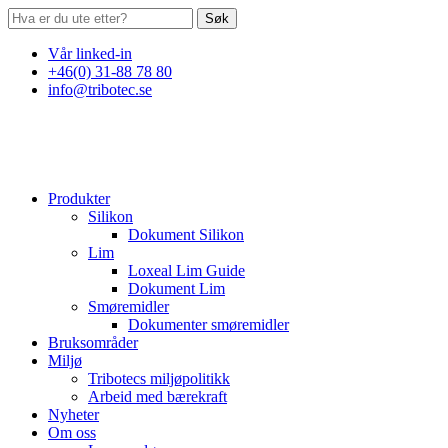
Søk
Vår linked-in
+46(0) 31-88 78 80
info@tribotec.se
Produkter
Silikon
Dokument Silikon
Lim
Loxeal Lim Guide
Dokument Lim
Smøremidler
Dokumenter smøremidler
Bruksområder
Miljø
Tribotecs miljøpolitikk
Arbeid med bærekraft
Nyheter
Om oss