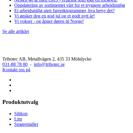
Oppdatering av sortimentet vårt for et tryggere arbeidsmiljø
Et arbeidsmiljø uten farepiktogrammer, hva betyr det?
Vi ønsker deg en god jul og et godt nytt år!
Vi vokser - og åpner døren til Norge!
Se alle artikler
Tribotec AB, Metallvägen 2, 435 33 Mölnlycke
031-88 78 80
-
info@tribotec.se
Kontakt oss på
Produktutvalg
Silikon
Lim
Smøremidler