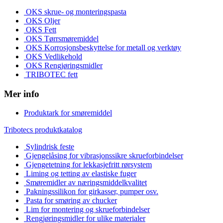
OKS skrue- og monteringspasta
OKS Oljer
OKS Fett
OKS Tørrsmøremiddel
OKS Korrosjonsbeskyttelse for metall og verktøy
OKS Vedlikehold
OKS Rengjøringsmidler
TRIBOTEC fett
Mer info
Produktark for smøremiddel
Tribotecs produktkatalog
Sylindrisk feste
Gjengelåsing for vibrasjonssikre skrueforbindelser
Gjengetetning for lekkasjefritt rørsystem
Liming og tetting av elastiske fuger
Smøremidler av næringsmiddelkvalitet
Pakningssilikon for girkasser, pumper osv.
Pasta for smøring av chucker
Lim for montering og skrueforbindelser
Rengjøringsmidler for ulike materialer