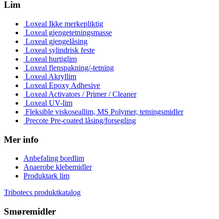
Lim
Loxeal Ikke merkepliktig
Loxeal gjengetetningsmasse
Loxeal gjengelåsing
Loxeal sylindrisk feste
Loxeal hurtiglim
Loxeal flenspakning/-tetning
Loxeal Akryllim
Loxeal Epoxy Adhesive
Loxeal Activators / Primer / Cleaner
Loxeal UV-lim
Fleksible viskoseallim, MS Polymer, tetningsmidler
Precote Pre-coated låsing/forsegling
Mer info
Anbefaling bordlim
Anaerobe klebemidler
Produktark lim
Tribotecs produktkatalog
Smøremidler