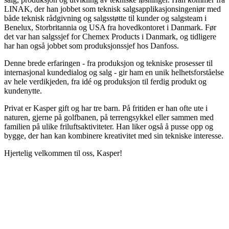
LINAK, der han jobbet som teknisk salgsapplikasjonsingeniør med
både teknisk rådgivning og salgsstøtte til kunder og salgsteam i
Benelux, Storbritannia og USA fra hovedkontoret i Danmark. Før
det var han salgssjef for Chemex Products i Danmark, og tidligere
har han også jobbet som produksjonssjef hos Danfoss.
Denne brede erfaringen - fra produksjon og tekniske prosesser til
internasjonal kundedialog og salg - gir ham en unik helhetsforståelse
av hele verdikjeden, fra idé og produksjon til ferdig produkt og
kundenytte.
Privat er Kasper gift og har tre barn. På fritiden er han ofte ute i
naturen, gjerne på golfbanen, på terrengsykkel eller sammen med
familien på ulike friluftsaktiviteter. Han liker også å pusse opp og
bygge, der han kan kombinere kreativitet med sin tekniske interesse.
Hjertelig velkommen til oss, Kasper!