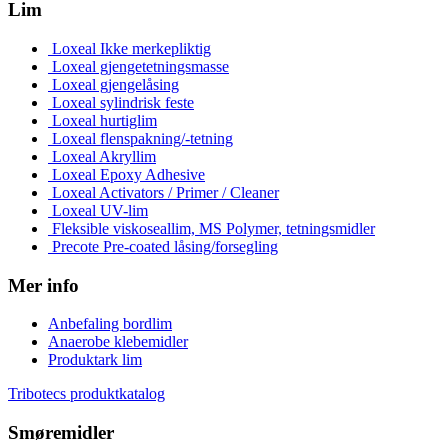
Lim
Loxeal Ikke merkepliktig
Loxeal gjengetetningsmasse
Loxeal gjengelåsing
Loxeal sylindrisk feste
Loxeal hurtiglim
Loxeal flenspakning/-tetning
Loxeal Akryllim
Loxeal Epoxy Adhesive
Loxeal Activators / Primer / Cleaner
Loxeal UV-lim
Fleksible viskoseallim, MS Polymer, tetningsmidler
Precote Pre-coated låsing/forsegling
Mer info
Anbefaling bordlim
Anaerobe klebemidler
Produktark lim
Tribotecs produktkatalog
Smøremidler