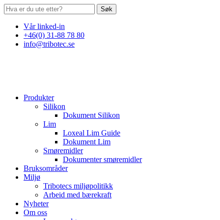
Søk
Vår linked-in
+46(0) 31-88 78 80
info@tribotec.se
Produkter
Silikon
Dokument Silikon
Lim
Loxeal Lim Guide
Dokument Lim
Smøremidler
Dokumenter smøremidler
Bruksområder
Miljø
Tribotecs miljøpolitikk
Arbeid med bærekraft
Nyheter
Om oss