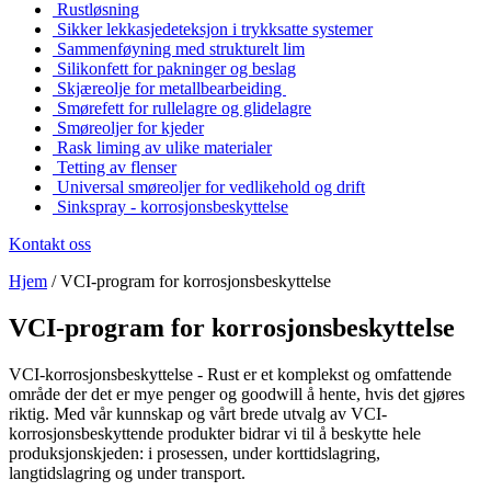
Rustløsning
Sikker lekkasjedeteksjon i trykksatte systemer
Sammenføyning med strukturelt lim
Silikonfett for pakninger og beslag
Skjæreolje for metallbearbeiding
Smørefett for rullelagre og glidelagre
Smøreoljer for kjeder
Rask liming av ulike materialer
Tetting av flenser
Universal smøreoljer for vedlikehold og drift
Sinkspray - korrosjonsbeskyttelse
Kontakt oss
Hjem
/
VCI-program for korrosjonsbeskyttelse
VCI-program for korrosjonsbeskyttelse
VCI-korrosjonsbeskyttelse - Rust er et komplekst og omfattende
område der det er mye penger og goodwill å hente, hvis det gjøres
riktig. Med vår kunnskap og vårt brede utvalg av VCI-
korrosjonsbeskyttende produkter bidrar vi til å beskytte hele
produksjonskjeden: i prosessen, under korttidslagring,
langtidslagring og under transport.