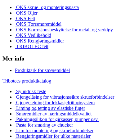
OKS skrue- og monteringspasta
OKS Oljer
OKS Fett
OKS Tørrsmøremiddel
OKS Korrosjonsbeskyttelse for metall og verktøy
OKS Vedlikehold
OKS Rengjøringsmidler
TRIBOTEC fett
Mer info
Produktark for smøremiddel
Tribotecs produktkatalog
Sylindrisk feste
Gjengelåsing for vibrasjonssikre skrueforbindelser
Gjengetetning for lekkasjefritt rørsystem
Liming og tetting av elastiske fuger
Smøremidler av næringsmiddelkvalitet
Pakningssilikon for girkasser, pumper osv.
Pasta for smøring av chucker
Lim for montering og skrueforbindelser
Rengjøringsmidler for ulike materialer