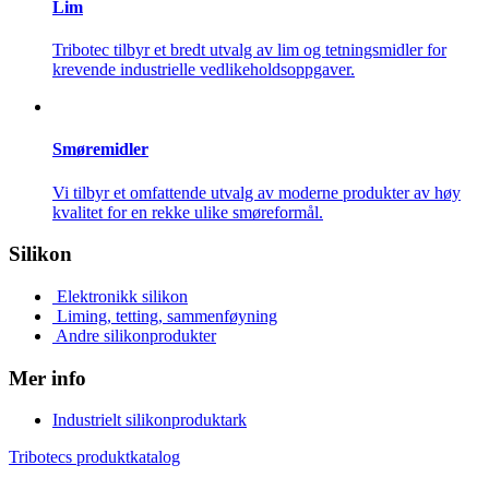
Lim
Tribotec tilbyr et bredt utvalg av lim og tetningsmidler for
krevende industrielle vedlikeholdsoppgaver.
Smøremidler
Vi tilbyr et omfattende utvalg av moderne produkter av høy
kvalitet for en rekke ulike smøreformål.
Silikon
Elektronikk silikon
Liming, tetting, sammenføyning
Andre silikonprodukter
Mer info
Industrielt silikonproduktark
Tribotecs produktkatalog