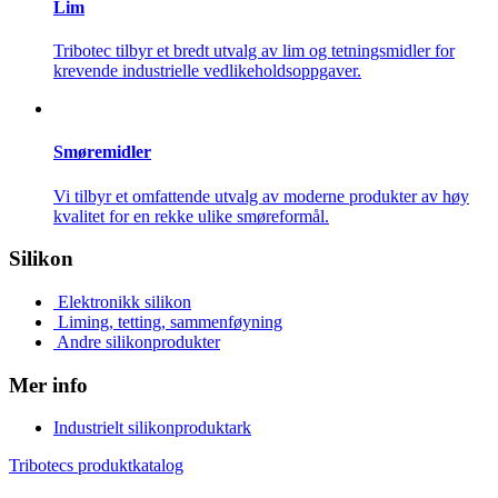
Lim
Tribotec tilbyr et bredt utvalg av lim og tetningsmidler for
krevende industrielle vedlikeholdsoppgaver.
Smøremidler
Vi tilbyr et omfattende utvalg av moderne produkter av høy
kvalitet for en rekke ulike smøreformål.
Silikon
Elektronikk silikon
Liming, tetting, sammenføyning
Andre silikonprodukter
Mer info
Industrielt silikonproduktark
Tribotecs produktkatalog