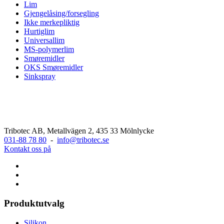
Lim
Gjengelåsing/forsegling
Ikke merkepliktig
Hurtiglim
Universallim
MS-polymerlim
Smøremidler
OKS Smøremidler
Sinkspray
Tribotec AB, Metallvägen 2, 435 33 Mölnlycke
031-88 78 80
-
info@tribotec.se
Kontakt oss på
Produktutvalg
Silikon