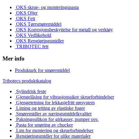
OKS skrue- og monteringspasta
OKS Oljer
OKS Fett
OKS Tørrsmøremiddel
OKS Korrosjonsbeskyttelse for metall og verktøy
OKS Vedlikehold
OKS Rengjøringsmidler
TRIBOTEC fett
Mer info
Produktark for smøremiddel
Tribotecs produktkatalog
Sylindrisk feste
Gjengelåsing for vibrasjonssikre skrueforbindelser
Gjengetetning for lekkasjefritt rørsystem
Liming og tetting av elastiske fuger
Smøremidler av næringsmiddelkvalitet
Pakningssilikon for girkasser, pumper osv.
Pasta for smøring av chucker
Lim for montering og skrueforbindelser
Rengjøringsmidler for ulike materialer