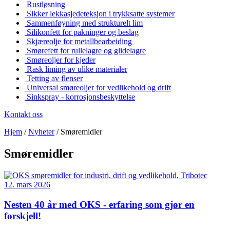
Rustløsning
Sikker lekkasjedeteksjon i trykksatte systemer
Sammenføyning med strukturelt lim
Silikonfett for pakninger og beslag
Skjæreolje for metallbearbeiding
Smørefett for rullelagre og glidelagre
Smøreoljer for kjeder
Rask liming av ulike materialer
Tetting av flenser
Universal smøreoljer for vedlikehold og drift
Sinkspray - korrosjonsbeskyttelse
Kontakt oss
Hjem
/
Nyheter
/
Smøremidler
Smøremidler
12. mars 2026
Nesten 40 år med OKS - erfaring som gjør en
forskjell!