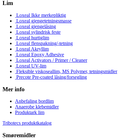
Lim
Loxeal Ikke merkepliktig
Loxeal gjengetetningsmasse
Loxeal gjengelåsing
Loxeal sylindrisk feste
Loxeal hurtiglim
Loxeal flenspakning/-tetning
Loxeal Akryllim
Loxeal Epoxy Adhesive
Loxeal Activators / Primer / Cleaner
Loxeal UV-lim
Fleksible viskoseallim, MS Polymer, tetningsmidler
Precote Pre-coated låsing/forsegling
Mer info
Anbefaling bordlim
Anaerobe klebemidler
Produktark lim
Tribotecs produktkatalog
Smøremidler