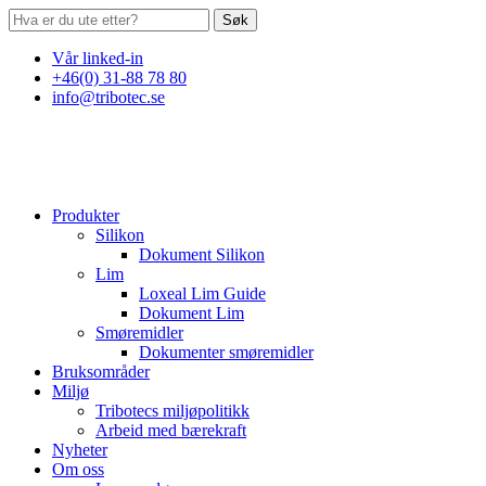
Søk
Vår linked-in
+46(0) 31-88 78 80
info@tribotec.se
Produkter
Silikon
Dokument Silikon
Lim
Loxeal Lim Guide
Dokument Lim
Smøremidler
Dokumenter smøremidler
Bruksområder
Miljø
Tribotecs miljøpolitikk
Arbeid med bærekraft
Nyheter
Om oss