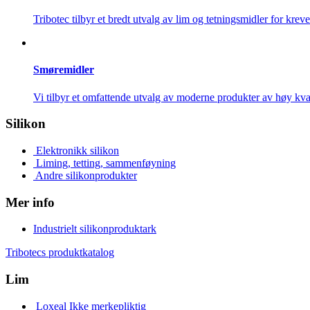
Tribotec tilbyr et bredt utvalg av lim og tetningsmidler for kre
Smøremidler
Vi tilbyr et omfattende utvalg av moderne produkter av høy kval
Silikon
Elektronikk silikon
Liming, tetting, sammenføyning
Andre silikonprodukter
Mer info
Industrielt silikonproduktark
Tribotecs produktkatalog
Lim
Loxeal Ikke merkepliktig