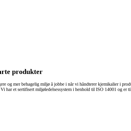
marte produkter
e og mer behagelig miljø å jobbe i når vi håndterer kjemikalier i produ
ar et sertifisert miljøledelsessystem i henhold til ISO 14001 og er til