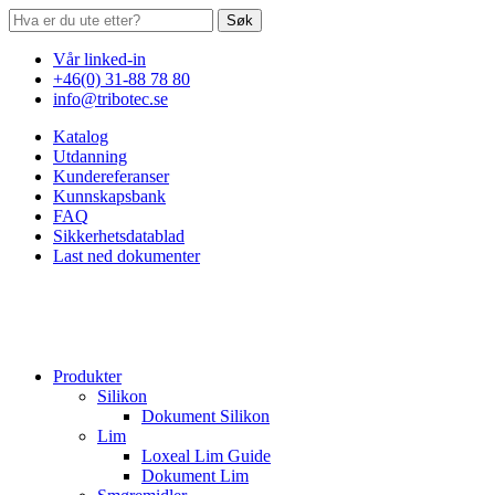
Søk
Vår linked-in
+46(0) 31-88 78 80
info@tribotec.se
Katalog
Utdanning
Kundereferanser
Kunnskapsbank
FAQ
Sikkerhetsdatablad
Last ned dokumenter
Produkter
Silikon
Dokument Silikon
Lim
Loxeal Lim Guide
Dokument Lim