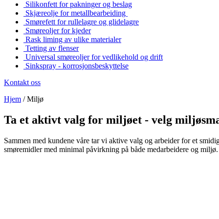
Silikonfett for pakninger og beslag
Skjæreolje for metallbearbeiding
Smørefett for rullelagre og glidelagre
Smøreoljer for kjeder
Rask liming av ulike materialer
Tetting av flenser
Universal smøreoljer for vedlikehold og drift
Sinkspray - korrosjonsbeskyttelse
Kontakt oss
Hjem
/
Miljø
Ta et aktivt valg for miljøet - velg miljøs
Sammen med kundene våre tar vi aktive valg og arbeider for et smidiger
smøremidler med minimal påvirkning på både medarbeidere og miljø. Vi h