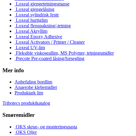
Loxeal gjengetetningsmasse
Loxeal gjengelåsing
Loxeal sylindrisk feste
Loxeal hurtiglim
Loxeal flenspakning/-tetning
Loxeal Akryllim
Loxeal Epoxy Adhesive
Loxeal Activators / Primer / Cleaner
Loxeal UV-lim
Fleksible viskoseallim, MS Polymer, tetningsmidler
Precote Pre-coated låsing/forsegling
Mer info
Anbefaling bordlim
Anaerobe klebemidler
Produktark lim
Tribotecs produktkatalog
Smøremidler
OKS skrue- og monteringspasta
OKS Oljer