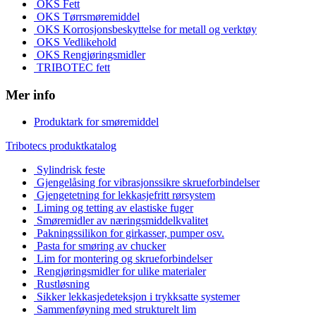
OKS Fett
OKS Tørrsmøremiddel
OKS Korrosjonsbeskyttelse for metall og verktøy
OKS Vedlikehold
OKS Rengjøringsmidler
TRIBOTEC fett
Mer info
Produktark for smøremiddel
Tribotecs produktkatalog
Sylindrisk feste
Gjengelåsing for vibrasjonssikre skrueforbindelser
Gjengetetning for lekkasjefritt rørsystem
Liming og tetting av elastiske fuger
Smøremidler av næringsmiddelkvalitet
Pakningssilikon for girkasser, pumper osv.
Pasta for smøring av chucker
Lim for montering og skrueforbindelser
Rengjøringsmidler for ulike materialer
Rustløsning
Sikker lekkasjedeteksjon i trykksatte systemer
Sammenføyning med strukturelt lim