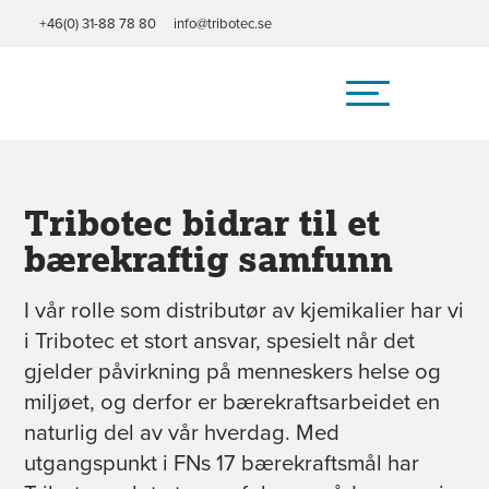
+46(0) 31-88 78 80
info@tribotec.se
Hjem
/
Miljø
/
Arbeid med bærekraft
Tribotec bidrar til et
bærekraftig samfunn
I vår rolle som distributør av kjemikalier har vi
i Tribotec et stort ansvar, spesielt når det
gjelder påvirkning på menneskers helse og
miljøet, og derfor er bærekraftsarbeidet en
naturlig del av vår hverdag. Med
utgangspunkt i FNs 17 bærekraftsmål har