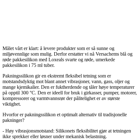
Målet vårt er klart: å levere produkter som er så sunne og
miljøvennlige som mulig. Derfor erstatter vi nå Versachems blå og
røde pakkesilikon med Loxeals svarte og røde, umerkede
pakkesilikon i 75 ml tuber.
Pakningssilikon gir en ekstremt fleksibel tetning som er
motstandsdyktig mot blant annet vibrasjoner, vann, gass, oljer og
mange kjemikalier. Den er fuktherdende og tåler høye temperaturer
på opptil 300 °C. Den er ideell for bruk i girkasser, pumper, motorer,
kompressorer og varmtvannsrør der pålitelighet er av største
viktighet.
Hvorfor er pakningssilikon et optimalt alternativ til tradisjonelle
pakninger?
- Høy vibrasjonsmotstand: Silikonets fleksibilitet gjør at tetningen
ikke sprekker eller løsner under mekanisk belastning.