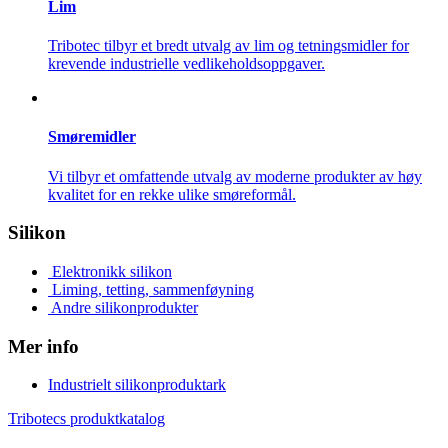
Lim
Tribotec tilbyr et bredt utvalg av lim og tetningsmidler for
krevende industrielle vedlikeholdsoppgaver.
Smøremidler
Vi tilbyr et omfattende utvalg av moderne produkter av høy
kvalitet for en rekke ulike smøreformål.
Silikon
Elektronikk silikon
Liming, tetting, sammenføyning
Andre silikonprodukter
Mer info
Industrielt silikonproduktark
Tribotecs produktkatalog