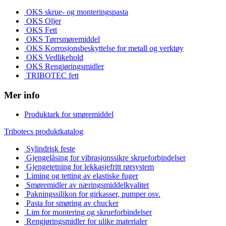
OKS skrue- og monteringspasta
OKS Oljer
OKS Fett
OKS Tørrsmøremiddel
OKS Korrosjonsbeskyttelse for metall og verktøy
OKS Vedlikehold
OKS Rengjøringsmidler
TRIBOTEC fett
Mer info
Produktark for smøremiddel
Tribotecs produktkatalog
Sylindrisk feste
Gjengelåsing for vibrasjonssikre skrueforbindelser
Gjengetetning for lekkasjefritt rørsystem
Liming og tetting av elastiske fuger
Smøremidler av næringsmiddelkvalitet
Pakningssilikon for girkasser, pumper osv.
Pasta for smøring av chucker
Lim for montering og skrueforbindelser
Rengjøringsmidler for ulike materialer