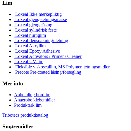
Lim
Loxeal Ikke merkepliktig
Loxeal gjengetetningsmasse
Loxeal gjengelåsing
Loxeal sylindrisk feste
Loxeal hurtiglim
Loxeal flenspakning/-tetning
Loxeal Akryllim
Loxeal Epoxy Adhesive
Loxeal Activators / Primer / Cleaner
Loxeal UV-lim
Fleksible viskoseallim, MS Polymer, tetningsmidler
Precote Pre-coated låsing/forsegling
Mer info
Anbefaling bordlim
Anaerobe klebemidler
Produktark lim
Tribotecs produktkatalog
Smøremidler