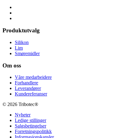
Produktutvalg
Silikon
Lim
Smøremidler
Om oss
Våre medarbeidere
Forhandlere
Leverandører
Kundereferanser
© 2026 Tribotec®
Nyheter
Ledige stillinger
Salgsbetingelser
Forretningspolitikk
Informasjonskapsler