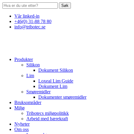
Søk
Vår linked-in
+46(0) 31-88 78 80
info@tribotec.se
Produkter
Silikon
Dokument Silikon
Lim
Loxeal Lim Guide
Dokument Lim
Smøremidler
Dokumenter smøremidler
Bruksområder
Miljø
Tribotecs miljøpolitikk
Arbeid med bærekraft
Nyheter
Om oss