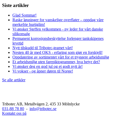
Siste artikler
Glad Sommar!
Raske løsninger for vanskelige overflater – oppdag våre
merkefrie hurtiglim!
Vi ønsker Steffen velkommen - ny leder for vårt danske
silikonsalg
Permanent korrosjonsbeskyttelse forlenger tankskipenes
levetid
Nytt tilskudd til Tribotec-teamet vårt!
Nesten 40 år med OKS - erfaring som gjør en forskjell!
Oppdatering av sortimentet vårt for et tryggere arbeidsmiljø
Et arbeidsmiljø uten farepiktogrammer, hva betyr det?
Vi ønsker deg en god jul og et godt nytt år!
Vi vokser - og åpner døren til Norge!
Se alle artikler
Tribotec AB, Metallvägen 2, 435 33 Mölnlycke
031-88 78 80
-
info@tribotec.se
Kontakt oss på