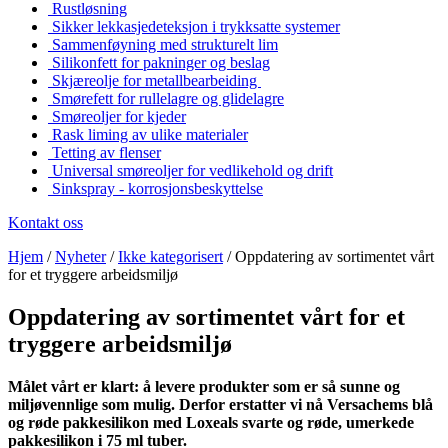
Rustløsning
Sikker lekkasjedeteksjon i trykksatte systemer
Sammenføyning med strukturelt lim
Silikonfett for pakninger og beslag
Skjæreolje for metallbearbeiding
Smørefett for rullelagre og glidelagre
Smøreoljer for kjeder
Rask liming av ulike materialer
Tetting av flenser
Universal smøreoljer for vedlikehold og drift
Sinkspray - korrosjonsbeskyttelse
Kontakt oss
Hjem
/
Nyheter
/
Ikke kategorisert
/
Oppdatering av sortimentet vårt
for et tryggere arbeidsmiljø
Oppdatering av sortimentet vårt for et
tryggere arbeidsmiljø
Målet vårt er klart: å levere produkter som er så sunne og
miljøvennlige som mulig. Derfor erstatter vi nå Versachems blå
og røde pakkesilikon med Loxeals svarte og røde, umerkede
pakkesilikon i 75 ml tuber.