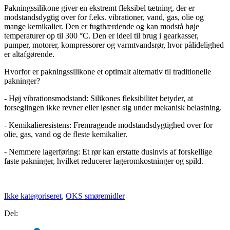
Pakningssilikone giver en ekstremt fleksibel tætning, der er
modstandsdygtig over for f.eks. vibrationer, vand, gas, olie og
mange kemikalier. Den er fugthærdende og kan modstå høje
temperaturer op til 300 °C. Den er ideel til brug i gearkasser,
pumper, motorer, kompressorer og varmtvandsrør, hvor pålidelighed
er altafgørende.
Hvorfor er pakningssilikone et optimalt alternativ til traditionelle
pakninger?
- Høj vibrationsmodstand: Silikones fleksibilitet betyder, at
forseglingen ikke revner eller løsner sig under mekanisk belastning.
- Kemikalieresistens: Fremragende modstandsdygtighed over for
olie, gas, vand og de fleste kemikalier.
- Nemmere lagerføring: Et rør kan erstatte dusinvis af forskellige
faste pakninger, hvilket reducerer lageromkostninger og spild.
Ikke kategoriseret
,
OKS smøremidler
Del: