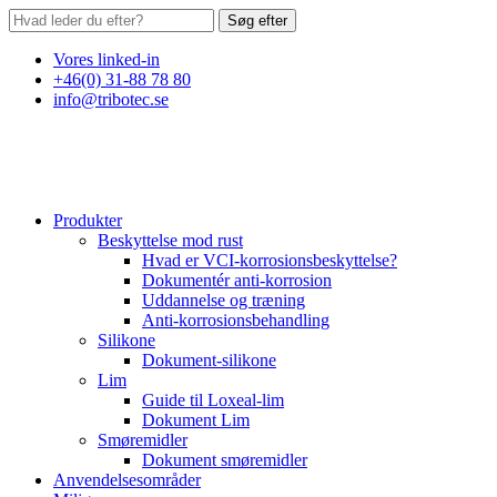
Søg efter
Vores linked-in
+46(0) 31-88 78 80
info@tribotec.se
Produkter
Beskyttelse mod rust
Hvad er VCI-korrosionsbeskyttelse?
Dokumentér anti-korrosion
Uddannelse og træning
Anti-korrosionsbehandling
Silikone
Dokument-silikone
Lim
Guide til Loxeal-lim
Dokument Lim
Smøremidler
Dokument smøremidler
Anvendelsesområder