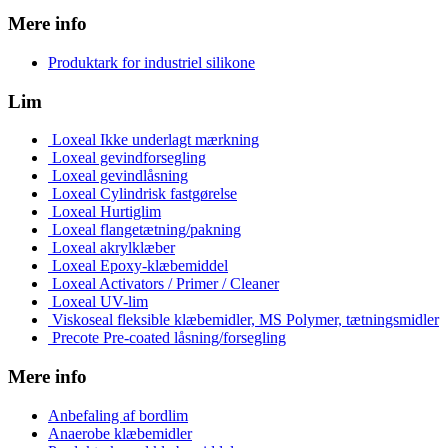
Mere info
Produktark for industriel silikone
Lim
Loxeal Ikke underlagt mærkning
Loxeal gevindforsegling
Loxeal gevindlåsning
Loxeal Cylindrisk fastgørelse
Loxeal Hurtiglim
Loxeal flangetætning/pakning
Loxeal akrylklæber
Loxeal Epoxy-klæbemiddel
Loxeal Activators / Primer / Cleaner
Loxeal UV-lim
Viskoseal fleksible klæbemidler, MS Polymer, tætningsmidler
Precote Pre-coated låsning/forsegling
Mere info
Anbefaling af bordlim
Anaerobe klæbemidler