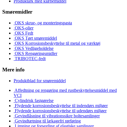
Produktark med klæbemiddel
Smøremidler
OKS skrue- og monteringspasta
OKS-olier
OKS Fedt
OKS Tørt smøremiddel
OKS Korrosionsbeskyttelse til metal og værktøj
OKS Vedligeholdelse
OKS Rengøringsmidler
TRIBOTEC-fedt
Mere info
Produktblad for smøremiddel
Affedtning og rengøring med rustbeskyttelsesmiddel med
VCI
Cylindrisk fastgørelse
Flydende korrosionsbeskyttelse til indendørs miljøer
Flydende korrosionsbeskyttelse til udendørs miljøer
Gevindlåsning til vibrationssikre boltesamlinger
Gevindtætning til lækagefri rørføring
Limning og forsegling af elastiske samlinger