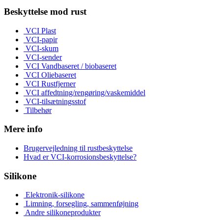
Beskyttelse mod rust
VCI Plast
VCI-papir
VCI-skum
VCI-sender
VCI Vandbaseret / biobaseret
VCI Oliebaseret
VCI Rustfjerner
VCI affedtning/rengøring/vaskemiddel
VCI-tilsætningsstof
Tilbehør
Mere info
Brugervejledning til rustbeskyttelse
Hvad er VCI-korrosionsbeskyttelse?
Silikone
Elektronik-silikone
Limning, forsegling, sammenføjning
Andre silikoneprodukter