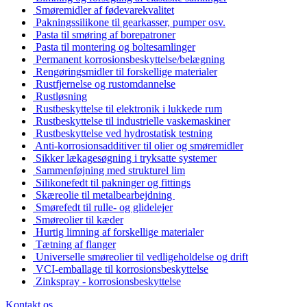
Smøremidler af fødevarekvalitet
Pakningssilikone til gearkasser, pumper osv.
Pasta til smøring af borepatroner
Pasta til montering og boltesamlinger
Permanent korrosionsbeskyttelse/belægning
Rengøringsmidler til forskellige materialer
Rustfjernelse og rustomdannelse
Rustløsning
Rustbeskyttelse til elektronik i lukkede rum
Rustbeskyttelse til industrielle vaskemaskiner
Rustbeskyttelse ved hydrostatisk testning
Anti-korrosionsadditiver til olier og smøremidler
Sikker lækagesøgning i tryksatte systemer
Sammenføjning med strukturel lim
Silikonefedt til pakninger og fittings
Skæreolie til metalbearbejdning
Smørefedt til rulle- og glidelejer
Smøreolier til kæder
Hurtig limning af forskellige materialer
Tætning af flanger
Universelle smøreolier til vedligeholdelse og drift
VCI-emballage til korrosionsbeskyttelse
Zinkspray - korrosionsbeskyttelse
Kontakt os