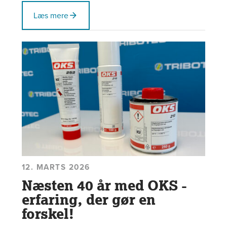
og forlænger køretøjets levetid.
Læs mere
12. MARTS 2026
Næsten 40 år med OKS -
erfaring, der gør en
forskel!