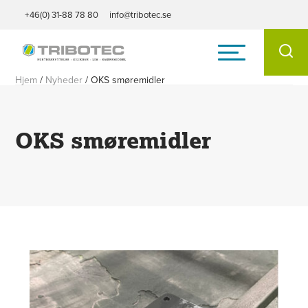
+46(0) 31-88 78 80
info@tribotec.se
Hjem
/
Nyheder
/
OKS smøremidler
OKS smøremidler