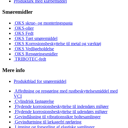
Produktark med klæbemiddel
Smøremidler
OKS skrue- og monteringspasta
OKS-olier
OKS Fedt
OKS Tørt smøremiddel
OKS Korrosionsbeskyttelse til metal og værktøj
OKS Vedligeholdelse
OKS Rengøringsmidler
TRIBOTEC-fedt
Mere info
Produktblad for smøremiddel
Affedtning og rengøring med rustbeskyttelsesmiddel med
VCI
Cylindrisk fastgørelse
Flydende korrosionsbeskyttelse til indendørs miljøer
Flydende korrosionsbeskyttelse til udendørs miljøer
Gevindlåsning til vibrationssikre boltesamlinger
Gevindtætning til lækagefri rørføring
Limning og forsegling af elastiske samlinger