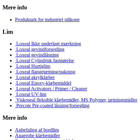
Mere info
Produktark for industriel silikone
Lim
Loxeal Ikke underlagt mærkning
Loxeal gevindforsegling
Loxeal gevindlåsning
Loxeal Cylindrisk fastgørelse
Loxeal Hurtiglim
Loxeal flangetætning/pakning
Loxeal akrylklæber
Loxeal Epoxy-klæbemiddel
Loxeal Activators / Primer / Cleaner
Loxeal UV-lim
Viskoseal fleksible klæbemidler, MS Polymer, tætningsmidler
Precote Pre-coated låsning/forsegling
Mere info
Anbefaling af bordlim
Anaerobe klæbemidler