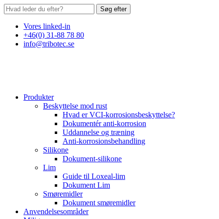
Søg efter
Vores linked-in
+46(0) 31-88 78 80
info@tribotec.se
Produkter
Beskyttelse mod rust
Hvad er VCI-korrosionsbeskyttelse?
Dokumentér anti-korrosion
Uddannelse og træning
Anti-korrosionsbehandling
Silikone
Dokument-silikone
Lim
Guide til Loxeal-lim
Dokument Lim
Smøremidler
Dokument smøremidler
Anvendelsesområder