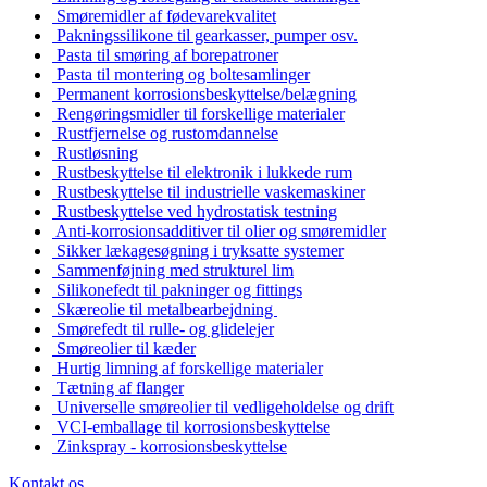
Smøremidler af fødevarekvalitet
Pakningssilikone til gearkasser, pumper osv.
Pasta til smøring af borepatroner
Pasta til montering og boltesamlinger
Permanent korrosionsbeskyttelse/belægning
Rengøringsmidler til forskellige materialer
Rustfjernelse og rustomdannelse
Rustløsning
Rustbeskyttelse til elektronik i lukkede rum
Rustbeskyttelse til industrielle vaskemaskiner
Rustbeskyttelse ved hydrostatisk testning
Anti-korrosionsadditiver til olier og smøremidler
Sikker lækagesøgning i tryksatte systemer
Sammenføjning med strukturel lim
Silikonefedt til pakninger og fittings
Skæreolie til metalbearbejdning
Smørefedt til rulle- og glidelejer
Smøreolier til kæder
Hurtig limning af forskellige materialer
Tætning af flanger
Universelle smøreolier til vedligeholdelse og drift
VCI-emballage til korrosionsbeskyttelse
Zinkspray - korrosionsbeskyttelse
Kontakt os