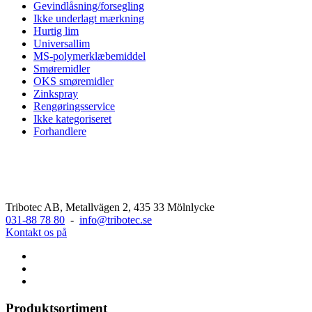
Gevindlåsning/forsegling
Ikke underlagt mærkning
Hurtig lim
Universallim
MS-polymerklæbemiddel
Smøremidler
OKS smøremidler
Zinkspray
Rengøringsservice
Ikke kategoriseret
Forhandlere
Tribotec AB, Metallvägen 2, 435 33 Mölnlycke
031-88 78 80
-
info@tribotec.se
Kontakt os på
Produktsortiment