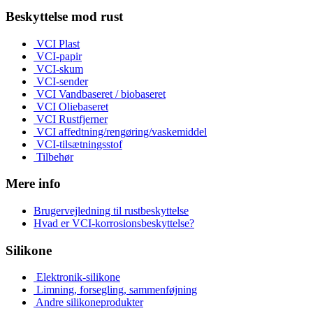
Beskyttelse mod rust
VCI Plast
VCI-papir
VCI-skum
VCI-sender
VCI Vandbaseret / biobaseret
VCI Oliebaseret
VCI Rustfjerner
VCI affedtning/rengøring/vaskemiddel
VCI-tilsætningsstof
Tilbehør
Mere info
Brugervejledning til rustbeskyttelse
Hvad er VCI-korrosionsbeskyttelse?
Silikone
Elektronik-silikone
Limning, forsegling, sammenføjning
Andre silikoneprodukter