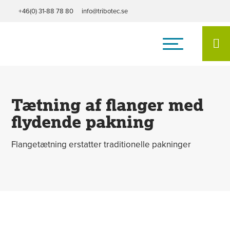
+46(0) 31-88 78 80
info@tribotec.se
Hjem
/
Anvendelsesområde
/
Tætning af flanger
Tætning af flanger med
flydende pakning
Flangetætning erstatter traditionelle pakninger