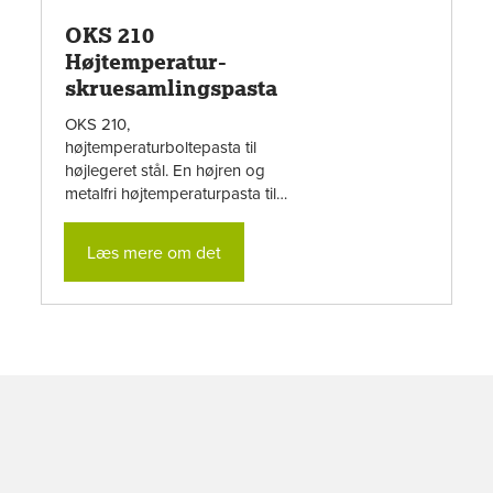
OKS 210
Højtemperatur-
skruesamlingspasta
OKS 210,
højtemperaturboltepasta til
højlegeret stål. En højren og
metalfri højtemperaturpasta til
minimering af krom6-dannelse i
boltesamlinger af højtlegeret
Læs mere om det
stål...