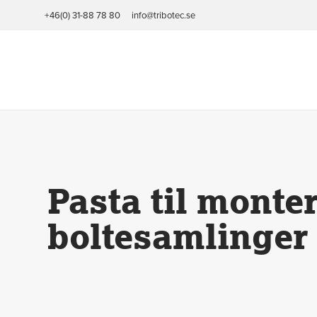
+46(0) 31-88 78 80
info@tribotec.se
Hjem
/
Anvendelsesområde
/
Pasta til montering og boltesam
Pasta til monte
boltesamlinger