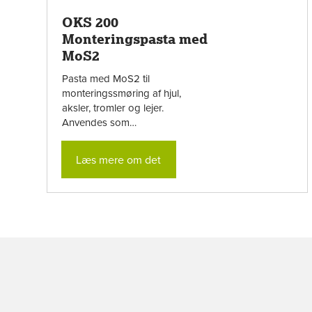
OKS 200
Monteringspasta med
MoS2
Pasta med MoS2 til
monteringssmøring af hjul,
aksler, tromler og lejer.
Anvendes som
indkøringssmøremiddel til hårdt
belastede glidelejer, tandhjul og
Læs mere om det
...