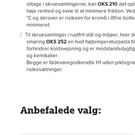
slitage i skruesamlingerne, kan
OKS 210
det opl
høje renhed og evne til at minimere friktion. V
°C og derover er risikoen for krom6 i iltfrie boltes
minimeret.
Til skruesamlinger i rustfrit stål og miljøer, hvor 
smøring
OKS 252
en hvid højtemperaturpasta til 
forhindrer koldsvejsning og er modstandsdygtig
og kemikalier.
Begge er fødevaregodkendte H1 uden piktogra
risikosætninger.
Anbefalede valg: