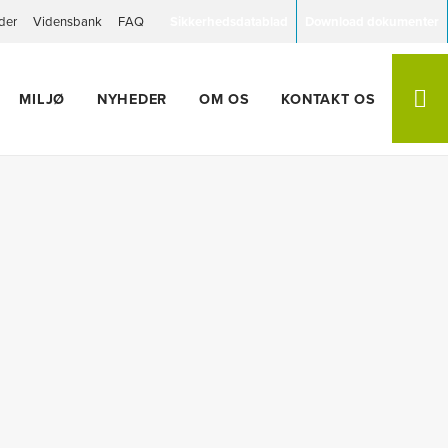
der
Vidensbank
FAQ
Sikkerhedsdatablad
Download dokumenter
MILJØ
NYHEDER
OM OS
KONTAKT OS