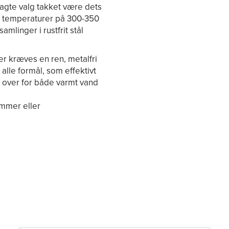
agte valg takket være dets
ed temperaturer på 300-350
amlinger i rustfrit stål
der kræves en ren, metalfri
alle formål, som effektivt
 over for både varmt vand
mmer eller