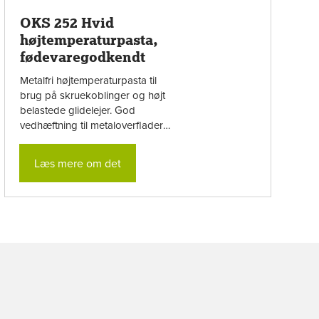
OKS 252 Hvid
højtemperaturpasta,
fødevaregodkendt
Metalfri højtemperaturpasta til
brug på skruekoblinger og højt
belastede glidelejer. God
vedhæftning til metaloverflader
og god vandbestandighed.
Fødevaregodkendt i henhold til
Læs mere om det
FDA og ...