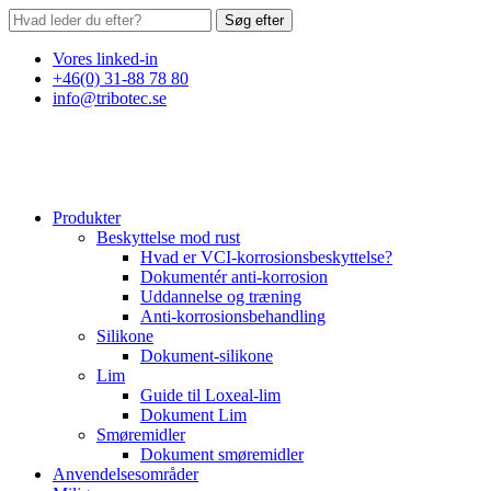
Søg efter
Vores linked-in
+46(0) 31-88 78 80
info@tribotec.se
Produkter
Beskyttelse mod rust
Hvad er VCI-korrosionsbeskyttelse?
Dokumentér anti-korrosion
Uddannelse og træning
Anti-korrosionsbehandling
Silikone
Dokument-silikone
Lim
Guide til Loxeal-lim
Dokument Lim
Smøremidler
Dokument smøremidler
Anvendelsesområder