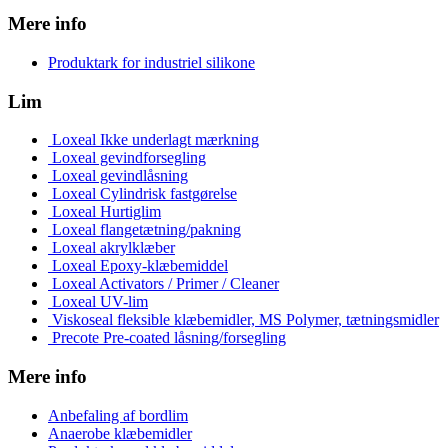
Mere info
Produktark for industriel silikone
Lim
Loxeal Ikke underlagt mærkning
Loxeal gevindforsegling
Loxeal gevindlåsning
Loxeal Cylindrisk fastgørelse
Loxeal Hurtiglim
Loxeal flangetætning/pakning
Loxeal akrylklæber
Loxeal Epoxy-klæbemiddel
Loxeal Activators / Primer / Cleaner
Loxeal UV-lim
Viskoseal fleksible klæbemidler, MS Polymer, tætningsmidler
Precote Pre-coated låsning/forsegling
Mere info
Anbefaling af bordlim
Anaerobe klæbemidler