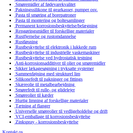
Smøremidler af fødevarekvalitet
Pakningssilikone til gearkasser, pumper osv.
Pasta til smøring af borepatroner
Pasta til montering og boltesamlinger
Permanent korrosionsbeskyttelse/belægning
Rengøringsmidler til forskellige materialer
Rustfjernelse og rustomdannelse
Rustløsning
Rustbeskyttelse til elektronik i lukkede rum
Rustbeskyttelse til industrielle vaskemaskiner
Rustbeskyttelse ved hydrostatisk testning
Anti-korrosionsadditiver til olier og smøremidler
Sikker lækagesøgning i tryksatte systemer
Sammenføjning med strukturel lim
Silikonefedt til pakninger og fittings
Skæreolie til metalbearbejdning
Smørefedt til rulle- og glidelejer
Smøreolier til kæder
Hurtig limning af forskellige materialer
Tætning af flanger
Universelle smøreolier til vedligeholdelse og drift
VCI-emballage til korrosionsbeskyttelse
Zinkspray - korrosionsbeskyttelse
Kontakt os