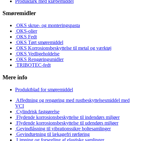
Produktark med klæbemiddel
Smøremidler
OKS skrue- og monteringspasta
OKS-olier
OKS Fedt
OKS Tørt smøremiddel
OKS Korrosionsbeskyttelse til metal og værktøj
OKS Vedligeholdelse
OKS Rengøringsmidler
TRIBOTEC-fedt
Mere info
Produktblad for smøremiddel
Affedtning og rengøring med rustbeskyttelsesmiddel med
VCI
Cylindrisk fastgørelse
Flydende korrosionsbeskyttelse til indendørs miljøer
Flydende korrosionsbeskyttelse til udendørs miljøer
Gevindlåsning til vibrationssikre boltesamlinger
Gevindtætning til lækagefri rørføring
Limning og forsegling af elastiske samlinger