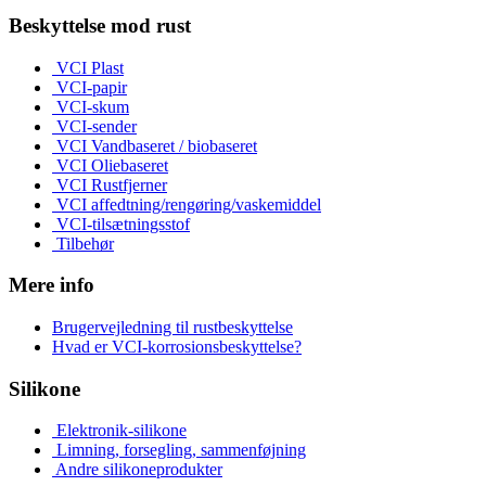
Beskyttelse mod rust
VCI Plast
VCI-papir
VCI-skum
VCI-sender
VCI Vandbaseret / biobaseret
VCI Oliebaseret
VCI Rustfjerner
VCI affedtning/rengøring/vaskemiddel
VCI-tilsætningsstof
Tilbehør
Mere info
Brugervejledning til rustbeskyttelse
Hvad er VCI-korrosionsbeskyttelse?
Silikone
Elektronik-silikone
Limning, forsegling, sammenføjning
Andre silikoneprodukter