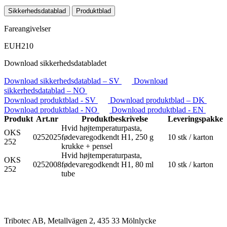
Sikkerhedsdatablad
Produktblad
Fareangivelser
EUH210
Download sikkerhedsdatabladet
Download sikkerhedsdatablad – SV
Download
sikkerhedsdatablad – NO
Download produktblad - SV
Download produktblad – DK
Download produktblad - NO
Download produktblad - EN
Produkt
Art.nr
Produktbeskrivelse
Leveringspakke
Hvid højtemperaturpasta,
OKS
0252025
fødevaregodkendt H1, 250 g
10 stk / karton
252
krukke + pensel
Hvid højtemperaturpasta,
OKS
0252008
fødevaregodkendt H1, 80 ml
10 stk / karton
252
tube
Tribotec AB, Metallvägen 2, 435 33 Mölnlycke