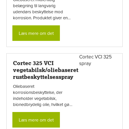
belægning til langvarig
udendørs beskyttelse mod
korrosion. Produktet giver en
halvgennemsigtig, olieagtig film,
der er ridsefast og
Læs mere om det
selvreparerende. Filmen ...
Cortec 325 VCI
vegetabilsk/oliebaseret
rustbeskyttelsesspray
Oliebaseret
korrosionsbeskyttelse, der
indeholder vegetabilsk,
bionedbrydelig olie, hvilket gør
den skånsom mod miljøet. Kan
bruges i mange forskellige ...
Læs mere om det