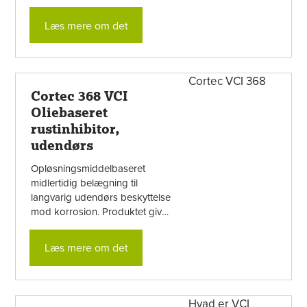
Produktet giver en
halvgennemsigtig, vokslignende
Læs mere om det
film, der er ridsefast og ...
Cortec 368 VCI
Oliebaseret
rustinhibitor,
udendørs
Opløsningsmiddelbaseret
midlertidig belægning til
langvarig udendørs beskyttelse
mod korrosion. Produktet giver
en halvgennemsigtig,
vokslignende film, der er
Læs mere om det
ridsefast og selvreparerende.
Filmen ...