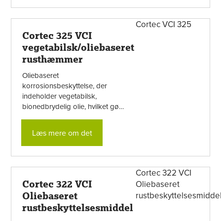
Cortec 325 VCI
vegetabilsk/oliebaseret
rusthæmmer
Oliebaseret
korrosionsbeskyttelse, der
indeholder vegetabilsk,
bionedbrydelig olie, hvilket gør
den skånsom mod miljøet. Kan
bruges i mange forskellige ...
Læs mere om det
Cortec 322 VCI
Oliebaseret
rustbeskyttelsesmiddel