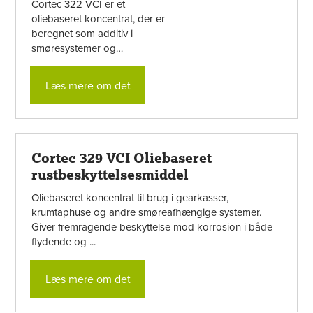
Cortec 322 VCI er et
oliebaseret koncentrat, der er
beregnet som additiv i
smøresystemer og
hydraulikolier. Velegnet både til
systemer i drift ...
Læs mere om det
Cortec 329 VCI Oliebaseret
rustbeskyttelsesmiddel
Oliebaseret koncentrat til brug i gearkasser,
krumtaphuse og andre smøreafhængige systemer.
Giver fremragende beskyttelse mod korrosion i både
flydende og ...
Læs mere om det