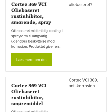
Cortec 369 VCI
Oliebaseret
rustinhibitor,
smørende, spray
Oliebaseret midlertidig coating i
sprayform til langvarig
udendørs beskyttelse mod
korrosion. Produktet giver en
halvgennemsigtig, olieagtig film,
der er ridsefast og ...
Læs mere om det
Cortec 369 VCI
Oliebaseret
rustinhibitor,
smøremiddel
Oliebaseret midlertidig