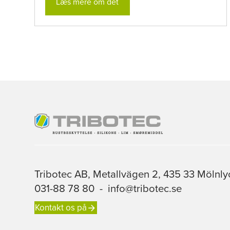
Læs mere om det
Tribotec AB, Metallvägen 2, 435 33 Mölnly
031-88 78 80
-
info@tribotec.se
Kontakt os på