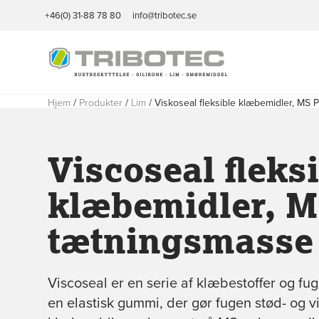
+46(0) 31-88 78 80
info@tribotec.se
Hjem
/
Produkter
/
Lim
/
Viskoseal fleksible klæbemidler, MS 
Viscoseal fleks
klæbemidler, M
tætningsmasse
Viscoseal er en serie af klæbestoffer og fug
en elastisk gummi, der gør fugen stød- og 