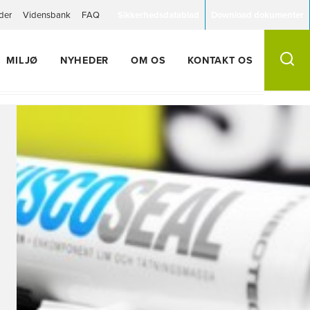
der
Vidensbank
FAQ
Sikkerhedsdatablad
Download dokumenter
MILJØ
NYHEDER
OM OS
KONTAKT OS