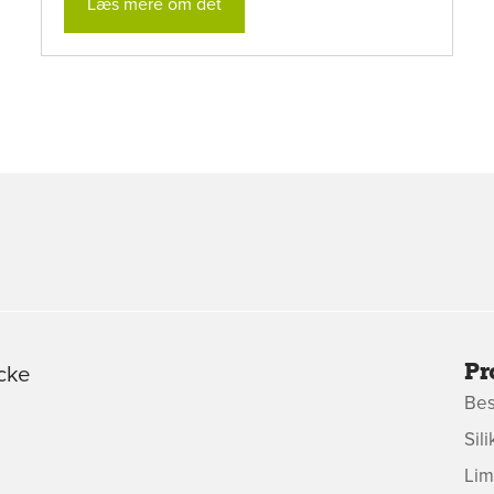
Læs mere om det
Pr
cke
Bes
Sil
Lim