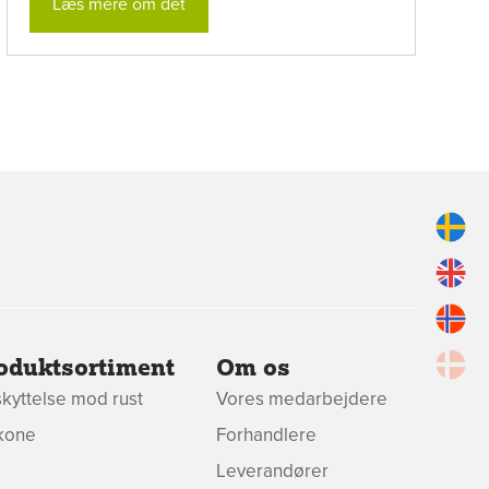
Læs mere om det
oduktsortiment
Om os
kyttelse mod rust
Vores medarbejdere
ikone
Forhandlere
Leverandører