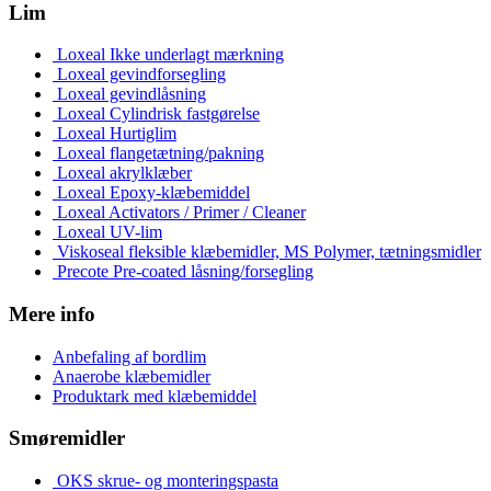
Lim
Loxeal Ikke underlagt mærkning
Loxeal gevindforsegling
Loxeal gevindlåsning
Loxeal Cylindrisk fastgørelse
Loxeal Hurtiglim
Loxeal flangetætning/pakning
Loxeal akrylklæber
Loxeal Epoxy-klæbemiddel
Loxeal Activators / Primer / Cleaner
Loxeal UV-lim
Viskoseal fleksible klæbemidler, MS Polymer, tætningsmidler
Precote Pre-coated låsning/forsegling
Mere info
Anbefaling af bordlim
Anaerobe klæbemidler
Produktark med klæbemiddel
Smøremidler
OKS skrue- og monteringspasta