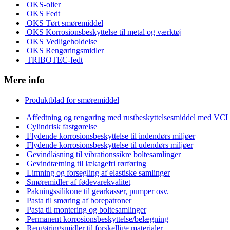
OKS-olier
OKS Fedt
OKS Tørt smøremiddel
OKS Korrosionsbeskyttelse til metal og værktøj
OKS Vedligeholdelse
OKS Rengøringsmidler
TRIBOTEC-fedt
Mere info
Produktblad for smøremiddel
Affedtning og rengøring med rustbeskyttelsesmiddel med VCI
Cylindrisk fastgørelse
Flydende korrosionsbeskyttelse til indendørs miljøer
Flydende korrosionsbeskyttelse til udendørs miljøer
Gevindlåsning til vibrationssikre boltesamlinger
Gevindtætning til lækagefri rørføring
Limning og forsegling af elastiske samlinger
Smøremidler af fødevarekvalitet
Pakningssilikone til gearkasser, pumper osv.
Pasta til smøring af borepatroner
Pasta til montering og boltesamlinger
Permanent korrosionsbeskyttelse/belægning
Rengøringsmidler til forskellige materialer