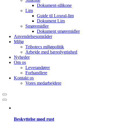
Silikone
Dokument-silikone
Lim
Guide til Loxeal-lim
Dokument Lim
Smøremidler
Dokument smøremidler
Anvendelsesområder
Miljø
Tribotecs miljøpolitik
Arbejde med bæredygtighed
Nyheder
Om os
Leverandører
Forhandlere
Kontakt os
Vores medarbejdere
Beskyttelse mod rust