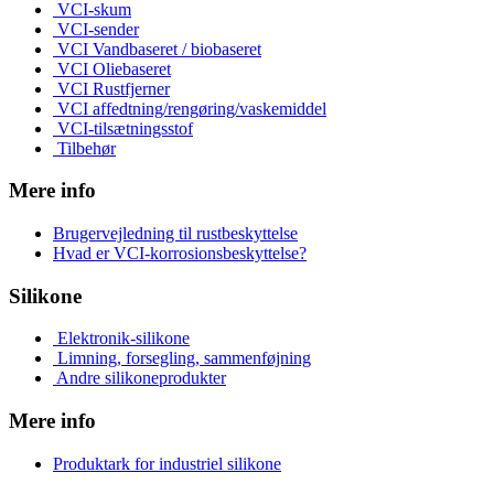
VCI-skum
VCI-sender
VCI Vandbaseret / biobaseret
VCI Oliebaseret
VCI Rustfjerner
VCI affedtning/rengøring/vaskemiddel
VCI-tilsætningsstof
Tilbehør
Mere info
Brugervejledning til rustbeskyttelse
Hvad er VCI-korrosionsbeskyttelse?
Silikone
Elektronik-silikone
Limning, forsegling, sammenføjning
Andre silikoneprodukter
Mere info
Produktark for industriel silikone