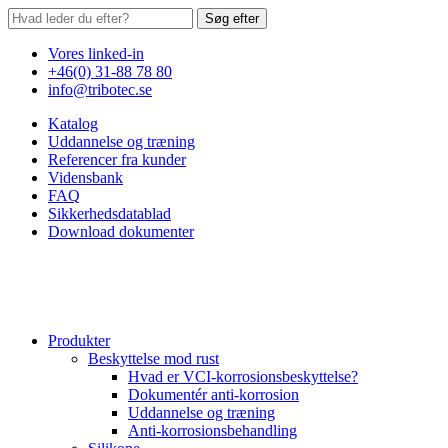
Søg efter
Vores linked-in
+46(0) 31-88 78 80
info@tribotec.se
Katalog
Uddannelse og træning
Referencer fra kunder
Vidensbank
FAQ
Sikkerhedsdatablad
Download dokumenter
Produkter
Beskyttelse mod rust
Hvad er VCI-korrosionsbeskyttelse?
Dokumentér anti-korrosion
Uddannelse og træning
Anti-korrosionsbehandling