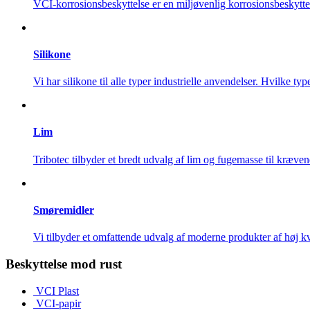
VCI-korrosionsbeskyttelse er en miljøvenlig korrosionsbeskytte
Silikone
Vi har silikone til alle typer industrielle anvendelser. Hvilke typ
Lim
Tribotec tilbyder et bredt udvalg af lim og fugemasse til kræven
Smøremidler
Vi tilbyder et omfattende udvalg af moderne produkter af høj kv
Beskyttelse mod rust
VCI Plast
VCI-papir