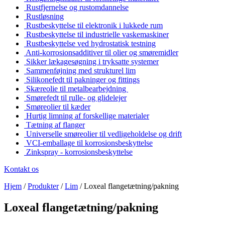
Rustfjernelse og rustomdannelse
Rustløsning
Rustbeskyttelse til elektronik i lukkede rum
Rustbeskyttelse til industrielle vaskemaskiner
Rustbeskyttelse ved hydrostatisk testning
Anti-korrosionsadditiver til olier og smøremidler
Sikker lækagesøgning i tryksatte systemer
Sammenføjning med strukturel lim
Silikonefedt til pakninger og fittings
Skæreolie til metalbearbejdning
Smørefedt til rulle- og glidelejer
Smøreolier til kæder
Hurtig limning af forskellige materialer
Tætning af flanger
Universelle smøreolier til vedligeholdelse og drift
VCI-emballage til korrosionsbeskyttelse
Zinkspray - korrosionsbeskyttelse
Kontakt os
Hjem
/
Produkter
/
Lim
/
Loxeal flangetætning/pakning
Loxeal flangetætning/pakning