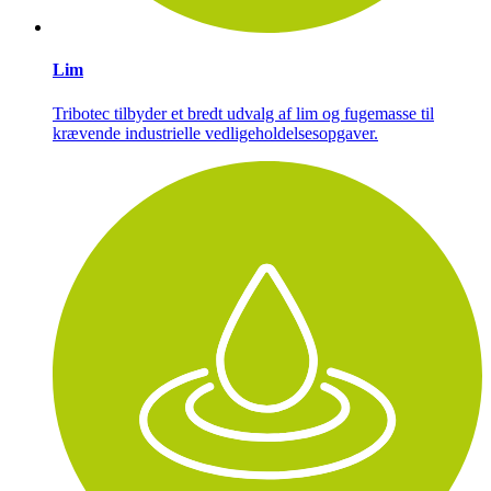
Lim
Tribotec tilbyder et bredt udvalg af lim og fugemasse til
krævende industrielle vedligeholdelsesopgaver.