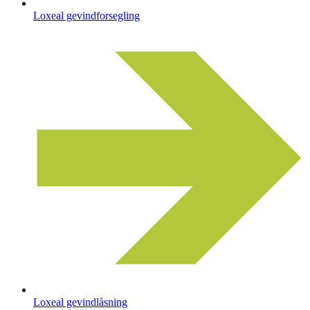
Loxeal gevindforsegling
Loxeal gevindlåsning