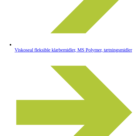
Viskoseal fleksible klæbemidler, MS Polymer, tætningsmidler