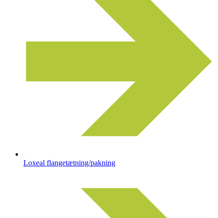
Loxeal flangetætning/pakning