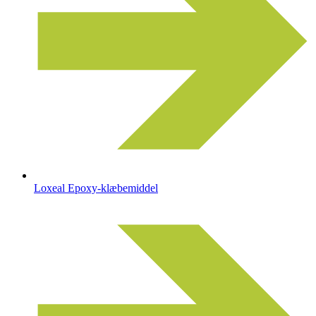
Loxeal Epoxy-klæbemiddel