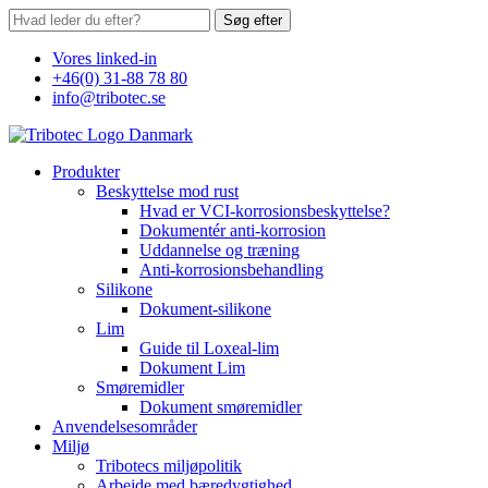
Søg efter
Vores linked-in
+46(0) 31-88 78 80
info@tribotec.se
Produkter
Beskyttelse mod rust
Hvad er VCI-korrosionsbeskyttelse?
Dokumentér anti-korrosion
Uddannelse og træning
Anti-korrosionsbehandling
Silikone
Dokument-silikone
Lim
Guide til Loxeal-lim
Dokument Lim
Smøremidler
Dokument smøremidler
Anvendelsesområder
Miljø
Tribotecs miljøpolitik
Arbejde med bæredygtighed