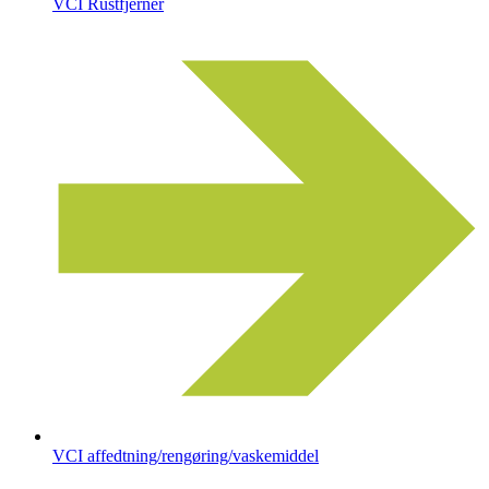
VCI Rustfjerner
VCI affedtning/rengøring/vaskemiddel