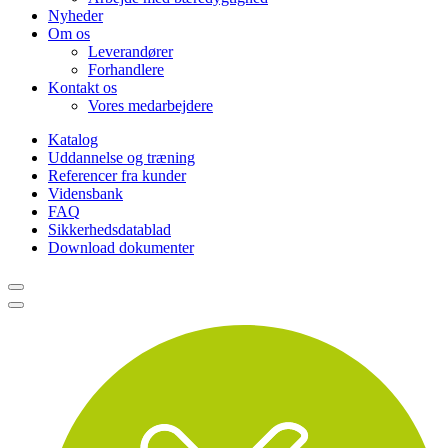
Nyheder
Om os
Leverandører
Forhandlere
Kontakt os
Vores medarbejdere
Katalog
Uddannelse og træning
Referencer fra kunder
Vidensbank
FAQ
Sikkerhedsdatablad
Download dokumenter