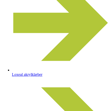
Loxeal akrylklæber