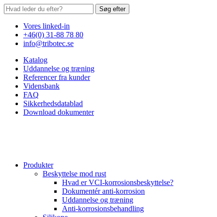
Søg efter
Vores linked-in
+46(0) 31-88 78 80
info@tribotec.se
Katalog
Uddannelse og træning
Referencer fra kunder
Vidensbank
FAQ
Sikkerhedsdatablad
Download dokumenter
Produkter
Beskyttelse mod rust
Hvad er VCI-korrosionsbeskyttelse?
Dokumentér anti-korrosion
Uddannelse og træning
Anti-korrosionsbehandling