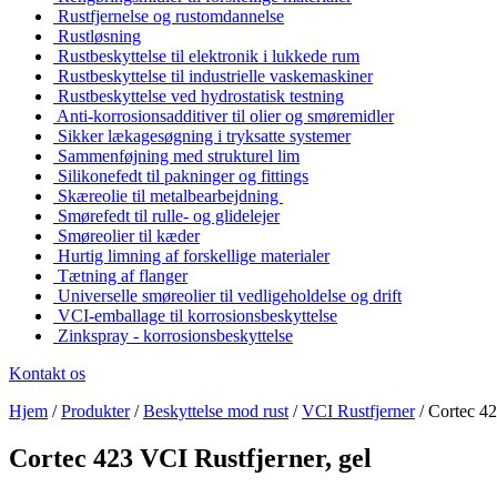
Rustfjernelse og rustomdannelse
Rustløsning
Rustbeskyttelse til elektronik i lukkede rum
Rustbeskyttelse til industrielle vaskemaskiner
Rustbeskyttelse ved hydrostatisk testning
Anti-korrosionsadditiver til olier og smøremidler
Sikker lækagesøgning i tryksatte systemer
Sammenføjning med strukturel lim
Silikonefedt til pakninger og fittings
Skæreolie til metalbearbejdning
Smørefedt til rulle- og glidelejer
Smøreolier til kæder
Hurtig limning af forskellige materialer
Tætning af flanger
Universelle smøreolier til vedligeholdelse og drift
VCI-emballage til korrosionsbeskyttelse
Zinkspray - korrosionsbeskyttelse
Kontakt os
Hjem
/
Produkter
/
Beskyttelse mod rust
/
VCI Rustfjerner
/
Cortec 42
Cortec 423 VCI Rustfjerner, gel