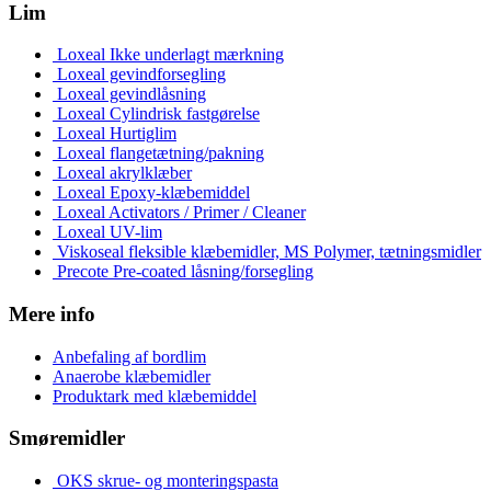
Lim
Loxeal Ikke underlagt mærkning
Loxeal gevindforsegling
Loxeal gevindlåsning
Loxeal Cylindrisk fastgørelse
Loxeal Hurtiglim
Loxeal flangetætning/pakning
Loxeal akrylklæber
Loxeal Epoxy-klæbemiddel
Loxeal Activators / Primer / Cleaner
Loxeal UV-lim
Viskoseal fleksible klæbemidler, MS Polymer, tætningsmidler
Precote Pre-coated låsning/forsegling
Mere info
Anbefaling af bordlim
Anaerobe klæbemidler
Produktark med klæbemiddel
Smøremidler
OKS skrue- og monteringspasta