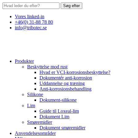
Søg efter
Vores linked-in
+46(0) 31-88 78 80
info@tribotec.se
Produkter
Beskyttelse mod rust
Hvad er VCI-korrosionsbeskyttelse?
Dokumentér anti-korrosion
Uddannelse og træning
Anti-korrosionsbehandling
Silikone
Dokument-silikone
Lim
Guide til Loxeal-lim
Dokument Lim
Smøremidler
Dokument smøremidler
Anvendelsesområder