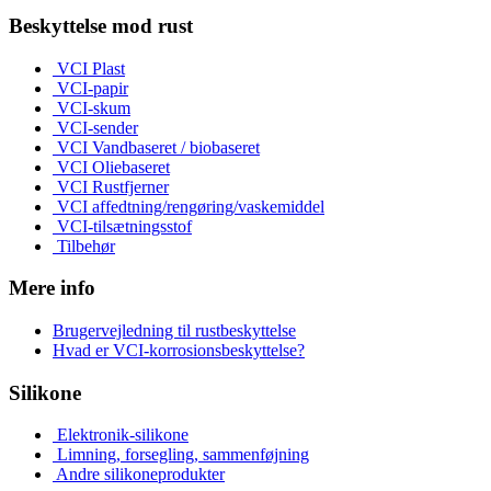
Beskyttelse mod rust
VCI Plast
VCI-papir
VCI-skum
VCI-sender
VCI Vandbaseret / biobaseret
VCI Oliebaseret
VCI Rustfjerner
VCI affedtning/rengøring/vaskemiddel
VCI-tilsætningsstof
Tilbehør
Mere info
Brugervejledning til rustbeskyttelse
Hvad er VCI-korrosionsbeskyttelse?
Silikone
Elektronik-silikone
Limning, forsegling, sammenføjning
Andre silikoneprodukter