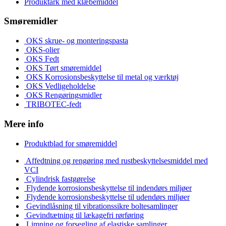
Produktark med klæbemiddel
Smøremidler
OKS skrue- og monteringspasta
OKS-olier
OKS Fedt
OKS Tørt smøremiddel
OKS Korrosionsbeskyttelse til metal og værktøj
OKS Vedligeholdelse
OKS Rengøringsmidler
TRIBOTEC-fedt
Mere info
Produktblad for smøremiddel
Affedtning og rengøring med rustbeskyttelsesmiddel med
VCI
Cylindrisk fastgørelse
Flydende korrosionsbeskyttelse til indendørs miljøer
Flydende korrosionsbeskyttelse til udendørs miljøer
Gevindlåsning til vibrationssikre boltesamlinger
Gevindtætning til lækagefri rørføring
Limning og forsegling af elastiske samlinger