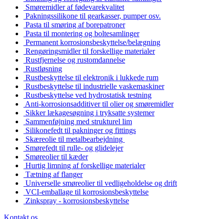
Smøremidler af fødevarekvalitet
Pakningssilikone til gearkasser, pumper osv.
Pasta til smøring af borepatroner
Pasta til montering og boltesamlinger
Permanent korrosionsbeskyttelse/belægning
Rengøringsmidler til forskellige materialer
Rustfjernelse og rustomdannelse
Rustløsning
Rustbeskyttelse til elektronik i lukkede rum
Rustbeskyttelse til industrielle vaskemaskiner
Rustbeskyttelse ved hydrostatisk testning
Anti-korrosionsadditiver til olier og smøremidler
Sikker lækagesøgning i tryksatte systemer
Sammenføjning med strukturel lim
Silikonefedt til pakninger og fittings
Skæreolie til metalbearbejdning
Smørefedt til rulle- og glidelejer
Smøreolier til kæder
Hurtig limning af forskellige materialer
Tætning af flanger
Universelle smøreolier til vedligeholdelse og drift
VCI-emballage til korrosionsbeskyttelse
Zinkspray - korrosionsbeskyttelse
Kontakt os