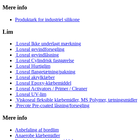
Mere info
Produktark for industriel silikone
Lim
Loxeal Ikke underlagt mærkning
Loxeal gevindforsegling
Loxeal gevindlåsning
Loxeal Cylindrisk fastgørelse
Loxeal Hurtiglim
Loxeal flangetætning/pakning
Loxeal akrylklæber
Loxeal Epoxy-klæbemiddel
Loxeal Activators / Primer / Cleaner
Loxeal UV-lim
Viskoseal fleksible klæbemidler, MS Polymer, tætningsmidler
Precote Pre-coated låsning/forsegling
Mere info
Anbefaling af bordlim
Anaerobe klæbemidler