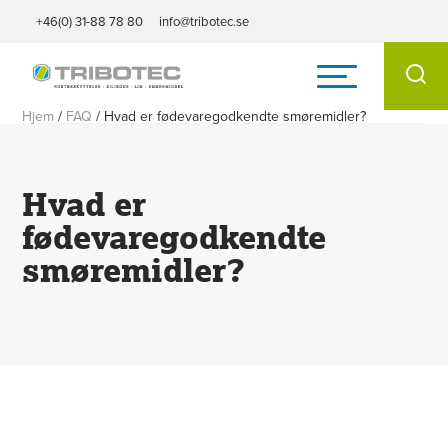
+46(0) 31-88 78 80
info@tribotec.se
Hjem
/
FAQ
/
Hvad er fødevaregodkendte smøremidler?
Hvad er
fødevaregodkendte
smøremidler?