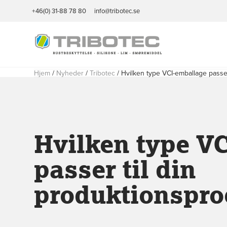
+46(0) 31-88 78 80
info@tribotec.se
Hjem
/
Nyheder
/
Tribotec
/
Hvilken type VCI-emballage passer
Hvilken type V
passer til din
produktionspro