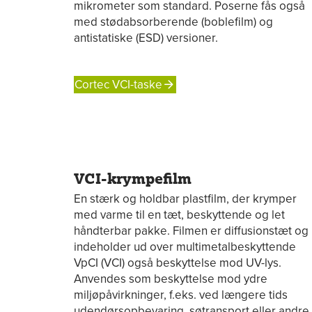
mikrometer som standard. Poserne fås også
med stødabsorberende (boblefilm) og
antistatiske (ESD) versioner.
Cortec VCI-taske
VCI-krympefilm
En stærk og holdbar plastfilm, der krymper
med varme til en tæt, beskyttende og let
håndterbar pakke. Filmen er diffusionstæt og
indeholder ud over multimetalbeskyttende
VpCI (VCI) også beskyttelse mod UV-lys.
Anvendes som beskyttelse mod ydre
miljøpåvirkninger, f.eks. ved længere tids
udendørsopbevaring, søtransport eller andre