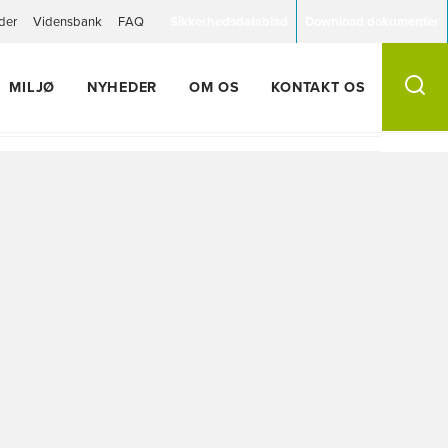
der
Vidensbank
FAQ
Sikkerhedsdatablad
Download dokumenter
MILJØ
NYHEDER
OM OS
KONTAKT OS