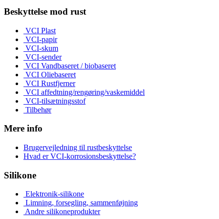
Beskyttelse mod rust
VCI Plast
VCI-papir
VCI-skum
VCI-sender
VCI Vandbaseret / biobaseret
VCI Oliebaseret
VCI Rustfjerner
VCI affedtning/rengøring/vaskemiddel
VCI-tilsætningsstof
Tilbehør
Mere info
Brugervejledning til rustbeskyttelse
Hvad er VCI-korrosionsbeskyttelse?
Silikone
Elektronik-silikone
Limning, forsegling, sammenføjning
Andre silikoneprodukter