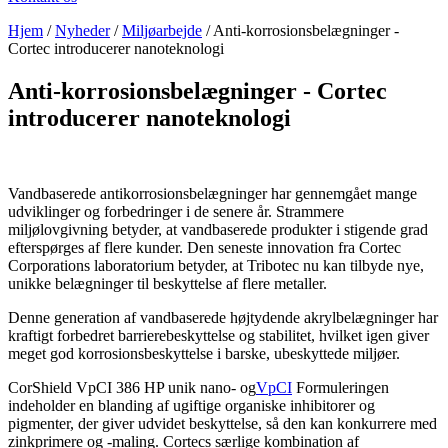
Hjem
/
Nyheder
/
Miljøarbejde
/
Anti-korrosionsbelægninger -
Cortec introducerer nanoteknologi
Anti-korrosionsbelægninger - Cortec
introducerer nanoteknologi
Vandbaserede antikorrosionsbelægninger har gennemgået mange
udviklinger og forbedringer i de senere år. Strammere
miljølovgivning betyder, at vandbaserede produkter i stigende grad
efterspørges af flere kunder. Den seneste innovation fra Cortec
Corporations laboratorium betyder, at Tribotec nu kan tilbyde nye,
unikke belægninger til beskyttelse af flere metaller.
Denne generation af vandbaserede højtydende akrylbelægninger har
kraftigt forbedret barrierebeskyttelse og stabilitet, hvilket igen giver
meget god korrosionsbeskyttelse i barske, ubeskyttede miljøer.
CorShield VpCI 386 HP unik nano- og
VpCI
Formuleringen
indeholder en blanding af ugiftige organiske inhibitorer og
pigmenter, der giver udvidet beskyttelse, så den kan konkurrere med
zinkprimere og -maling. Cortecs særlige kombination af