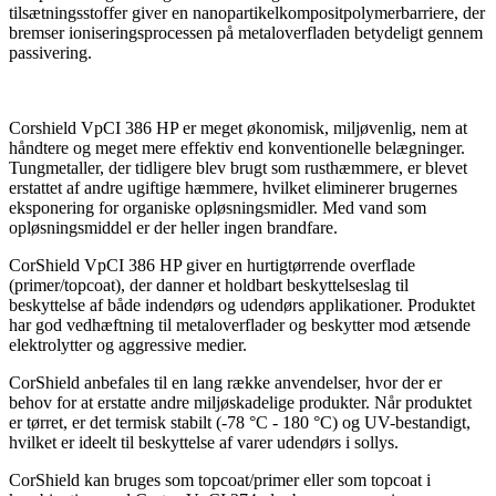
tilsætningsstoffer giver en nanopartikelkompositpolymerbarriere, der
bremser ioniseringsprocessen på metaloverfladen betydeligt gennem
passivering.
Corshield VpCI 386 HP er meget økonomisk, miljøvenlig, nem at
håndtere og meget mere effektiv end konventionelle belægninger.
Tungmetaller, der tidligere blev brugt som rusthæmmere, er blevet
erstattet af andre ugiftige hæmmere, hvilket eliminerer brugernes
eksponering for organiske opløsningsmidler. Med vand som
opløsningsmiddel er der heller ingen brandfare.
CorShield VpCI 386 HP giver en hurtigtørrende overflade
(primer/topcoat), der danner et holdbart beskyttelseslag til
beskyttelse af både indendørs og udendørs applikationer. Produktet
har god vedhæftning til metaloverflader og beskytter mod ætsende
elektrolytter og aggressive medier.
CorShield anbefales til en lang række anvendelser, hvor der er
behov for at erstatte andre miljøskadelige produkter. Når produktet
er tørret, er det termisk stabilt (-78 °C - 180 °C) og UV-bestandigt,
hvilket er ideelt til beskyttelse af varer udendørs i sollys.
CorShield kan bruges som topcoat/primer eller som topcoat i