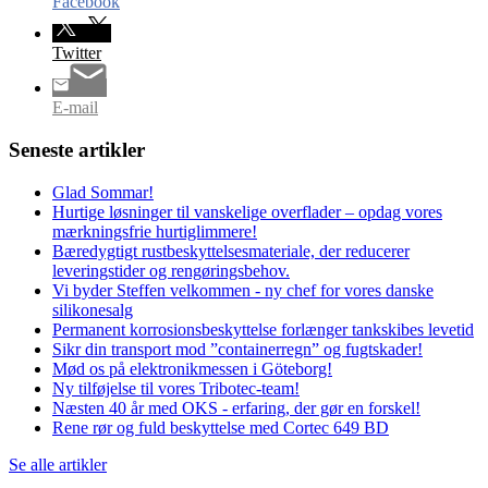
Facebook
Twitter
E-mail
Seneste artikler
Glad Sommar!
Hurtige løsninger til vanskelige overflader – opdag vores
mærkningsfrie hurtiglimmere!
Bæredygtigt rustbeskyttelsesmateriale, der reducerer
leveringstider og rengøringsbehov.
Vi byder Steffen velkommen - ny chef for vores danske
silikonesalg
Permanent korrosionsbeskyttelse forlænger tankskibes levetid
Sikr din transport mod ”containerregn” og fugtskader!
Mød os på elektronikmessen i Göteborg!
Ny tilføjelse til vores Tribotec-team!
Næsten 40 år med OKS - erfaring, der gør en forskel!
Rene rør og fuld beskyttelse med Cortec 649 BD
Se alle artikler