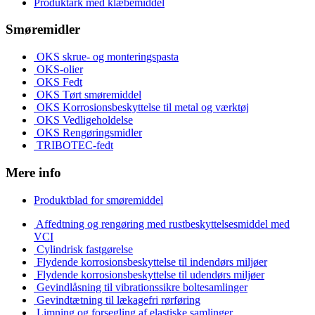
Produktark med klæbemiddel
Smøremidler
OKS skrue- og monteringspasta
OKS-olier
OKS Fedt
OKS Tørt smøremiddel
OKS Korrosionsbeskyttelse til metal og værktøj
OKS Vedligeholdelse
OKS Rengøringsmidler
TRIBOTEC-fedt
Mere info
Produktblad for smøremiddel
Affedtning og rengøring med rustbeskyttelsesmiddel med
VCI
Cylindrisk fastgørelse
Flydende korrosionsbeskyttelse til indendørs miljøer
Flydende korrosionsbeskyttelse til udendørs miljøer
Gevindlåsning til vibrationssikre boltesamlinger
Gevindtætning til lækagefri rørføring
Limning og forsegling af elastiske samlinger