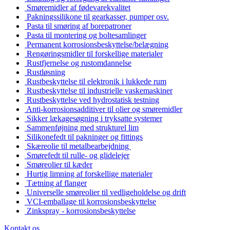
Smøremidler af fødevarekvalitet
Pakningssilikone til gearkasser, pumper osv.
Pasta til smøring af borepatroner
Pasta til montering og boltesamlinger
Permanent korrosionsbeskyttelse/belægning
Rengøringsmidler til forskellige materialer
Rustfjernelse og rustomdannelse
Rustløsning
Rustbeskyttelse til elektronik i lukkede rum
Rustbeskyttelse til industrielle vaskemaskiner
Rustbeskyttelse ved hydrostatisk testning
Anti-korrosionsadditiver til olier og smøremidler
Sikker lækagesøgning i tryksatte systemer
Sammenføjning med strukturel lim
Silikonefedt til pakninger og fittings
Skæreolie til metalbearbejdning
Smørefedt til rulle- og glidelejer
Smøreolier til kæder
Hurtig limning af forskellige materialer
Tætning af flanger
Universelle smøreolier til vedligeholdelse og drift
VCI-emballage til korrosionsbeskyttelse
Zinkspray - korrosionsbeskyttelse
Kontakt os