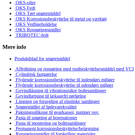
OKS-olier
OKS Fedt
OKS Tørt smøremiddel
OKS Korrosionsbeskyttelse til metal og værktøj
OKS Vedligeholdelse
OKS Rengøringsmidler
TRIBOTEC-fedt
Mere info
Produktblad for smøremiddel
Affedtning og rengøring med rustbeskyttelsesmiddel med VCI
Cylindrisk fastgørelse
Flydende korrosionsbeskyttelse til indendørs miljøer
Flydende korrosionsbeskyttelse til udendørs miljøer
Gevindlåsning til vibrationssikre boltesamlinger
Gevindtætning til lækagefri rørføring
Limning og forsegling af elastiske samlinger
Smøremidler af fødevarekvalitet
Pakningssilikone til gearkasser, pumper osv.
Pasta til smøring af borepatroner
Pasta til montering og boltesamlinger
Permanent korrosionsbeskyttelse/belægning
Rengøringsmidler til forskellige materialer