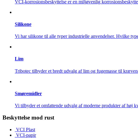
VCI-korrosionsbeskyttelse er en miljøvenlig korrosionsbeskytte
Silikone
Vi har silikone til alle typer industrielle anvendelser. Hvilke typ
Lim
Tribotec tilbyder et bredt udvalg af lim og fugemasse til kræven
Smøremidler
Vi tilbyder et omfattende udvalg af moderne produkter af høj kv
Beskyttelse mod rust
VCI Plast
VCI-papir