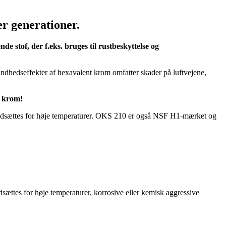
er generationer.
e stof, der f.eks. bruges til rustbeskyttelse og
ndhedseffekter af hexavalent krom omfatter skader på luftvejene,
t krom!
ål udsættes for høje temperaturer. OKS 210 er også NSF H1-mærket og
dsættes for høje temperaturer, korrosive eller kemisk aggressive