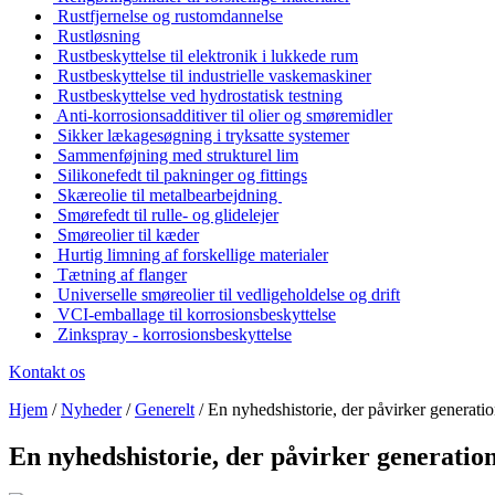
Rustfjernelse og rustomdannelse
Rustløsning
Rustbeskyttelse til elektronik i lukkede rum
Rustbeskyttelse til industrielle vaskemaskiner
Rustbeskyttelse ved hydrostatisk testning
Anti-korrosionsadditiver til olier og smøremidler
Sikker lækagesøgning i tryksatte systemer
Sammenføjning med strukturel lim
Silikonefedt til pakninger og fittings
Skæreolie til metalbearbejdning
Smørefedt til rulle- og glidelejer
Smøreolier til kæder
Hurtig limning af forskellige materialer
Tætning af flanger
Universelle smøreolier til vedligeholdelse og drift
VCI-emballage til korrosionsbeskyttelse
Zinkspray - korrosionsbeskyttelse
Kontakt os
Hjem
/
Nyheder
/
Generelt
/
En nyhedshistorie, der påvirker generatio
En nyhedshistorie, der påvirker generatio