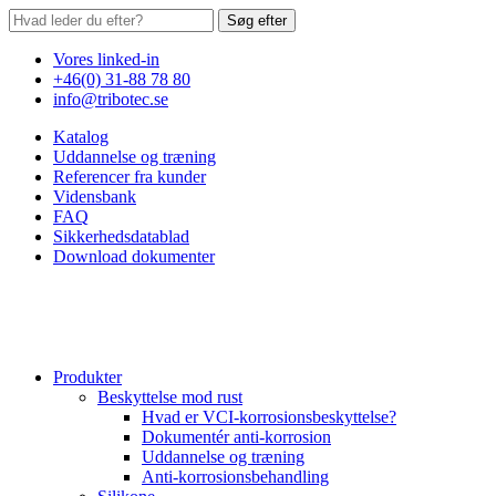
Søg efter
Vores linked-in
+46(0) 31-88 78 80
info@tribotec.se
Katalog
Uddannelse og træning
Referencer fra kunder
Vidensbank
FAQ
Sikkerhedsdatablad
Download dokumenter
Produkter
Beskyttelse mod rust
Hvad er VCI-korrosionsbeskyttelse?
Dokumentér anti-korrosion
Uddannelse og træning
Anti-korrosionsbehandling