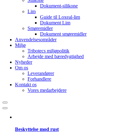
Silikone
Dokument-silikone
Lim
Guide til Loxeal-lim
Dokument Lim
Smøremidler
Dokument smøremidler
Anvendelsesområder
Miljø
Tribotecs miljøpolitik
Arbejde med bæredygtighed
Nyheder
Om os
Leverandører
Forhandlere
Kontakt os
Vores medarbejdere
Beskyttelse mod rust