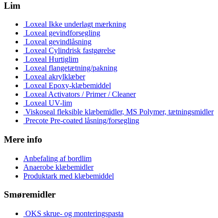
Lim
Loxeal Ikke underlagt mærkning
Loxeal gevindforsegling
Loxeal gevindlåsning
Loxeal Cylindrisk fastgørelse
Loxeal Hurtiglim
Loxeal flangetætning/pakning
Loxeal akrylklæber
Loxeal Epoxy-klæbemiddel
Loxeal Activators / Primer / Cleaner
Loxeal UV-lim
Viskoseal fleksible klæbemidler, MS Polymer, tætningsmidler
Precote Pre-coated låsning/forsegling
Mere info
Anbefaling af bordlim
Anaerobe klæbemidler
Produktark med klæbemiddel
Smøremidler
OKS skrue- og monteringspasta