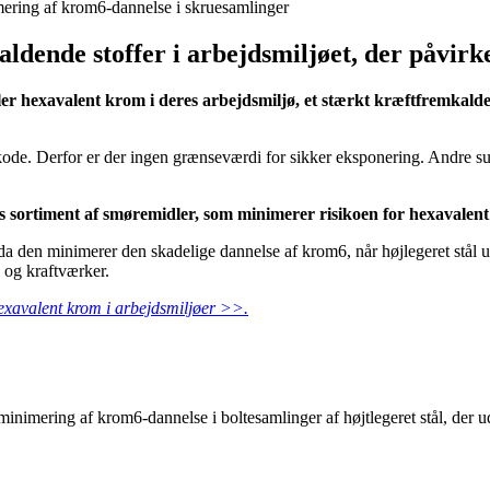
dende stoffer i arbejdsmiljøet, der påvirk
ller hexavalent krom i deres arbejdsmiljø, et stærkt kræftfremkaldend
ode. Derfor er der ingen grænseværdi for sikker eksponering. Andre su
ores sortiment af smøremidler, som minimerer risikoen for hexavalen
t, da den minimerer den skadelige dannelse af krom6, når højlegeret st
- og kraftværker.
hexavalent krom i arbejdsmiljøer >>.
 minimering af krom6-dannelse i boltesamlinger af højtlegeret stål, der u