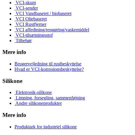
VCI-skum
VCI-sender
VCI Vandbaseret / biobaseret
VCI Oliebaseret
VCI Rustfjerner
VCI affedtning/rengøring/vaskemiddel
VCI-tilsætningsstof
Tilbehør
Mere info
Brugervejledning til rustbeskyttelse
Hvad er VCI-korrosionsbeskyttelse?
Silikone
Elektronik-silikone
Limning, forsegling, sammenføjning
Andre silikoneprodukter
Mere info
Produktark for industriel silikone