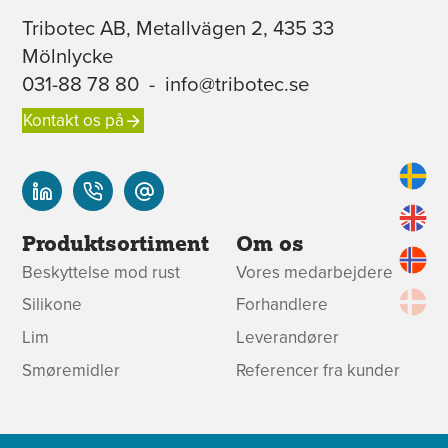
Tribotec AB, Metallvägen 2, 435 33
Mölnlycke
031-88 78 80
-
info@tribotec.se
Kontakt os på
Produktsortiment
Om os
Beskyttelse mod rust
Vores medarbejdere
Silikone
Forhandlere
Lim
Leverandører
Smøremidler
Referencer fra kunder