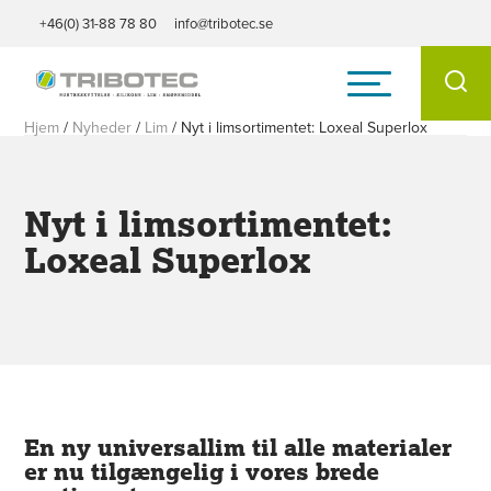
+46(0) 31-88 78 80
info@tribotec.se
Hjem
/
Nyheder
/
Lim
/
Nyt i limsortimentet: Loxeal Superlox
Nyt i limsortimentet:
Loxeal Superlox
En ny universallim til alle materialer
er nu tilgængelig i vores brede