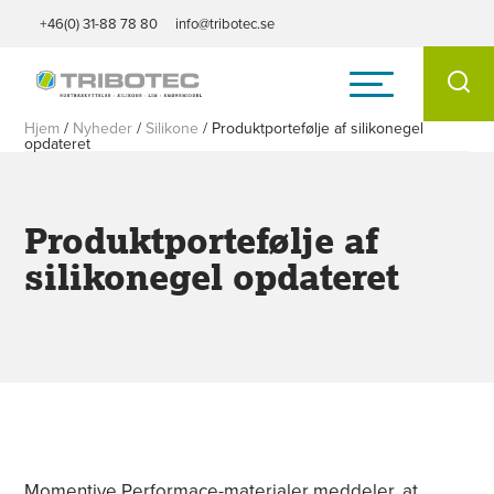
+46(0) 31-88 78 80
info@tribotec.se
Hjem
/
Nyheder
/
Silikone
/
Produktportefølje af silikonegel
opdateret
Produktportefølje af
silikonegel opdateret
Momentive Performace-materialer
meddeler, at