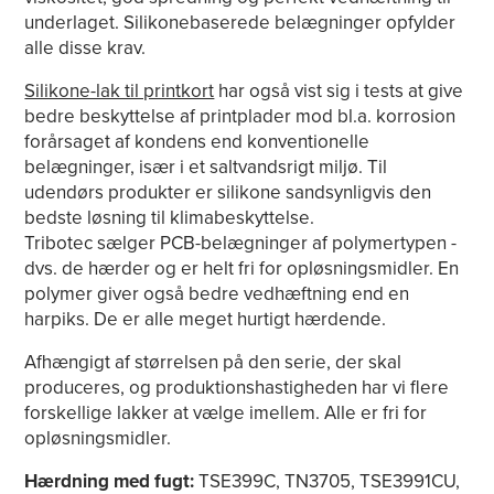
underlaget. Silikonebaserede belægninger opfylder
alle disse krav.
Silikone-lak til printkort
har også vist sig i tests at give
bedre beskyttelse af printplader mod bl.a. korrosion
forårsaget af kondens end konventionelle
belægninger, især i et saltvandsrigt miljø. Til
udendørs produkter er silikone sandsynligvis den
bedste løsning til klimabeskyttelse.
Tribotec sælger PCB-belægninger af polymertypen -
dvs. de hærder og er helt fri for opløsningsmidler. En
polymer giver også bedre vedhæftning end en
harpiks. De er alle meget hurtigt hærdende.
Afhængigt af størrelsen på den serie, der skal
produceres, og produktionshastigheden har vi flere
forskellige lakker at vælge imellem. Alle er fri for
opløsningsmidler.
Hærdning med fugt:
TSE399C, TN3705, TSE3991CU,