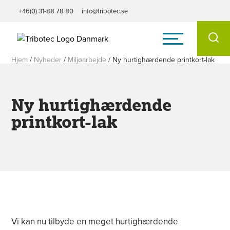
+46(0) 31-88 78 80
info@tribotec.se
Hjem
/
Nyheder
/
Miljøarbejde
/
Ny hurtighærdende printkort-lak
Ny hurtighærdende
printkort-lak
Vi kan nu tilbyde en meget hurtighærdende