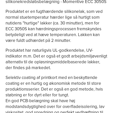
silikonekredsløbsbelægning - Momentive ECC 3050S
Produktet er en fugthærdende silikonelak, som ved
normal stuetemperatur hærder lige så hurtigt som
nutidens "hurtige" lakker (ca. 30 minutter), men for
ECC 3050S kan hærdningsprocessen fremskyndes
betydeligt ved at hæve temperaturen. Lakken kan
være fuldt udhærdet på 2 minutter.
Produktet har naturligvis UL-godkendelse, UV-
indikator m.m. Det er også et godt arbejdsmiljøvenligt
alternativ til de opløsningsmiddelbaserede lakker,
der findes på markedet.
Selektiv coating af printkort med en beskyttende
coating er en hurtig og økonomisk metode til store
produktionsserier. Det er også en god metode, hvis
støbning er for dyrt eller for tungt.
En god PCB-belægning skal have høj
modstandsdygtighed over for overfladeisolering, lav
viskositet, god spredning og perfekt vedhæftning til