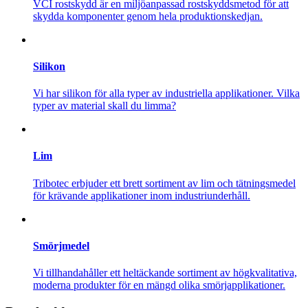
VCI rostskydd är en miljöanpassad rostskyddsmetod för att
skydda komponenter genom hela produktionskedjan.
Silikon
Vi har silikon för alla typer av industriella applikationer. Vilka
typer av material skall du limma?
Lim
Tribotec erbjuder ett brett sortiment av lim och tätningsmedel
för krävande applikationer inom industriunderhåll.
Smörjmedel
Vi tillhandahåller ett heltäckande sortiment av högkvalitativa,
moderna produkter för en mängd olika smörjapplikationer.