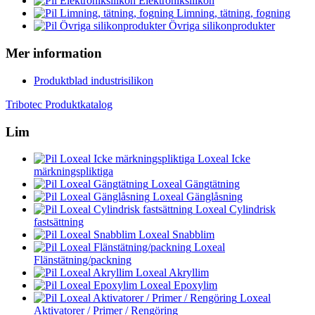
Elektroniksilikon
Limning, tätning, fogning
Övriga silikonprodukter
Mer information
Produktblad industrisilikon
Tribotec Produktkatalog
Lim
Loxeal Icke
märkningspliktiga
Loxeal Gängtätning
Loxeal Gänglåsning
Loxeal Cylindrisk
fastsättning
Loxeal Snabblim
Loxeal
Flänstätning/packning
Loxeal Akryllim
Loxeal Epoxylim
Loxeal
Aktivatorer / Primer / Rengöring