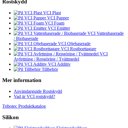
Rostskydd
VCI Plast
VCI Papper
VCI Foam
VCI Emitter
VCI Vattenbaserade
/ Biobaserade
VCI Oljebaserade
VCI Rostborttagare
VCI
Avfettning / Rengöring / Tvättmedel
VCI Additiv
Tillbehör
Mer information
Användarguide Rostskydd
Vad är VCI rostskydd?
Tribotec Produktkatalog
Silikon