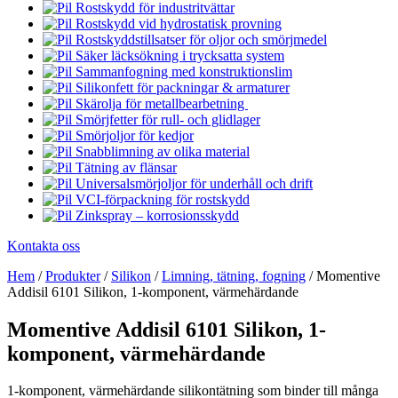
Rostskydd för industritvättar
Rostskydd vid hydrostatisk provning
Rostskyddstillsatser för oljor och smörjmedel
Säker läcksökning i trycksatta system
Sammanfogning med konstruktionslim
Silikonfett för packningar & armaturer
Skärolja för metallbearbetning
Smörjfetter för rull- och glidlager
Smörjoljor för kedjor
Snabblimning av olika material
Tätning av flänsar
Universalsmörjoljor för underhåll och drift
VCI-förpackning för rostskydd
Zinkspray – korrosionsskydd
Kontakta oss
Hem
/
Produkter
/
Silikon
/
Limning, tätning, fogning
/
Momentive
Addisil 6101 Silikon, 1-komponent, värmehärdande
Momentive Addisil 6101 Silikon, 1-
komponent, värmehärdande
1-komponent, värmehärdande silikontätning som binder till många