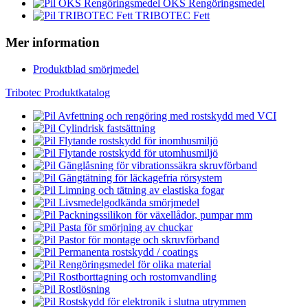
OKS Rengöringsmedel
TRIBOTEC Fett
Mer information
Produktblad smörjmedel
Tribotec Produktkatalog
Avfettning och rengöring med rostskydd med VCI
Cylindrisk fastsättning
Flytande rostskydd för inomhusmiljö
Flytande rostskydd för utomhusmiljö
Gänglåsning för vibrationssäkra skruvförband
Gängtätning för läckagefria rörsystem
Limning och tätning av elastiska fogar
Livsmedelgodkända smörjmedel
Packningssilikon för växellådor, pumpar mm
Pasta för smörjning av chuckar
Pastor för montage och skruvförband
Permanenta rostskydd / coatings
Rengöringsmedel för olika material
Rostborttagning och rostomvandling
Rostlösning
Rostskydd för elektronik i slutna utrymmen