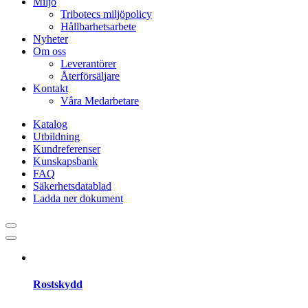
Miljö
Tribotecs miljöpolicy
Hållbarhetsarbete
Nyheter
Om oss
Leverantörer
Återförsäljare
Kontakt
Våra Medarbetare
Katalog
Utbildning
Kundreferenser
Kunskapsbank
FAQ
Säkerhetsdatablad
Ladda ner dokument
Rostskydd