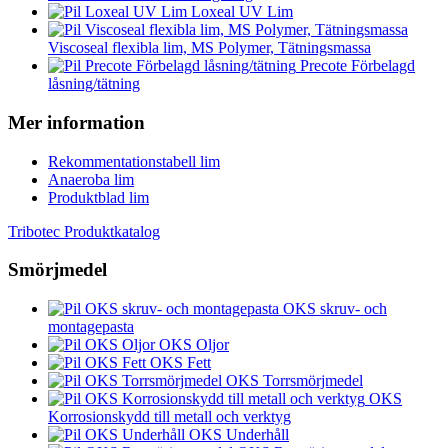
Loxeal UV Lim
Viscoseal flexibla lim, MS Polymer, Tätningsmassa
Precote Förbelagd
låsning/tätning
Mer information
Rekommentationstabell lim
Anaeroba lim
Produktblad lim
Tribotec Produktkatalog
Smörjmedel
OKS skruv- och
montagepasta
OKS Oljor
OKS Fett
OKS Torrsmörjmedel
OKS
Korrosionskydd till metall och verktyg
OKS Underhåll