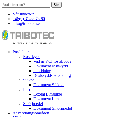
Sök
Vår linked-in
+46(0) 31-88 78 80
info@tribotec.se
Produkter
Rostskydd
Vad är VCI rostskydd?
Dokument rostskydd
Utbildning
Rostskyddsbehandling
Silikon
Dokument Silikon
Lim
Loxeal Limguide
Dokument Lim
Smörjmedel
Dokument Smörjmedel
Användningsområden