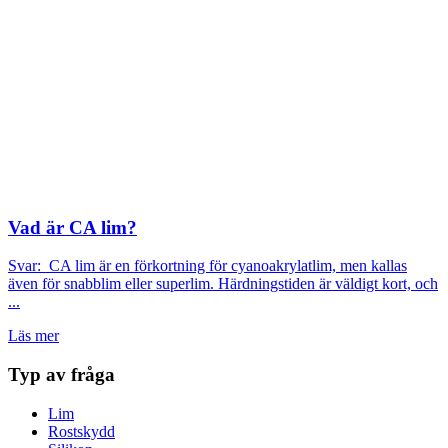
Vad är CA lim?
Svar: CA lim är en förkortning för cyanoakrylatlim, men kallas
även för snabblim eller superlim. Härdningstiden är väldigt kort, och
...
Läs mer
Typ av fråga
Lim
Rostskydd