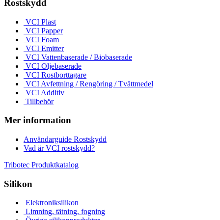
Rostskydd
VCI Plast
VCI Papper
VCI Foam
VCI Emitter
VCI Vattenbaserade / Biobaserade
VCI Oljebaserade
VCI Rostborttagare
VCI Avfettning / Rengöring / Tvättmedel
VCI Additiv
Tillbehör
Mer information
Användarguide Rostskydd
Vad är VCI rostskydd?
Tribotec Produktkatalog
Silikon
Elektroniksilikon
Limning, tätning, fogning