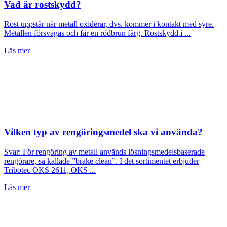
Vad är rostskydd?
Rost uppstår när metall oxiderar, dvs. kommer i kontakt med syre.
Metallen försvagas och får en rödbrun färg. Rostskydd i ...
Läs mer
Vilken typ av rengöringsmedel ska vi använda?
Svar: För rengöring av metall används lösningsmedelsbaserade
rengörare, så kallade ”brake clean”. I det sortimentet erbjuder
Tribotec OKS 2611, OKS ...
Läs mer