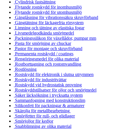
Cylindrisk fastsättning
Flytande rostskydd för inomhusmiljö
Flytande rostskydd för utomhusmiljö
Gänglåsning för vibrationssäkra skruvförband
Gängtätning för läckagefria rörsystem
Limning och tätning av elastiska fogar
Livsmedelgodkända smörjmedel
Packningssilikon för växellådor, pumpar mm
Pasta för smörjning av chuckar
Pastor för montage och skruvförband
Permanenta rostskydd / coatings
Rengöringsmedel för olika material
Rostborttagning och rostomvandling
Rostlösning
Rostskydd för elektronik i slutna utrymmen
Rostskydd för industritvättar
Rostskydd vid hydrostatisk provning
Rostskyddstillsatser för oljor och smörjmedel
Säker läcksökning i trycksatta system
Sammanfogning med konstruktionslim
Silikonfett för packningar & armaturer
Skärolja för metallbearbetning
Smörjfetter för rull- och glidlager
Smörjoljor för kedjor
Snabblimning av olika material