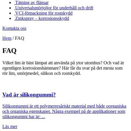
Tätning av flänsar
Universalsmörjoljor för underhåll och drift
VCI-förpackning för rostskydd
Zinkspray – korrosionsskydd
Kontakta oss
Hem
/
FAQ
FAQ
Vilket lim är bäst lämpat att använda på ytor utomhus? Och vad är
egentligen korrosionshämmare? Här får du svar på det mesta som
rör lim, smörjmedel, silikon och rostskydd.
Vad är silikongummi?
Silikongummi är ett polymerresåriskt material med både oorganiska
och organiska egenskaper. Några exempel på de applikationer som
silikongummi har är: ...
Läs mer