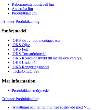
Rekommentationstabell lim
Anaeroba lim
Produktblad lim
Tribotec Produktkatalog
Smörjmedel
OKS skruv- och montagepasta
OKS Oljor
OKS Fett
OKS Torrsmörjmedel
OKS Korrosionskydd till metall och verktyg
OKS Underhåll
OKS Rengöringsmedel
TRIBOTEC Fett
Mer information
Produktblad smörjmedel
Tribotec Produktkatalog
Avfettning och rengöring med rostskydd med VCI