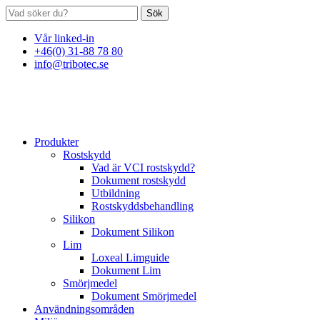
Sök
Vår linked-in
+46(0) 31-88 78 80
info@tribotec.se
Produkter
Rostskydd
Vad är VCI rostskydd?
Dokument rostskydd
Utbildning
Rostskyddsbehandling
Silikon
Dokument Silikon
Lim
Loxeal Limguide
Dokument Lim
Smörjmedel
Dokument Smörjmedel
Användningsområden