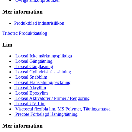
Övriga silikonprodukter
Mer information
Produktblad industrisilikon
Tribotec Produktkatalog
Lim
Loxeal Icke märkningspliktiga
Loxeal Gängtätning
Loxeal Gänglåsning
Loxeal Cylindrisk fastsättning
Loxeal Snabblim
Loxeal Flänstätning/packning
Loxeal Akryllim
Loxeal Epoxylim
Loxeal Aktivatorer / Primer / Rengöring
Loxeal UV Lim
Viscoseal flexibla lim, MS Polymer, Tätningsmassa
Precote Förbelagd låsning/tätning
Mer information