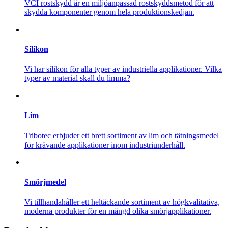
VCI rostskydd är en miljöanpassad rostskyddsmetod för att
skydda komponenter genom hela produktionskedjan.
Silikon
Vi har silikon för alla typer av industriella applikationer. Vilka
typer av material skall du limma?
Lim
Tribotec erbjuder ett brett sortiment av lim och tätningsmedel
för krävande applikationer inom industriunderhåll.
Smörjmedel
Vi tillhandahåller ett heltäckande sortiment av högkvalitativa,
moderna produkter för en mängd olika smörjapplikationer.