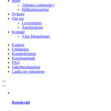
Miljö
Tribotecs miljöpolicy
Hållbarhetsarbete
Nyheter
Om oss
Leverantörer
Återförsäljare
Kontakt
Våra Medarbetare
Katalog
Utbildning
Kundreferenser
Kunskapsbank
FAQ
Säkerhetsdatablad
Ladda ner dokument
Rostskydd