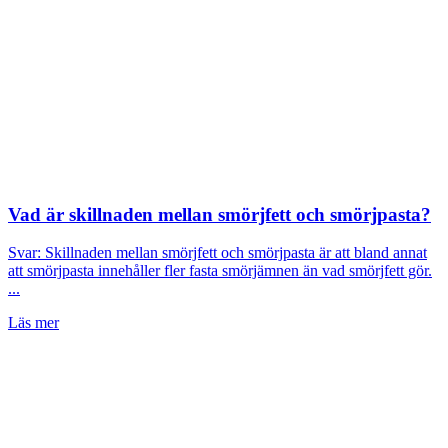
Vad är skillnaden mellan smörjfett och smörjpasta?
Svar: Skillnaden mellan smörjfett och smörjpasta är att bland annat
att smörjpasta innehåller fler fasta smörjämnen än vad smörjfett gör.
...
Läs mer