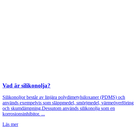
Vad är silikonolja?
Silikonoljor består av linjära polydimetylsiloxaner (PDMS) och
används exempelvis som släppmedel, smörjmedel, värmeöverföring
och skumdämpning.Dessutom används silikonolja som en
korrosionsinhibitor. ...
Läs mer