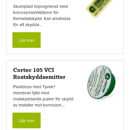
Skumplast impregnerad med
korrosionsinhibitorer för
flermetallskydd. Kan användas
för att skydda
metallkomponenter i slutna, ej
ventilerade utrymmen,
Läs mer
verktygslådor och skåp. ...
Cortec 105 VCI
Rostskyddsemitter
Plastdosa med Tyvek®
membran fylld med
rostskyddande pulver för skydd
av metaller mot korrosion.
Korrosionsinhibitorerna släpps
genom membranet i ett ...
Läs mer