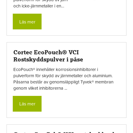
och icke-järnmetaller i en
förpackning. Inhibitorerna
förångas i slutet utrymme och ...
Läs mer
Cortec EcoPouch® VCI
Rostskyddspulver i påse
EcoPouch® innehåller korrosionsinhibitorer i
pulverform för skydd av järnmetaller och aluminium.
Påsarna består av genomsläppligt Tyvek® membran
genom vilket inhibitorerna ...
Läs mer