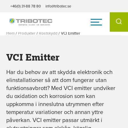
+46(0) 31-88 78 80
info@tribotec.se
Hem
/
Produkter
/
Rostskydd
/
VCI Emitter
VCI Emitter
Har du behov av att skydda elektronik och
elinstallationer så att dom fungerar utan
funktionsavbrott? Med VCI emitter undviker
du oxidation och korrosion som kan
uppkomma i inneslutna utrymmen efter
temperatur variationer och annan yttre
påverkan. VCI emitter passar utmärkt i
elutrustningar som elskåp, känslig