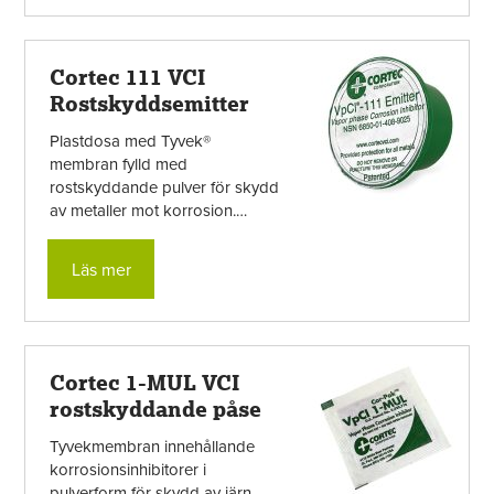
Cortec 111 VCI
Rostskyddsemitter
Plastdosa med Tyvek®
membran fylld med
rostskyddande pulver för skydd
av metaller mot korrosion.
Korrosionsinhibitorerna släpps
genom membranet i ett ...
Läs mer
Cortec 1-MUL VCI
rostskyddande påse
Tyvekmembran innehållande
korrosionsinhibitorer i
pulverform för skydd av järn