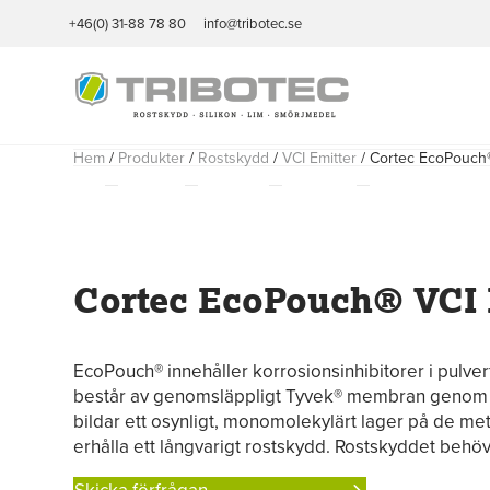
+46(0) 31-88 78 80
info@tribotec.se
Hem
/
Produkter
/
Rostskydd
/
VCI Emitter
/
Cortec EcoPouch®
Cortec EcoPouch® VCI 
EcoPouch® innehåller korrosionsinhibitorer i pulve
består av genomsläppligt Tyvek® membran genom vi
bildar ett osynligt, monomolekylärt lager på de me
erhålla ett långvarigt rostskydd. Rostskyddet behöve