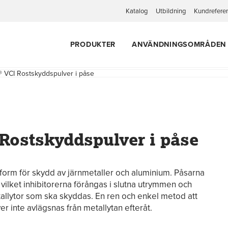
Katalog
Utbildning
Kundrefere
PRODUKTER
ANVÄNDNINGSOMRÅDEN
 VCI Rostskyddspulver i påse
Rostskyddspulver i påse
rform för skydd av järnmetaller och aluminium. Påsarna
lket inhibitorerna förångas i slutna utrymmen och
tallytor som ska skyddas. En ren och enkel metod att
r inte avlägsnas från metallytan efteråt.