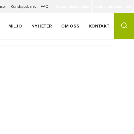
nser
Kunskapsbank
FAQ
Säkerhetsdatablad
Ladda ner dokument
MILJÖ
NYHETER
OM OSS
KONTAKT