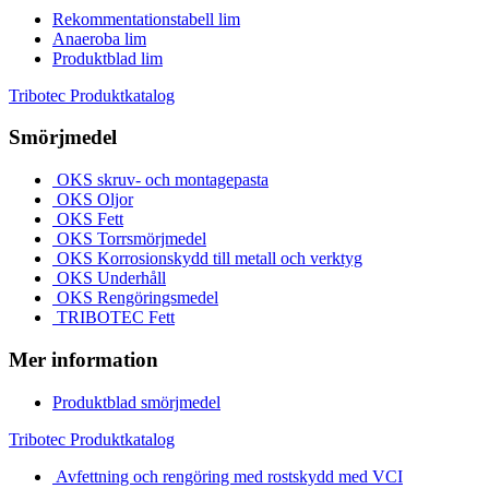
Rekommentationstabell lim
Anaeroba lim
Produktblad lim
Tribotec Produktkatalog
Smörjmedel
OKS skruv- och montagepasta
OKS Oljor
OKS Fett
OKS Torrsmörjmedel
OKS Korrosionskydd till metall och verktyg
OKS Underhåll
OKS Rengöringsmedel
TRIBOTEC Fett
Mer information
Produktblad smörjmedel
Tribotec Produktkatalog
Avfettning och rengöring med rostskydd med VCI