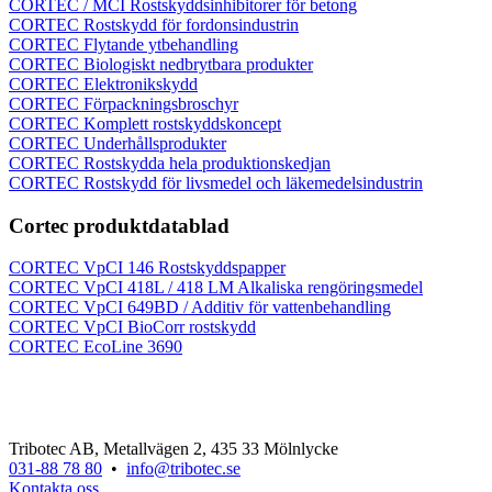
CORTEC / MCI Rostskyddsinhibitorer för betong
CORTEC Rostskydd för fordonsindustrin
CORTEC Flytande ytbehandling
CORTEC Biologiskt nedbrytbara produkter
CORTEC Elektronikskydd
CORTEC Förpackningsbroschyr
CORTEC Komplett rostskyddskoncept
CORTEC Underhållsprodukter
CORTEC Rostskydda hela produktionskedjan
CORTEC Rostskydd för livsmedel och läkemedelsindustrin
Cortec produktdatablad
CORTEC VpCI 146 Rostskyddspapper
CORTEC VpCI 418L / 418 LM Alkaliska rengöringsmedel
CORTEC VpCI 649BD / Additiv för vattenbehandling
CORTEC VpCI BioCorr rostskydd
CORTEC EcoLine 3690
Tribotec AB, Metallvägen 2, 435 33 Mölnlycke
031-88 78 80
•
info@tribotec.se
Kontakta oss