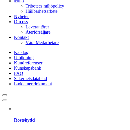
Miljö
Tribotecs miljöpolicy
Hållbarhetsarbete
Nyheter
Om oss
Leverantörer
Återförsäljare
Kontakt
Våra Medarbetare
Katalog
Utbildning
Kundreferenser
Kunskapsbank
FAQ
Säkerhetsdatablad
Ladda ner dokument
Rostskydd