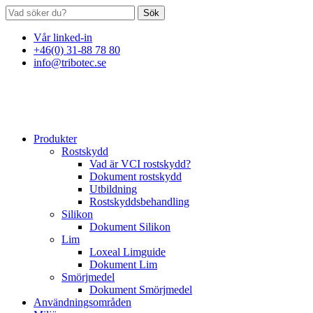
Sök
Vår linked-in
+46(0) 31-88 78 80
info@tribotec.se
Produkter
Rostskydd
Vad är VCI rostskydd?
Dokument rostskydd
Utbildning
Rostskyddsbehandling
Silikon
Dokument Silikon
Lim
Loxeal Limguide
Dokument Lim
Smörjmedel
Dokument Smörjmedel
Användningsområden