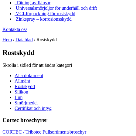
Tätning av flänsar
Universalsmörjoljor för underhåll och drift
VCI-förpackning för rostskydd
Zinkspray – korrosionsskydd
Kontakta oss
Hem
/
Datablad
/
Rostskydd
Rostskydd
Skrolla i sidled för att ändra kategori
Alla dokument
Allmänt
Rostskydd
Silikon
Lim
Smörjmedel
Certifikat och intyg
Cortec broschyrer
CORTEC / Tribotec Fullsortimentsbroschyr