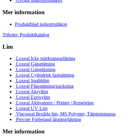
Övriga silikonprodukter
Mer information
Produktblad industrisilikon
Tribotec Produktkatalog
Lim
Loxeal Icke märkningspliktiga
Loxeal Gängtätning
Loxeal Gänglåsning
Loxeal Cylindrisk fastsättning
Loxeal Snabblim
Loxeal Flänstätning/packning
Loxeal Akryllim
Loxeal Epoxylim
Loxeal Aktivatorer / Primer / Rengöring
Loxeal UV Lim
Viscoseal flexibla lim, MS Polymer, Tätningsmassa
Precote Förbelagd låsning/tätning
Mer information