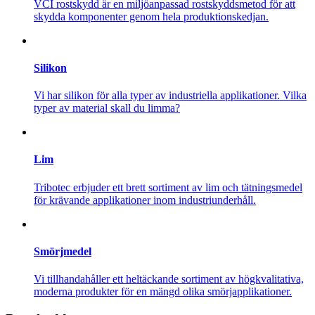
VCI rostskydd är en miljöanpassad rostskyddsmetod för att
skydda komponenter genom hela produktionskedjan.
Silikon
Vi har silikon för alla typer av industriella applikationer. Vilka
typer av material skall du limma?
Lim
Tribotec erbjuder ett brett sortiment av lim och tätningsmedel
för krävande applikationer inom industriunderhåll.
Smörjmedel
Vi tillhandahåller ett heltäckande sortiment av högkvalitativa,
moderna produkter för en mängd olika smörjapplikationer.