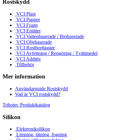
Rostskydd
VCI Plast
VCI Papper
VCI Foam
VCI Emitter
VCI Vattenbaserade / Biobaserade
VCI Oljebaserade
VCI Rostborttagare
VCI Avfettning / Rengöring / Tvättmedel
VCI Additiv
Tillbehör
Mer information
Användarguide Rostskydd
Vad är VCI rostskydd?
Tribotec Produktkatalog
Silikon
Elektroniksilikon
Limning, tätning, fogning