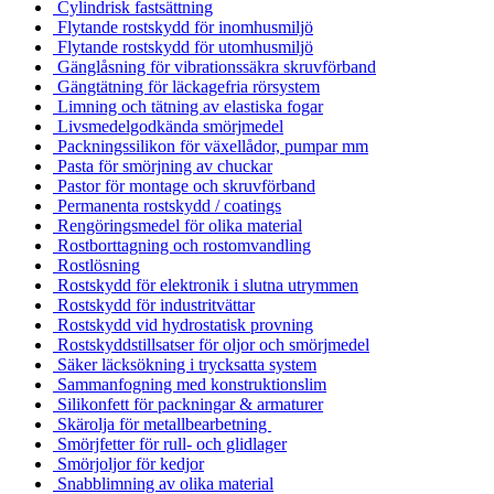
Cylindrisk fastsättning
Flytande rostskydd för inomhusmiljö
Flytande rostskydd för utomhusmiljö
Gänglåsning för vibrationssäkra skruvförband
Gängtätning för läckagefria rörsystem
Limning och tätning av elastiska fogar
Livsmedelgodkända smörjmedel
Packningssilikon för växellådor, pumpar mm
Pasta för smörjning av chuckar
Pastor för montage och skruvförband
Permanenta rostskydd / coatings
Rengöringsmedel för olika material
Rostborttagning och rostomvandling
Rostlösning
Rostskydd för elektronik i slutna utrymmen
Rostskydd för industritvättar
Rostskydd vid hydrostatisk provning
Rostskyddstillsatser för oljor och smörjmedel
Säker läcksökning i trycksatta system
Sammanfogning med konstruktionslim
Silikonfett för packningar & armaturer
Skärolja för metallbearbetning
Smörjfetter för rull- och glidlager
Smörjoljor för kedjor
Snabblimning av olika material