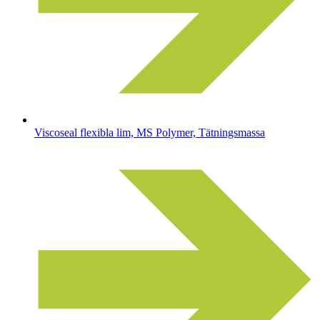
Viscoseal flexibla lim, MS Polymer, Tätningsmassa