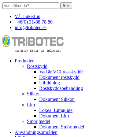
Sök
Vår linked-in
+46(0) 31-88 78 80
info@tribotec.se
Produkter
Rostskydd
Vad är VCI rostskydd?
Dokument rostskydd
Utbildning
Rostskyddsbehandling
Silikon
Dokument Silikon
Lim
Loxeal Limguide
Dokument Lim
Smörjmedel
Dokument Smörjmedel
Användningsområden