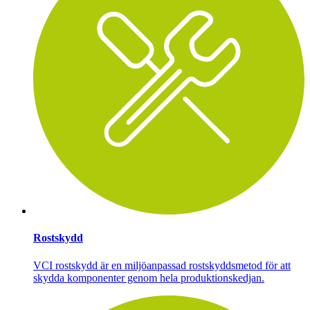
Rostskydd
VCI rostskydd är en miljöanpassad rostskyddsmetod för att
skydda komponenter genom hela produktionskedjan.