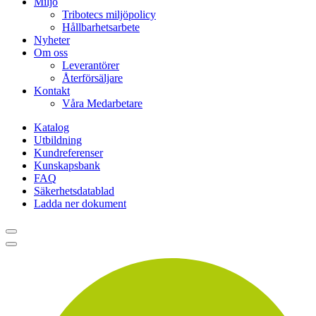
Miljö
Tribotecs miljöpolicy
Hållbarhetsarbete
Nyheter
Om oss
Leverantörer
Återförsäljare
Kontakt
Våra Medarbetare
Katalog
Utbildning
Kundreferenser
Kunskapsbank
FAQ
Säkerhetsdatablad
Ladda ner dokument