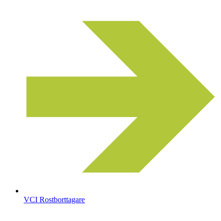
VCI Rostborttagare