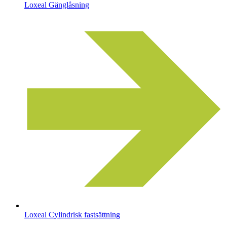
Loxeal Gänglåsning
Loxeal Cylindrisk fastsättning