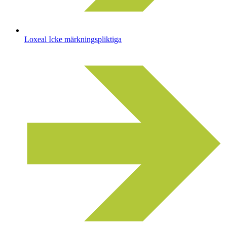
Loxeal Icke märkningspliktiga