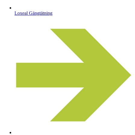
Loxeal Gängtätning