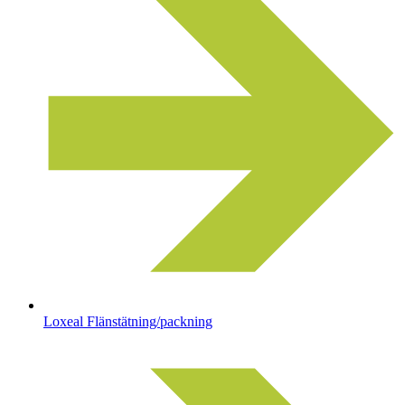
Loxeal Flänstätning/packning