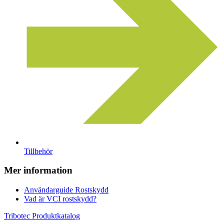
Tillbehör
Mer information
Användarguide Rostskydd
Vad är VCI rostskydd?
Tribotec Produktkatalog