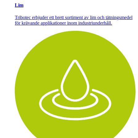
Lim
Tribotec erbjuder ett brett sortiment av lim och tätningsmedel
för krävande applikationer inom industriunderhåll.