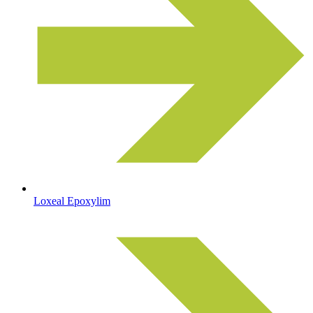
Loxeal Epoxylim