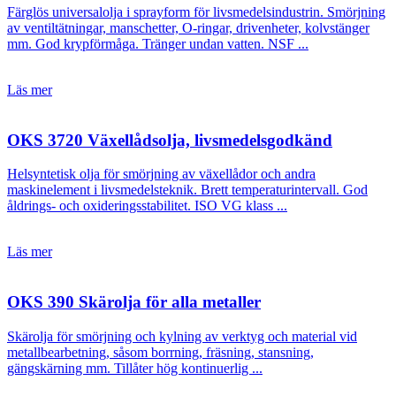
Färglös universalolja i sprayform för livsmedelsindustrin. Smörjning
av ventiltätningar, manschetter, O-ringar, drivenheter, kolvstänger
mm. God krypförmåga. Tränger undan vatten. NSF ...
Läs mer
OKS 3720 Växellådsolja, livsmedelsgodkänd
Helsyntetisk olja för smörjning av växellådor och andra
maskinelement i livsmedelsteknik. Brett temperaturintervall. God
åldrings- och oxideringsstabilitet. ISO VG klass ...
Läs mer
OKS 390 Skärolja för alla metaller
Skärolja för smörjning och kylning av verktyg och material vid
metallbearbetning, såsom borrning, fräsning, stansning,
gängskärning mm. Tillåter hög kontinuerlig ...