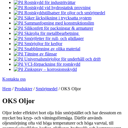
Rostskydd för industritvättar
Rostskydd vid hydrostatisk provning
Rostskyddstillsatser för oljor och smörjmedel
Säker läcksökning i trycksatta system
Sammanfogning med konstruktionslim
Silikonfett för packningar & armaturer
Skärolja för metallbearbetning
Smörjfetter för rull- och glidlager
Smörjoljor för kedjor
Snabblimning av olika material
Tätning av flänsar
Universalsmörjoljor för underhåll och drift
VCI-förpackning för rostskydd
Zinkspray – korrosionsskydd
Kontakta oss
Hem
/
Produkter
/
Smörjmedel
/
OKS Oljor
OKS Oljor
Oljor leder effektivt bort olja från smörjstället och har dessutom en
mycket bra kryp- och vätningsförmåga. Därför används
oljesmörjning ofta vid höga temperaturer och höga varvtal, till