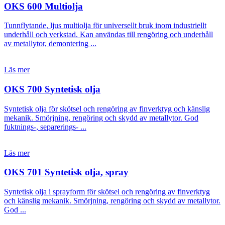
OKS 600 Multiolja
Tunnflytande, ljus multiolja för universellt bruk inom industriellt
underhåll och verkstad. Kan användas till rengöring och underhåll
av metallytor, demontering ...
Läs mer
OKS 700 Syntetisk olja
Syntetisk olja för skötsel och rengöring av finverktyg och känslig
mekanik. Smörjning, rengöring och skydd av metallytor. God
fuktnings-, separerings- ...
Läs mer
OKS 701 Syntetisk olja, spray
Syntetisk olja i sprayform för skötsel och rengöring av finverktyg
och känslig mekanik. Smörjning, rengöring och skydd av metallytor.
God ...