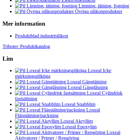
Elektroniksilikon
Limning, tätning, fogning
Övriga silikonprodukter
Mer information
Produktblad industrisilikon
Tribotec Produktkatalog
Lim
Loxeal Icke
märkningspliktiga
Loxeal Gängtätning
Loxeal Gänglåsning
Loxeal Cylindrisk
fastsättning
Loxeal Snabblim
Loxeal
Flänstätning/packning
Loxeal Akryllim
Loxeal Epoxylim
Loxeal
Aktivatorer / Primer / Rengöring