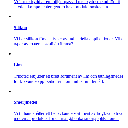
VCI rostskydd är en miljöanpassad rostskyddsmetod för att
skydda komponenter genom hela produktionskedjan.
Silikon
Vi har silikon för alla typer av industriella applikationer. Vilka
typer av material skall du limma?
Lim
Tribotec erbjuder ett brett sortiment av lim och tätningsmedel
för krävande applikationer inom industriunderhåll.
Smörjmedel
Vi tillhandahåller ett heltäckande sortiment av högkvalitativa,
moderna produkter för en mängd olika smörjapplikationer.