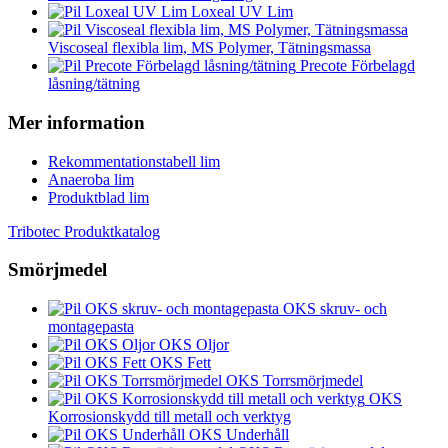
Loxeal UV Lim
Viscoseal flexibla lim, MS Polymer, Tätningsmassa
Precote Förbelagd
låsning/tätning
Mer information
Rekommentationstabell lim
Anaeroba lim
Produktblad lim
Tribotec Produktkatalog
Smörjmedel
OKS skruv- och
montagepasta
OKS Oljor
OKS Fett
OKS Torrsmörjmedel
OKS
Korrosionskydd till metall och verktyg
OKS Underhåll