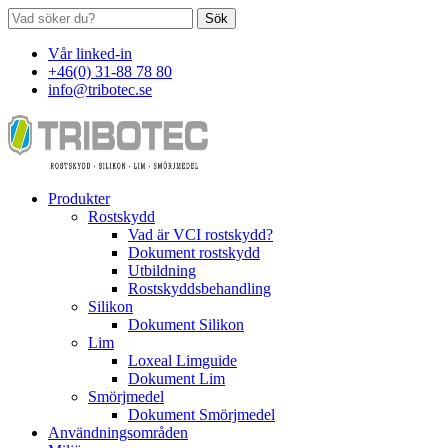
Sök
Vår linked-in
+46(0) 31-88 78 80
info@tribotec.se
Produkter
Rostskydd
Vad är VCI rostskydd?
Dokument rostskydd
Utbildning
Rostskyddsbehandling
Silikon
Dokument Silikon
Lim
Loxeal Limguide
Dokument Lim
Smörjmedel
Dokument Smörjmedel
Användningsområden