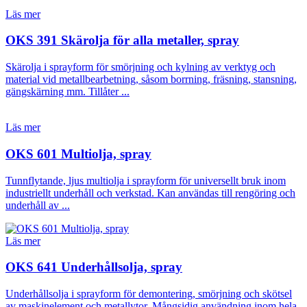
Läs mer
OKS 391 Skärolja för alla metaller, spray
Skärolja i sprayform för smörjning och kylning av verktyg och
material vid metallbearbetning, såsom borrning, fräsning, stansning,
gängskärning mm. Tillåter ...
Läs mer
OKS 601 Multiolja, spray
Tunnflytande, ljus multiolja i sprayform för universellt bruk inom
industriellt underhåll och verkstad. Kan användas till rengöring och
underhåll av ...
Läs mer
OKS 641 Underhållsolja, spray
Underhållsolja i sprayform för demontering, smörjning och skötsel
av maskinelement och metallytor. Mångsidig användning inom hela