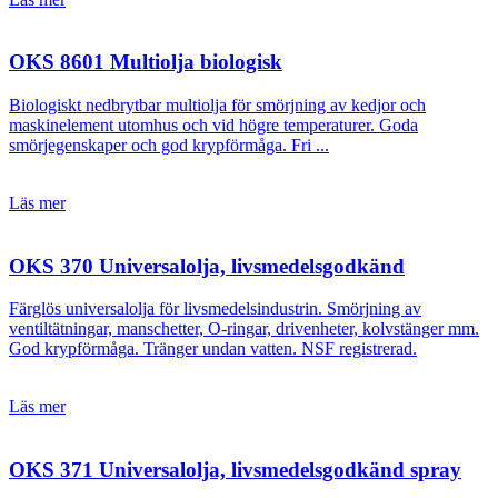
OKS 8601 Multiolja biologisk
Biologiskt nedbrytbar multiolja för smörjning av kedjor och
maskinelement utomhus och vid högre temperaturer. Goda
smörjegenskaper och god krypförmåga. Fri ...
Läs mer
OKS 370 Universalolja, livsmedelsgodkänd
Färglös universalolja för livsmedelsindustrin. Smörjning av
ventiltätningar, manschetter, O-ringar, drivenheter, kolvstänger mm.
God krypförmåga. Tränger undan vatten. NSF registrerad.
Läs mer
OKS 371 Universalolja, livsmedelsgodkänd spray