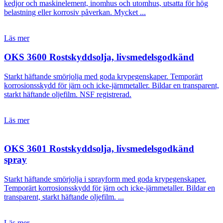
kedjor och maskinelement, inomhus och utomhus, utsatta för hög
belastning eller korrosiv påverkan. Mycket ...
Läs mer
OKS 3600 Rostskyddsolja, livsmedelsgodkänd
Starkt häftande smörjolja med goda krypegenskaper. Temporärt
korrosionsskydd för järn och icke-järnmetaller. Bildar en transparent,
starkt häftande oljefilm. NSF registrerad.
Läs mer
OKS 3601 Rostskyddsolja, livsmedelsgodkänd
spray
Starkt häftande smörjolja i sprayform med goda krypegenskaper.
Temporärt korrosionsskydd för järn och icke-järnmetaller. Bildar en
transparent, starkt häftande oljefilm. ...
Läs mer