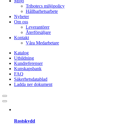
Miljö
Tribotecs miljöpolicy
Hållbarhetsarbete
Nyheter
Om oss
Leverantörer
Återförsäljare
Kontakt
Våra Medarbetare
Katalog
Utbildning
Kundreferenser
Kunskapsbank
FAQ
Säkerhetsdatablad
Ladda ner dokument
Rostskydd