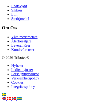
Rostskydd
Silikon
Lim
Smörjmedel
Om Oss
Våra medarbetare
Återförsäljare
Leverantörer
Kundreferenser
© 2026 Tribotec®
Nyheter
Lediga tjänster
Försäljningsvillkor
Verksamhetspolicy
Cookies
Integritetspolicy