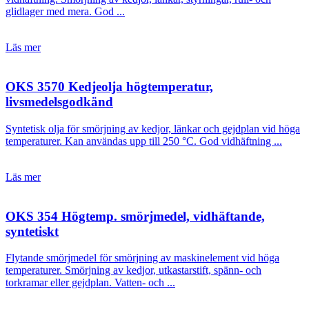
glidlager med mera. God ...
Läs mer
OKS 3570 Kedjeolja högtemperatur,
livsmedelsgodkänd
Syntetisk olja för smörjning av kedjor, länkar och gejdplan vid höga
temperaturer. Kan användas upp till 250 °C. God vidhäftning ...
Läs mer
OKS 354 Högtemp. smörjmedel, vidhäftande,
syntetiskt
Flytande smörjmedel för smörjning av maskinelement vid höga
temperaturer. Smörjning av kedjor, utkastarstift, spänn- och
torkramar eller gejdplan. Vatten- och ...