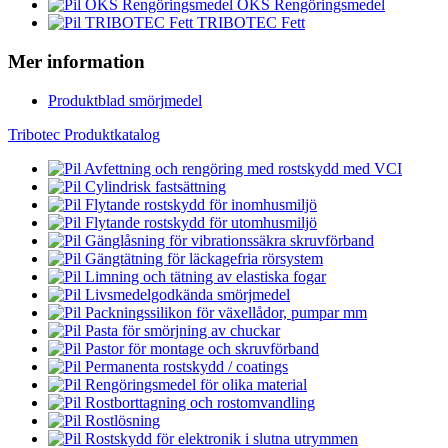
OKS Rengöringsmedel
TRIBOTEC Fett
Mer information
Produktblad smörjmedel
Tribotec Produktkatalog
Avfettning och rengöring med rostskydd med VCI
Cylindrisk fastsättning
Flytande rostskydd för inomhusmiljö
Flytande rostskydd för utomhusmiljö
Gänglåsning för vibrationssäkra skruvförband
Gängtätning för läckagefria rörsystem
Limning och tätning av elastiska fogar
Livsmedelgodkända smörjmedel
Packningssilikon för växellådor, pumpar mm
Pasta för smörjning av chuckar
Pastor för montage och skruvförband
Permanenta rostskydd / coatings
Rengöringsmedel för olika material
Rostborttagning och rostomvandling
Rostlösning
Rostskydd för elektronik i slutna utrymmen