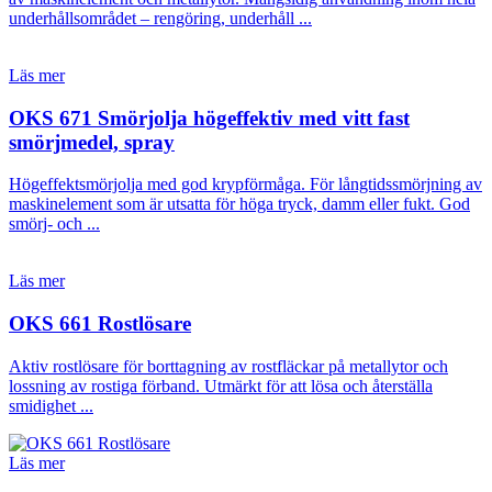
underhållsområdet – rengöring, underhåll ...
Läs mer
OKS 671 Smörjolja högeffektiv med vitt fast
smörjmedel, spray
Högeffektsmörjolja med god krypförmåga. För långtidssmörjning av
maskinelement som är utsatta för höga tryck, damm eller fukt. God
smörj- och ...
Läs mer
OKS 661 Rostlösare
Aktiv rostlösare för borttagning av rostfläckar på metallytor och
lossning av rostiga förband. Utmärkt för att lösa och återställa
smidighet ...
Läs mer