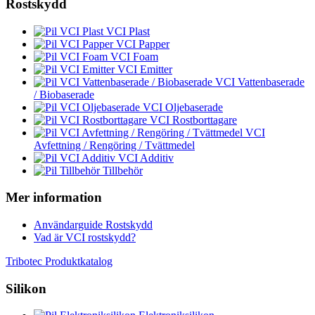
Rostskydd
VCI Plast
VCI Papper
VCI Foam
VCI Emitter
VCI Vattenbaserade
/ Biobaserade
VCI Oljebaserade
VCI Rostborttagare
VCI
Avfettning / Rengöring / Tvättmedel
VCI Additiv
Tillbehör
Mer information
Användarguide Rostskydd
Vad är VCI rostskydd?
Tribotec Produktkatalog
Silikon