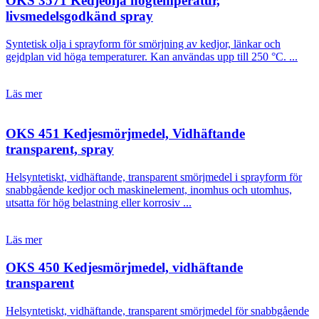
OKS 3571 Kedjeolja högtemperatur,
livsmedelsgodkänd spray
Syntetisk olja i sprayform för smörjning av kedjor, länkar och
gejdplan vid höga temperaturer. Kan användas upp till 250 °C. ...
Läs mer
OKS 451 Kedjesmörjmedel, Vidhäftande
transparent, spray
Helsyntetiskt, vidhäftande, transparent smörjmedel i sprayform för
snabbgående kedjor och maskinelement, inomhus och utomhus,
utsatta för hög belastning eller korrosiv ...
Läs mer
OKS 450 Kedjesmörjmedel, vidhäftande
transparent
Helsyntetiskt, vidhäftande, transparent smörjmedel för snabbgående