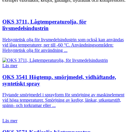
exempel växellådor, kedjor, glidlager, hydraulik och kompressorer.
OKS 3711, Lågtemperaturolja, för
livsmedelsindustrin
Helsyntetisk olja för livsmedelsindustrin som också kan användas
vid låga temperaturer, ner till -60 °C. Användningsområden:
Helsyntetisk olja för användning ...
Läs mer
OKS 3541 Högtemp. smörjmedel, vidhäftande,
syntetiskt spray
Flytande smörjmedel i sprayform för smörjning av maskinelement
vid höga temperaturer. Smörjning av kedjor, länkar, utkastarstift,
spänn- och torkramar eller ...
Läs mer