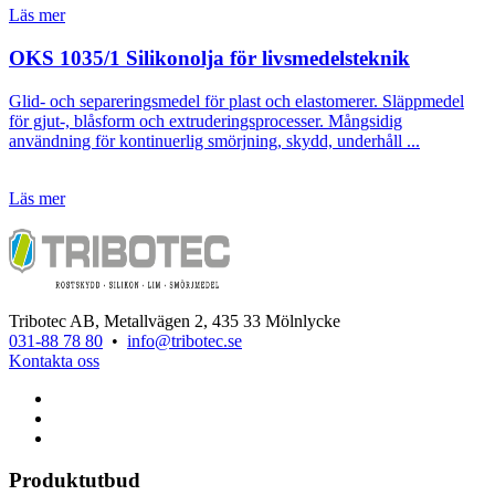
Läs mer
OKS 1035/1 Silikonolja för livsmedelsteknik
Glid- och separeringsmedel för plast och elastomerer. Släppmedel
för gjut-, blåsform och extruderingsprocesser. Mångsidig
användning för kontinuerlig smörjning, skydd, underhåll ...
Läs mer
Tribotec AB, Metallvägen 2, 435 33 Mölnlycke
031-88 78 80
•
info@tribotec.se
Kontakta oss
Produktutbud