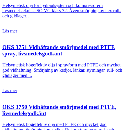
Helsyntetisk olja för hydraulsystem och kompressorer i
livsmedelsteknik. ISO VG klass 32. Även smörjning av t ex rull-
och glidlager. ...
Läs mer
OKS 3751 Vidhäftande smörjmedel med PTFE
spray, livsmedelsgodkänt
Helsyntetisk högeffektiv olja i sprayform med PTFE och mycket
god vidhäftning. Smörjning av kedjor, länkar, styrningar, rull- och
glidlager med ...
Läs mer
OKS 3750 Vidhäftande smörjmedel med PTFE,
livsmedelsgodkänt
Helsyntetisk högeffektiv olja med PTFE och mycket god
vidhäftning. Smörjning av kedjor, länkar, styrningar, rull- och