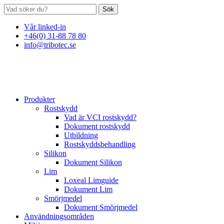
Sök
Vår linked-in
+46(0) 31-88 78 80
info@tribotec.se
Produkter
Rostskydd
Vad är VCI rostskydd?
Dokument rostskydd
Utbildning
Rostskyddsbehandling
Silikon
Dokument Silikon
Lim
Loxeal Limguide
Dokument Lim
Smörjmedel
Dokument Smörjmedel
Användningsområden