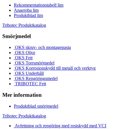
Rekommentationstabell lim
Anaeroba lim
Produktblad lim
Tribotec Produktkatalog
Smörjmedel
OKS skruv- och montagepasta
OKS Oljor
OKS Fett
OKS Torrsmörjmedel
OKS Korrosionskydd till metall och verktyg
OKS Underhåll
OKS Rengöringsmedel
TRIBOTEC Fett
Mer information
Produktblad smörjmedel
Tribotec Produktkatalog
Avfettning och rengöring med rostskydd med VCI