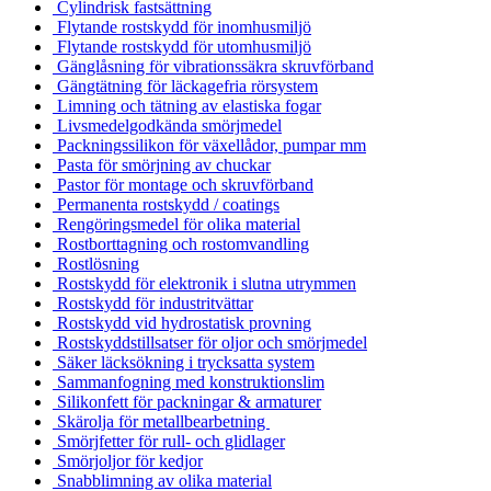
Cylindrisk fastsättning
Flytande rostskydd för inomhusmiljö
Flytande rostskydd för utomhusmiljö
Gänglåsning för vibrationssäkra skruvförband
Gängtätning för läckagefria rörsystem
Limning och tätning av elastiska fogar
Livsmedelgodkända smörjmedel
Packningssilikon för växellådor, pumpar mm
Pasta för smörjning av chuckar
Pastor för montage och skruvförband
Permanenta rostskydd / coatings
Rengöringsmedel för olika material
Rostborttagning och rostomvandling
Rostlösning
Rostskydd för elektronik i slutna utrymmen
Rostskydd för industritvättar
Rostskydd vid hydrostatisk provning
Rostskyddstillsatser för oljor och smörjmedel
Säker läcksökning i trycksatta system
Sammanfogning med konstruktionslim
Silikonfett för packningar & armaturer
Skärolja för metallbearbetning
Smörjfetter för rull- och glidlager
Smörjoljor för kedjor
Snabblimning av olika material