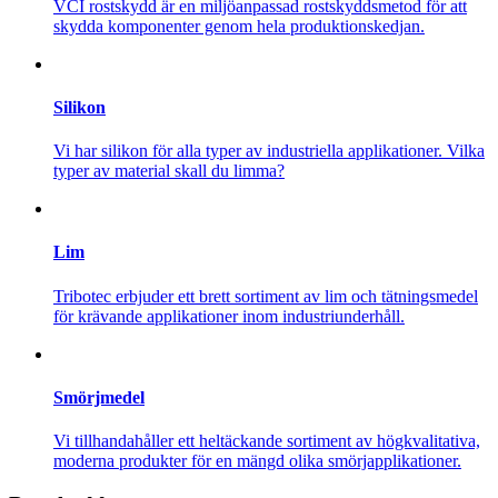
VCI rostskydd är en miljöanpassad rostskyddsmetod för att
skydda komponenter genom hela produktionskedjan.
Silikon
Vi har silikon för alla typer av industriella applikationer. Vilka
typer av material skall du limma?
Lim
Tribotec erbjuder ett brett sortiment av lim och tätningsmedel
för krävande applikationer inom industriunderhåll.
Smörjmedel
Vi tillhandahåller ett heltäckande sortiment av högkvalitativa,
moderna produkter för en mängd olika smörjapplikationer.