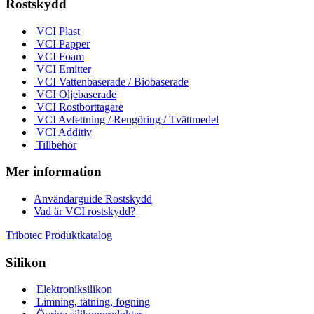
Rostskydd
VCI Plast
VCI Papper
VCI Foam
VCI Emitter
VCI Vattenbaserade / Biobaserade
VCI Oljebaserade
VCI Rostborttagare
VCI Avfettning / Rengöring / Tvättmedel
VCI Additiv
Tillbehör
Mer information
Användarguide Rostskydd
Vad är VCI rostskydd?
Tribotec Produktkatalog
Silikon
Elektroniksilikon
Limning, tätning, fogning