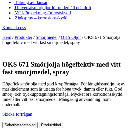
Tätning av flänsar
Universalsmörjoljor för underhåll och drift
VCI-förpackning för rostskydd
Zinkspray – korrosionsskydd
Kontakta oss
Hem
/
Produkter
/
Smörjmedel
/
OKS Oljor
/
OKS 671 Smörjolja
högeffektiv med vitt fast smörjmedel, spray
OKS 671 Smörjolja högeffektiv med vitt
fast smörjmedel, spray
Högeffektsmörjolja med god krypförmåga. För långtidssmörjning av
maskinelement som är utsatta för höga tryck, damm eller fukt. God
smörj- och tryckupptagningsförmåga. Mycket bra korrosionsskydd.
Innehåller vitt fast smörjmedel. Mångsidig användning inom
underhåll.
Skicka förfrågan
Säkerhetsdatablad
Produktblad