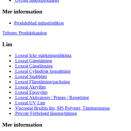
Övriga silikonprodukter
Mer information
Produktblad industrisilikon
Tribotec Produktkatalog
Lim
Loxeal Icke märkningspliktiga
Loxeal Gängtätning
Loxeal Gänglåsning
Loxeal Cylindrisk fastsättning
Loxeal Snabblim
Loxeal Flänstätning/packning
Loxeal Akryllim
Loxeal Epoxylim
Loxeal Aktivatorer / Primer / Rengöring
Loxeal UV Lim
Viscoseal flexibla lim, MS Polymer, Tätningsmassa
Precote Förbelagd låsning/tätning
Mer information