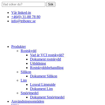
Sök
Vår linked-in
+46(0) 31-88 78 80
info@tribotec.se
Produkter
Rostskydd
Vad är VCI rostskydd?
Dokument rostskydd
Utbildning
Rostskyddsbehandling
Silikon
Dokument Silikon
Lim
Loxeal Limguide
Dokument Lim
Smörjmedel
Dokument Smörjmedel
Användningsområden