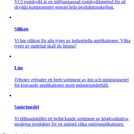
VCI rostskydd är en miljöanpassad rostskyddsmetod för att
skydda komponenter genom hela produktionskedjan.
Silikon
Vi har silikon för alla typer av industriella applikationer. Vilka
typer av material skall du limma?
Lim
Tribotec erbjuder ett brett sortiment av lim och tätningsmedel
för krävande applikationer inom industriunderhåll.
Smörjmedel
Vi tillhandahåller ett heltäckande sortiment av högkvalitativa,
moderna produkter för en mängd olika smörjapplikationer.