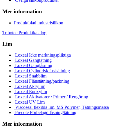
Övriga silikonprodukter
Mer information
Produktblad industrisilikon
Tribotec Produktkatalog
Lim
Loxeal Icke märkningspliktiga
Loxeal Gängtätning
Loxeal Gänglåsning
Loxeal Cylindrisk fastsättning
Loxeal Snabblim
Loxeal Flänstätning/packning
Loxeal Akryllim
Loxeal Epoxylim
Loxeal Aktivatorer / Primer / Rengöring
Loxeal UV Lim
Viscoseal flexibla lim, MS Polymer, Tätningsmassa
Precote Förbelagd låsning/tätning
Mer information