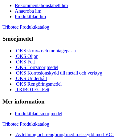
Rekommentationstabell lim
Anaeroba lim
Produktblad lim
Tribotec Produktkatalog
Smörjmedel
OKS skruv- och montagepasta
OKS Oljor
OKS Fett
OKS Torrsmörjmedel
OKS Korrosionskydd till metall och verktyg
OKS Underhåll
OKS Rengöringsmedel
TRIBOTEC Fett
Mer information
Produktblad smörjmedel
Tribotec Produktkatalog
Avfettning och rengöring med rostskydd med VCI