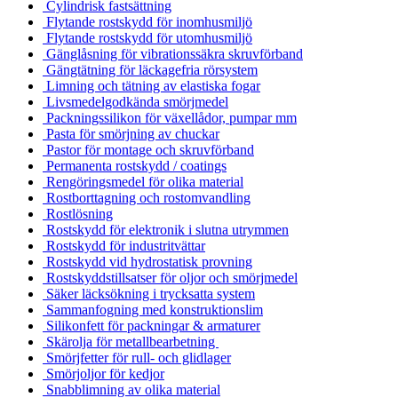
Cylindrisk fastsättning
Flytande rostskydd för inomhusmiljö
Flytande rostskydd för utomhusmiljö
Gänglåsning för vibrationssäkra skruvförband
Gängtätning för läckagefria rörsystem
Limning och tätning av elastiska fogar
Livsmedelgodkända smörjmedel
Packningssilikon för växellådor, pumpar mm
Pasta för smörjning av chuckar
Pastor för montage och skruvförband
Permanenta rostskydd / coatings
Rengöringsmedel för olika material
Rostborttagning och rostomvandling
Rostlösning
Rostskydd för elektronik i slutna utrymmen
Rostskydd för industritvättar
Rostskydd vid hydrostatisk provning
Rostskyddstillsatser för oljor och smörjmedel
Säker läcksökning i trycksatta system
Sammanfogning med konstruktionslim
Silikonfett för packningar & armaturer
Skärolja för metallbearbetning
Smörjfetter för rull- och glidlager
Smörjoljor för kedjor
Snabblimning av olika material