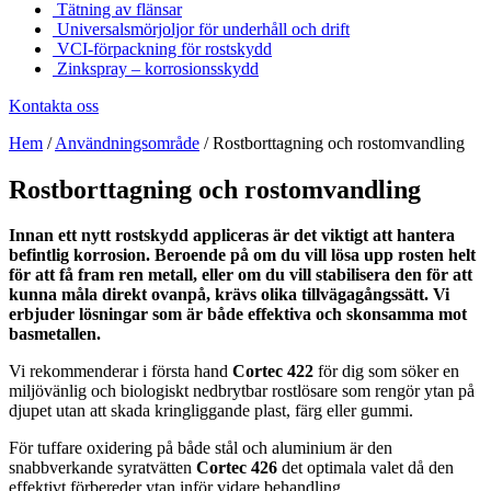
Tätning av flänsar
Universalsmörjoljor för underhåll och drift
VCI-förpackning för rostskydd
Zinkspray – korrosionsskydd
Kontakta oss
Hem
/
Användningsområde
/
Rostborttagning och rostomvandling
Rostborttagning och rostomvandling
Innan ett nytt rostskydd appliceras är det viktigt att hantera
befintlig korrosion. Beroende på om du vill lösa upp rosten helt
för att få fram ren metall, eller om du vill stabilisera den för att
kunna måla direkt ovanpå, krävs olika tillvägagångssätt. Vi
erbjuder lösningar som är både effektiva och skonsamma mot
basmetallen.
Vi rekommenderar i första hand
Cortec 422
för dig som söker en
miljövänlig och biologiskt nedbrytbar rostlösare som rengör ytan på
djupet utan att skada kringliggande plast, färg eller gummi.
För tuffare oxidering på både stål och aluminium är den
snabbverkande syratvätten
Cortec 426
det optimala valet då den
effektivt förbereder ytan inför vidare behandling.