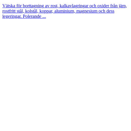
Vätska för borttagning av rost, kalkavlagringar och oxider från järn,
rostfritt stål, kolstål, koppar, aluminium, magnesium och dess
legeringar. Polerande ...