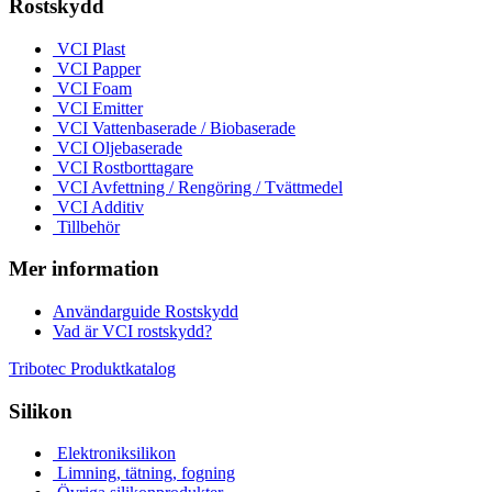
Rostskydd
VCI Plast
VCI Papper
VCI Foam
VCI Emitter
VCI Vattenbaserade / Biobaserade
VCI Oljebaserade
VCI Rostborttagare
VCI Avfettning / Rengöring / Tvättmedel
VCI Additiv
Tillbehör
Mer information
Användarguide Rostskydd
Vad är VCI rostskydd?
Tribotec Produktkatalog
Silikon
Elektroniksilikon
Limning, tätning, fogning