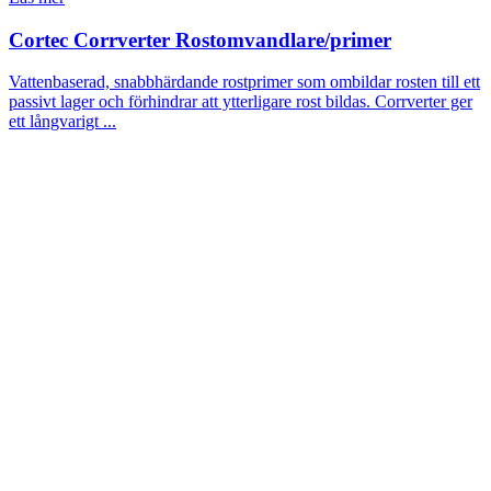
Cortec Corrverter Rostomvandlare/primer
Vattenbaserad, snabbhärdande rostprimer som ombildar rosten till ett
passivt lager och förhindrar att ytterligare rost bildas. Corrverter ger
ett långvarigt ...