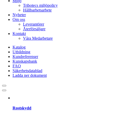
Miljö
Tribotecs miljöpolicy
Hållbarhetsarbete
Nyheter
Om oss
Leverantörer
Återförsäljare
Kontakt
Våra Medarbetare
Katalog
Utbildning
Kundreferenser
Kunskapsbank
FAQ
Säkerhetsdatablad
Ladda ner dokument
Rostskydd