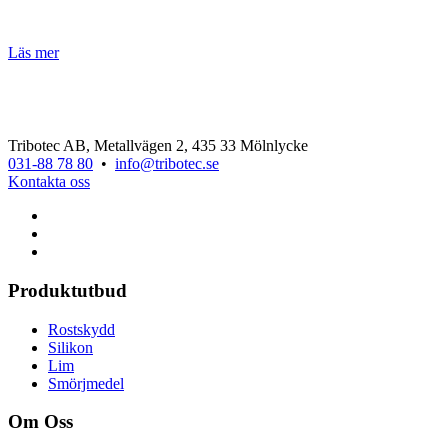
Läs mer
Tribotec AB, Metallvägen 2, 435 33 Mölnlycke
031-88 78 80
•
info@tribotec.se
Kontakta oss
Produktutbud
Rostskydd
Silikon
Lim
Smörjmedel
Om Oss