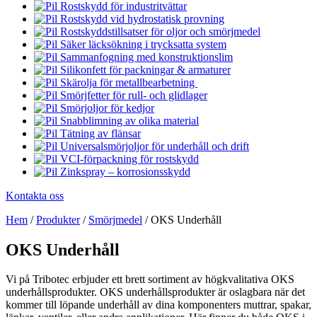
Rostskydd för industritvättar
Rostskydd vid hydrostatisk provning
Rostskyddstillsatser för oljor och smörjmedel
Säker läcksökning i trycksatta system
Sammanfogning med konstruktionslim
Silikonfett för packningar & armaturer
Skärolja för metallbearbetning
Smörjfetter för rull- och glidlager
Smörjoljor för kedjor
Snabblimning av olika material
Tätning av flänsar
Universalsmörjoljor för underhåll och drift
VCI-förpackning för rostskydd
Zinkspray – korrosionsskydd
Kontakta oss
Hem
/
Produkter
/
Smörjmedel
/
OKS Underhåll
OKS Underhåll
Vi på Tribotec erbjuder ett brett sortiment av högkvalitativa OKS
underhållsprodukter. OKS underhållsprodukter är oslagbara när det
kommer till löpande underhåll av dina komponenters muttrar, spakar,