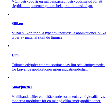
VCI rostskydd är en miljöanpassad rostskyddsmetod för att
skydda komponenter genom hela produktionskedjan.
Silikon
Vi har silikon för alla typer av industriella applikationer. Vilka
typer av material skall du limma?
Lim
Tribotec erbjuder ett brett sortiment av lim och tätningsmedel
för krävande applikationer inom industriunderhåll.
Smörjmedel
Vi tillhandahåller ett heltäckande sortiment av högkvalitativa,
moderna produkter för en mängd olika smörjapplikationer.