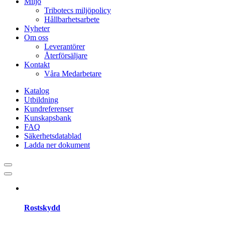
Miljö
Tribotecs miljöpolicy
Hållbarhetsarbete
Nyheter
Om oss
Leverantörer
Återförsäljare
Kontakt
Våra Medarbetare
Katalog
Utbildning
Kundreferenser
Kunskapsbank
FAQ
Säkerhetsdatablad
Ladda ner dokument
Rostskydd