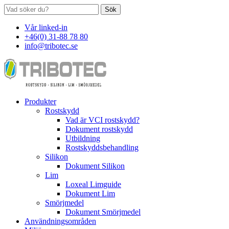
Sök
Vår linked-in
+46(0) 31-88 78 80
info@tribotec.se
Produkter
Rostskydd
Vad är VCI rostskydd?
Dokument rostskydd
Utbildning
Rostskyddsbehandling
Silikon
Dokument Silikon
Lim
Loxeal Limguide
Dokument Lim
Smörjmedel
Dokument Smörjmedel
Användningsområden