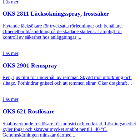
Läs mer
OKS 2811 Läcksökningsspray, frostsäker
Flytande läcksökare för trycksatta rörledningar och behållare.
Omedelbar blåsbildning på de skadade ställena. Lämpligt för
kontroll av säkerhet hos anläggningar ...
Läs mer
OKS 2901 Remspray
Ren, ljus film för underhåll av remmar. Skydd mot uttorkning och
slitage. Förhindrar gnissel och att remmen slirar. Ökar dragkraft ...
Läs mer
OKS 621 Rostlösare
Snabbverkande rostlösare för industri och verkstad. Lösningsmedlet
kyler fogar och skruvar mycket snabbt ner till -40 °C.
Genomskärningen minskar därmed ...