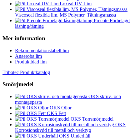
Loxeal UV Lim
Viscoseal flexibla lim, MS Polymer, Tätningsmassa
Precote Förbelagd
låsning/tätning
Mer information
Rekommentationstabell lim
Anaeroba lim
Produktblad lim
Tribotec Produktkatalog
Smörjmedel
OKS skruv- och
montagepasta
OKS Oljor
OKS Fett
OKS Torrsmörjmedel
OKS
Korrosionskydd till metall och verktyg
OKS Underhåll