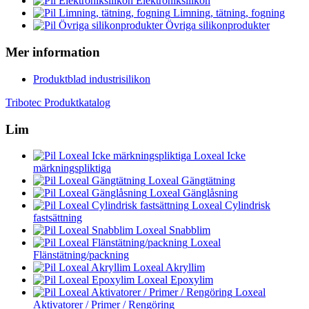
Elektroniksilikon
Limning, tätning, fogning
Övriga silikonprodukter
Mer information
Produktblad industrisilikon
Tribotec Produktkatalog
Lim
Loxeal Icke
märkningspliktiga
Loxeal Gängtätning
Loxeal Gänglåsning
Loxeal Cylindrisk
fastsättning
Loxeal Snabblim
Loxeal
Flänstätning/packning
Loxeal Akryllim
Loxeal Epoxylim
Loxeal
Aktivatorer / Primer / Rengöring