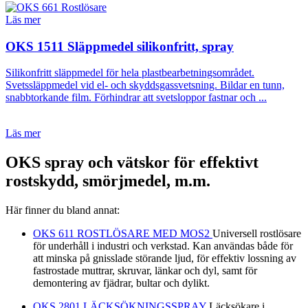
Läs mer
OKS 1511 Släppmedel silikonfritt, spray
Silikonfritt släppmedel för hela plastbearbetningsområdet.
Svetssläppmedel vid el- och skyddsgassvetsning. Bildar en tunn,
snabbtorkande film. Förhindrar att svetsloppor fastnar och ...
Läs mer
OKS spray och vätskor för effektivt
rostskydd, smörjmedel, m.m.
Här finner du bland annat:
OKS 611 ROSTLÖSARE MED MOS2
Universell rostlösare
för underhåll i industri och verkstad. Kan användas både för
att minska på gnisslade störande ljud, för effektiv lossning av
fastrostade muttrar, skruvar, länkar och dyl, samt för
demontering av fjädrar, bultar och dylikt.
OKS 2801 LÄCKSÖKNINGSSPRAY
Läcksökare i