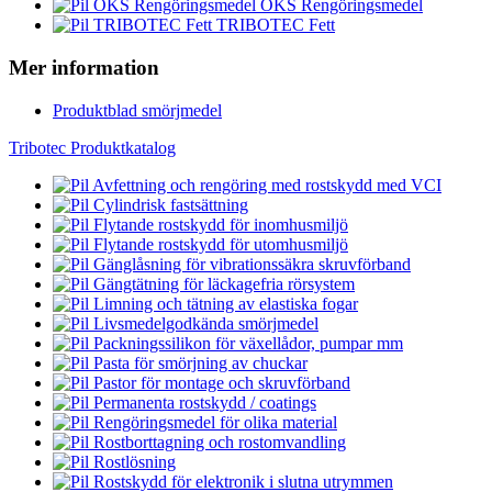
OKS Rengöringsmedel
TRIBOTEC Fett
Mer information
Produktblad smörjmedel
Tribotec Produktkatalog
Avfettning och rengöring med rostskydd med VCI
Cylindrisk fastsättning
Flytande rostskydd för inomhusmiljö
Flytande rostskydd för utomhusmiljö
Gänglåsning för vibrationssäkra skruvförband
Gängtätning för läckagefria rörsystem
Limning och tätning av elastiska fogar
Livsmedelgodkända smörjmedel
Packningssilikon för växellådor, pumpar mm
Pasta för smörjning av chuckar
Pastor för montage och skruvförband
Permanenta rostskydd / coatings
Rengöringsmedel för olika material
Rostborttagning och rostomvandling
Rostlösning
Rostskydd för elektronik i slutna utrymmen