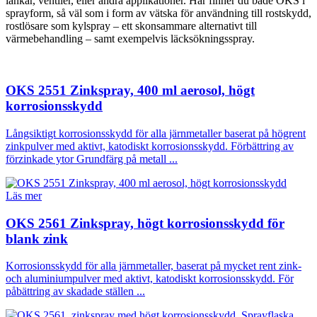
länkar, ventiler, eller andra applikationer. Här finner du både OKS i
sprayform, så väl som i form av vätska för användning till rostskydd,
rostlösare som kylspray – ett skonsammare alternativt till
värmebehandling – samt exempelvis läcksökningsspray.
OKS 2551 Zinkspray, 400 ml aerosol, högt
korrosionsskydd
Långsiktigt korrosionsskydd för alla järnmetaller baserat på högrent
zinkpulver med aktivt, katodiskt korrosionsskydd. Förbättring av
förzinkade ytor Grundfärg på metall ...
Läs mer
OKS 2561 Zinkspray, högt korrosionsskydd för
blank zink
Korrosionsskydd för alla järnmetaller, baserat på mycket rent zink-
och aluminiumpulver med aktivt, katodiskt korrosionsskydd. För
påbättring av skadade ställen ...