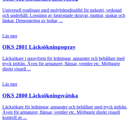
Universell rostlösare med molybdendisulfid för industri, verkstad
och underhåll. Lossning av fastrostade skruvar, muttrar, spakar och
länkar. Demontering av bultar, ...
Läs mer
OKS 2801 Läcksökningsspray
Läcksökare i sprayform för ledningar, apparater och behållare med
tryck inifrån. Även för armaturer, flänsar, ventiler etc. Möjliggör
direkt visuell ...
Läs mer
OKS 2800 Läcksökningsvätska
Läcksökare för ledningar, apparater och behållare med tryck inifrån.
Även för armaturer, flänsar, ventiler etc. Möjliggör direkt visuell
kontroll av ...