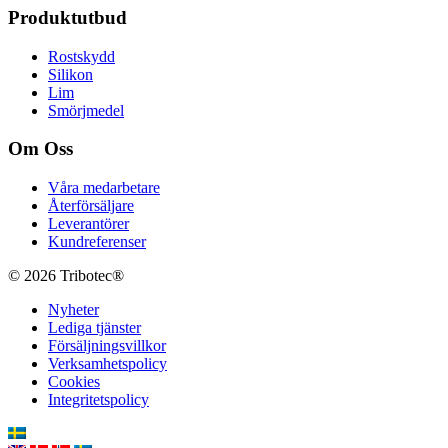
Produktutbud
Rostskydd
Silikon
Lim
Smörjmedel
Om Oss
Våra medarbetare
Återförsäljare
Leverantörer
Kundreferenser
© 2026 Tribotec®
Nyheter
Lediga tjänster
Försäljningsvillkor
Verksamhetspolicy
Cookies
Integritetspolicy