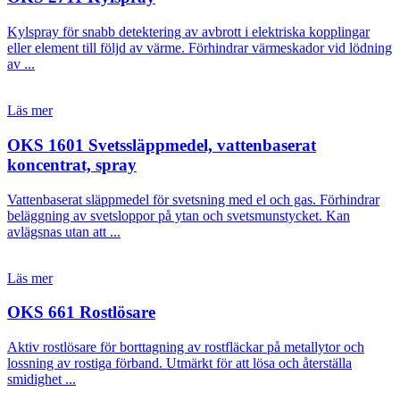
Kylspray för snabb detektering av avbrott i elektriska kopplingar
eller element till följd av värme. Förhindrar värmeskador vid lödning
av ...
Läs mer
OKS 1601 Svetssläppmedel, vattenbaserat
koncentrat, spray
Vattenbaserat släppmedel för svetsning med el och gas. Förhindrar
beläggning av svetsloppor på ytan och svetsmunstycket. Kan
avlägsnas utan att ...
Läs mer
OKS 661 Rostlösare
Aktiv rostlösare för borttagning av rostfläckar på metallytor och
lossning av rostiga förband. Utmärkt för att lösa och återställa
smidighet ...