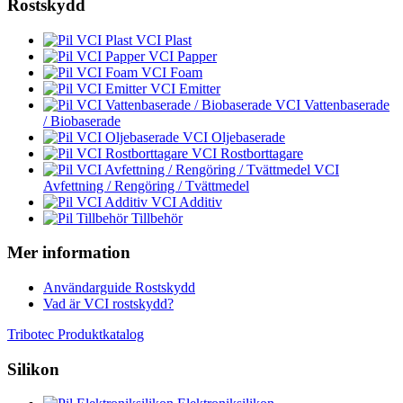
Rostskydd
VCI Plast
VCI Papper
VCI Foam
VCI Emitter
VCI Vattenbaserade
/ Biobaserade
VCI Oljebaserade
VCI Rostborttagare
VCI
Avfettning / Rengöring / Tvättmedel
VCI Additiv
Tillbehör
Mer information
Användarguide Rostskydd
Vad är VCI rostskydd?
Tribotec Produktkatalog
Silikon