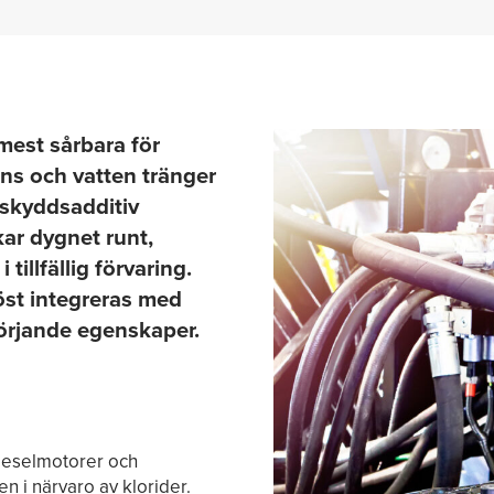
mest sårbara för
dens och vatten tränger
tskyddsadditiv
kar dygnet runt,
 tillfällig förvaring.
löst integreras med
mörjande egenskaper.
dieselmotorer och
n i närvaro av klorider.