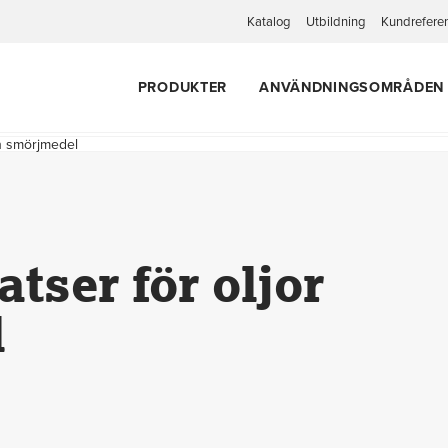
Katalog
Utbildning
Kundrefere
PRODUKTER
ANVÄNDNINGSOMRÅDEN
ch smörjmedel
tser för oljor
l