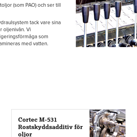
ljor (som PAO) och ser till
hydraulsystem tack vare sina
 oljenivån. Vi
ulgeringsförmåga som
ntamineras med vatten.
Cortec M-531
Rostskyddsadditiv för
oljor