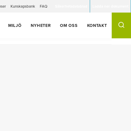
nser
Kunskapsbank
FAQ
Säkerhetsdatablad
Ladda ner dokument
MILJÖ
NYHETER
OM OSS
KONTAKT