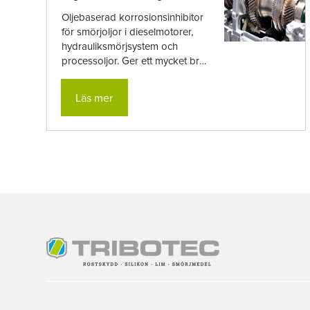
Oljebaserad korrosionsinhibitor
för smörjoljor i dieselmotorer,
hydrauliksmörjsystem och
processoljor. Ger ett mycket bra
skydd mot korrosion både
under drift och ...
Läs mer