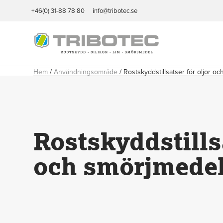
+46(0) 31-88 78 80
info@tribotec.se
Hem
/
Användningsområde
/
Rostskyddstillsatser för oljor o
Rostskyddstillsa
och smörjmede