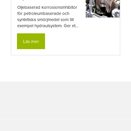
Oljebaserad korrosionsinhibitor
för petroleumbaserade och
syntetiska smörjmedel som till
exempel hydraulsystem. Ger ett
mycket bra skydd mot korrosion
med hjälp ...
Läs mer