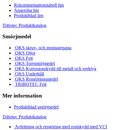
Rekommentationstabell lim
Anaeroba lim
Produktblad lim
Tribotec Produktkatalog
Smörjmedel
OKS skruv- och montagepasta
OKS Oljor
OKS Fett
OKS Torrsmörjmedel
OKS Korrosionskydd till metall och verktyg
OKS Underhåll
OKS Rengöringsmedel
TRIBOTEC Fett
Mer information
Produktblad smörjmedel
Tribotec Produktkatalog
Avfettning och rengöring med rostskydd med VCI