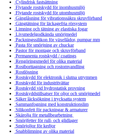
Cylindrisk fastsättning
Flytande rostskydd för inomhusmiljö
Flytande rostskydd för utomhusmiljö
Gänglåsning för vibrationssäkra skruvförband
Gängtätning för läckagefria rörsystem
Limning och tätning av elastiska fogar
Livsmedelgodkända smörjmedel
Packningssilikon för växellådor, pumpar mm
Pasta för smörjning av chuckar
Pastor för montage och skruvförband
Permanenta rostskydd / coatings
Rengöringsmedel för olika material
Rostborttagning och rostomvandling
Rostlösning
Rostskydd för elektronik i slutna utrymmen
Rostskydd för industritvättar
Rostskydd vid hydrostatisk provning
Rostskyddstillsatser för oljor och smörjmedel
Säker läcksökning i trycksatta system
Sammanfogning med konstruktionslim
Silikonfett för packningar & armaturer
Skärolja för metallbearbetning
Smörjfetter för rull- och glidlager
Smörjoljor för kedjor
Snabblimning av olika material