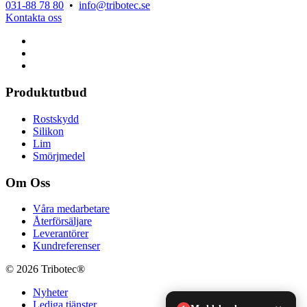
031-88 78 80
•
info@tribotec.se
Kontakta oss
Produktutbud
Rostskydd
Silikon
Lim
Smörjmedel
Om Oss
Våra medarbetare
Återförsäljare
Leverantörer
Kundreferenser
© 2026 Tribotec®
Nyheter
Lediga tjänster