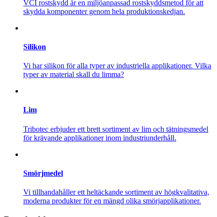
VCI rostskydd är en miljöanpassad rostskyddsmetod för att
skydda komponenter genom hela produktionskedjan.
Silikon
Vi har silikon för alla typer av industriella applikationer. Vilka
typer av material skall du limma?
Lim
Tribotec erbjuder ett brett sortiment av lim och tätningsmedel
för krävande applikationer inom industriunderhåll.
Smörjmedel
Vi tillhandahåller ett heltäckande sortiment av högkvalitativa,
moderna produkter för en mängd olika smörjapplikationer.