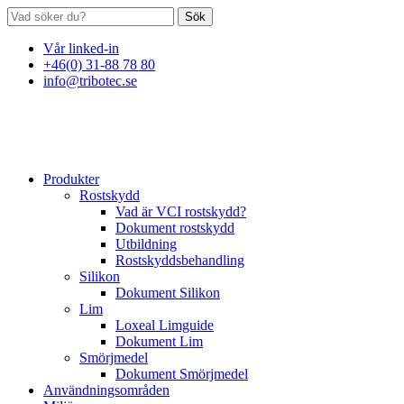
Sök
Vår linked-in
+46(0) 31-88 78 80
info@tribotec.se
Produkter
Rostskydd
Vad är VCI rostskydd?
Dokument rostskydd
Utbildning
Rostskyddsbehandling
Silikon
Dokument Silikon
Lim
Loxeal Limguide
Dokument Lim
Smörjmedel
Dokument Smörjmedel
Användningsområden