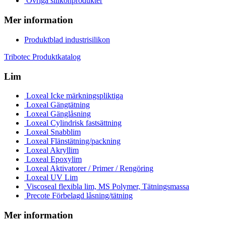
Övriga silikonprodukter
Mer information
Produktblad industrisilikon
Tribotec Produktkatalog
Lim
Loxeal Icke märkningspliktiga
Loxeal Gängtätning
Loxeal Gänglåsning
Loxeal Cylindrisk fastsättning
Loxeal Snabblim
Loxeal Flänstätning/packning
Loxeal Akryllim
Loxeal Epoxylim
Loxeal Aktivatorer / Primer / Rengöring
Loxeal UV Lim
Viscoseal flexibla lim, MS Polymer, Tätningsmassa
Precote Förbelagd låsning/tätning
Mer information