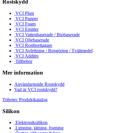
Rostskydd
VCI Plast
VCI Papper
VCI Foam
VCI Emitter
VCI Vattenbaserade / Biobaserade
VCI Oljebaserade
VCI Rostborttagare
VCI Avfettning / Rengöring / Tvättmedel
VCI Additiv
Tillbehör
Mer information
Användarguide Rostskydd
Vad är VCI rostskydd?
Tribotec Produktkatalog
Silikon
Elektroniksilikon
Limning, tätning, fogning