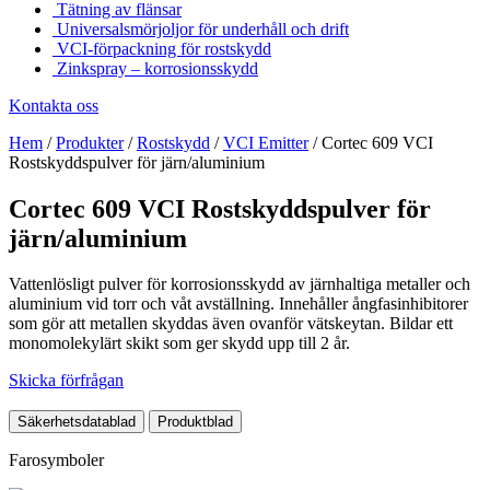
Tätning av flänsar
Universalsmörjoljor för underhåll och drift
VCI-förpackning för rostskydd
Zinkspray – korrosionsskydd
Kontakta oss
Hem
/
Produkter
/
Rostskydd
/
VCI Emitter
/
Cortec 609 VCI
Rostskyddspulver för järn/aluminium
Cortec 609 VCI Rostskyddspulver för
järn/aluminium
Vattenlösligt pulver för korrosionsskydd av järnhaltiga metaller och
aluminium vid torr och våt avställning. Innehåller ångfasinhibitorer
som gör att metallen skyddas även ovanför vätskeytan. Bildar ett
monomolekylärt skikt som ger skydd upp till 2 år.
Skicka förfrågan
Säkerhetsdatablad
Produktblad
Farosymboler