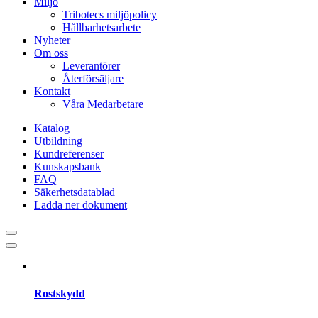
Miljö
Tribotecs miljöpolicy
Hållbarhetsarbete
Nyheter
Om oss
Leverantörer
Återförsäljare
Kontakt
Våra Medarbetare
Katalog
Utbildning
Kundreferenser
Kunskapsbank
FAQ
Säkerhetsdatablad
Ladda ner dokument
Rostskydd