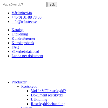
Sök
Vår linked-in
+46(0) 31-88 78 80
info@tribotec.se
Katalog
Utbildning
Kundreferenser
Kunskapsbank
FAQ
Säkerhetsdatablad
Ladda ner dokument
Produkter
Rostskydd
Vad är VCI rostskydd?
Dokument rostskydd
Utbildning
Rostskyddsbehandling