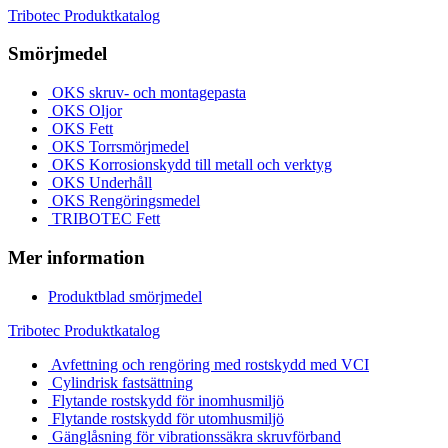
Tribotec Produktkatalog
Smörjmedel
OKS skruv- och montagepasta
OKS Oljor
OKS Fett
OKS Torrsmörjmedel
OKS Korrosionskydd till metall och verktyg
OKS Underhåll
OKS Rengöringsmedel
TRIBOTEC Fett
Mer information
Produktblad smörjmedel
Tribotec Produktkatalog
Avfettning och rengöring med rostskydd med VCI
Cylindrisk fastsättning
Flytande rostskydd för inomhusmiljö
Flytande rostskydd för utomhusmiljö
Gänglåsning för vibrationssäkra skruvförband