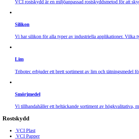
VCI rostskydd är en miljöanpassad rostskyddsmetod för att s
Silikon
Vi har silikon för alla typer av industriella applikationer. Vilka
Lim
Tribotec erbjuder ett brett sortiment av lim och tätningsmedel f
Smörjmedel
Vi tillhandahåller ett heltäckande sortiment av högkvalitativa,
Rostskydd
VCI Plast
VCI Papper