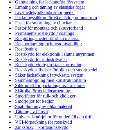
Gängtätning för läckagefria rörsystem
Limning och tätning av elastiska fogar
Livsmedelgodkända smörjmedel
Packningssilikon för växellådor, pumpar mm
Pasta för smörjning av chuckar
Pastor för montage och skruvförband
Permanenta rostskydd / coatings
Rengöringsmedel för olika material
Rostborttagning och rostomvandling
Rostlösning
Rostskydd för elektronik i slutna utrymmen
Rostskydd för industritvättar
Rostskydd vid hydrostatisk provning
Rostskyddstillsatser för oljor och smörjmedel
Säker läcksökning i trycksatta system
Sammanfogning med konstruktionslim
Silikonfett för packningar & armaturer
Skärolja för metallbearbetning
Smörjfetter för rull- och glidlager
Smörjoljor för kedjor
Snabblimning av olika material
Tätning av flänsar
Universalsmörjoljor för underhåll och drift
VCI-förpackning för rostskydd
Zinkspray – korrosionsskydd