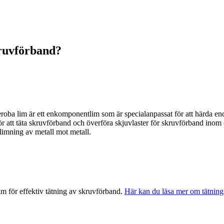
kruvförband?
oba lim är ett enkomponentlim som är specialanpassat för att härda endas
r att täta skruvförband och överföra skjuvlaster för skruvförband inom
 limning av metall mot metall.
im för effektiv tätning av skruvförband.
Här kan du läsa mer om tätning