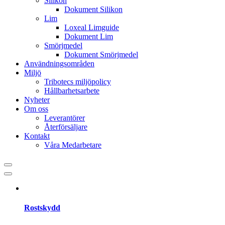
Silikon
Dokument Silikon
Lim
Loxeal Limguide
Dokument Lim
Smörjmedel
Dokument Smörjmedel
Användningsområden
Miljö
Tribotecs miljöpolicy
Hållbarhetsarbete
Nyheter
Om oss
Leverantörer
Återförsäljare
Kontakt
Våra Medarbetare
Rostskydd