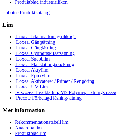
Produktblad industrisilikon
Tribotec Produktkatalog
Lim
Loxeal Icke märkningspliktiga
Loxeal Gängtätning
Loxeal Gänglåsning
Loxeal Cylindrisk fastsättning
Loxeal Snabblim
Loxeal Flänstätning/packning
Loxeal Akryllim
Loxeal Epoxylim
Loxeal Aktivatorer / Primer / Rengöring
Loxeal UV Lim
Viscoseal flexibla lim, MS Polymer, Tätningsmassa
Precote Förbelagd låsning/tätning
Mer information
Rekommentationstabell lim
Anaeroba lim
Produktblad lim