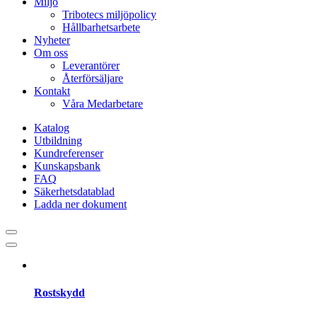
Miljö
Tribotecs miljöpolicy
Hållbarhetsarbete
Nyheter
Om oss
Leverantörer
Återförsäljare
Kontakt
Våra Medarbetare
Katalog
Utbildning
Kundreferenser
Kunskapsbank
FAQ
Säkerhetsdatablad
Ladda ner dokument
Rostskydd