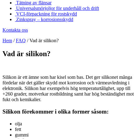
Tätning av flänsar
Universalsmörjoljor för underhåll och drift
VCI-förpackning för rostskydd
Zinkspray – korrosionsskydd
Kontakta oss
Hem
/
FAQ
/
Vad är silikon?
Vad är silikon?
Silikon är ett ämne som har kisel som bas. Det ger silikonet många
fördelar när det gäller skydd mot korrosion och värmeavledning i
elektronik. Silikon har exempelvis hög temperaturtålighet, upp till
+260 grader, motverkar rostbildning samt har hög beständighet mot
fukt och kemikalier.
Silikon förekommer i olika former såsom:
olja
fett
gummi