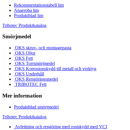
Rekommentationstabell lim
Anaeroba lim
Produktblad lim
Tribotec Produktkatalog
Smörjmedel
OKS skruv- och montagepasta
OKS Oljor
OKS Fett
OKS Torrsmörjmedel
OKS Korrosionskydd till metall och verktyg
OKS Underhåll
OKS Rengöringsmedel
TRIBOTEC Fett
Mer information
Produktblad smörjmedel
Tribotec Produktkatalog
Avfettning och rengöring med rostskydd med VCI