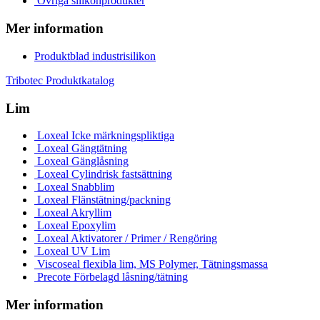
Övriga silikonprodukter
Mer information
Produktblad industrisilikon
Tribotec Produktkatalog
Lim
Loxeal Icke märkningspliktiga
Loxeal Gängtätning
Loxeal Gänglåsning
Loxeal Cylindrisk fastsättning
Loxeal Snabblim
Loxeal Flänstätning/packning
Loxeal Akryllim
Loxeal Epoxylim
Loxeal Aktivatorer / Primer / Rengöring
Loxeal UV Lim
Viscoseal flexibla lim, MS Polymer, Tätningsmassa
Precote Förbelagd låsning/tätning
Mer information