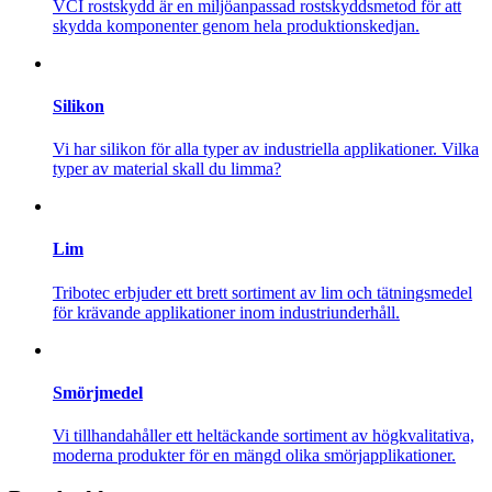
VCI rostskydd är en miljöanpassad rostskyddsmetod för att
skydda komponenter genom hela produktionskedjan.
Silikon
Vi har silikon för alla typer av industriella applikationer. Vilka
typer av material skall du limma?
Lim
Tribotec erbjuder ett brett sortiment av lim och tätningsmedel
för krävande applikationer inom industriunderhåll.
Smörjmedel
Vi tillhandahåller ett heltäckande sortiment av högkvalitativa,
moderna produkter för en mängd olika smörjapplikationer.