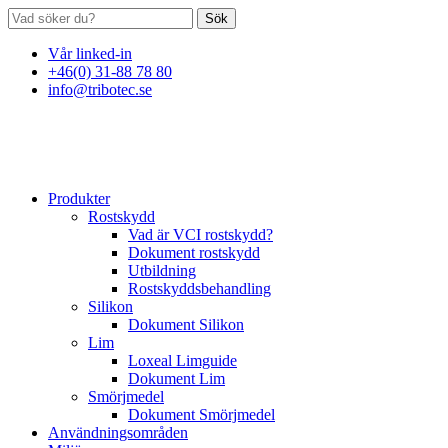
Sök
Vår linked-in
+46(0) 31-88 78 80
info@tribotec.se
Produkter
Rostskydd
Vad är VCI rostskydd?
Dokument rostskydd
Utbildning
Rostskyddsbehandling
Silikon
Dokument Silikon
Lim
Loxeal Limguide
Dokument Lim
Smörjmedel
Dokument Smörjmedel
Användningsområden