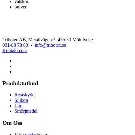
vätskor
pulver
Tribotec AB, Metallvägen 2, 435 33 Mölnlycke
031-88 78 80
•
info@tribotec.se
Kontakta oss
Produktutbud
Rostskydd
Silikon
Lim
Smörjmedel
Om Oss
Våra medarbetare