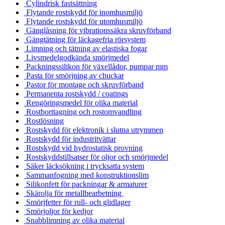
Cylindrisk fastsättning
Flytande rostskydd för inomhusmiljö
Flytande rostskydd för utomhusmiljö
Gänglåsning för vibrationssäkra skruvförband
Gängtätning för läckagefria rörsystem
Limning och tätning av elastiska fogar
Livsmedelgodkända smörjmedel
Packningssilikon för växellådor, pumpar mm
Pasta för smörjning av chuckar
Pastor för montage och skruvförband
Permanenta rostskydd / coatings
Rengöringsmedel för olika material
Rostborttagning och rostomvandling
Rostlösning
Rostskydd för elektronik i slutna utrymmen
Rostskydd för industritvättar
Rostskydd vid hydrostatisk provning
Rostskyddstillsatser för oljor och smörjmedel
Säker läcksökning i trycksatta system
Sammanfogning med konstruktionslim
Silikonfett för packningar & armaturer
Skärolja för metallbearbetning
Smörjfetter för rull- och glidlager
Smörjoljor för kedjor
Snabblimning av olika material