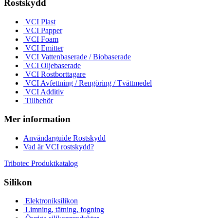
Rostskydd
VCI Plast
VCI Papper
VCI Foam
VCI Emitter
VCI Vattenbaserade / Biobaserade
VCI Oljebaserade
VCI Rostborttagare
VCI Avfettning / Rengöring / Tvättmedel
VCI Additiv
Tillbehör
Mer information
Användarguide Rostskydd
Vad är VCI rostskydd?
Tribotec Produktkatalog
Silikon
Elektroniksilikon
Limning, tätning, fogning