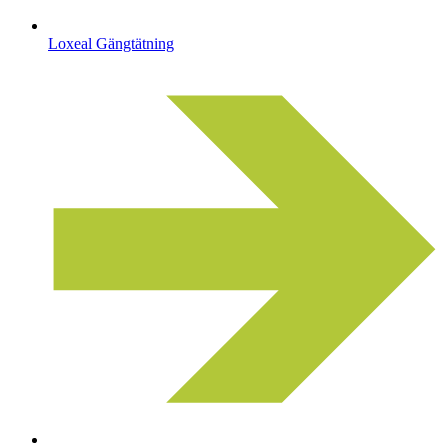
Loxeal Gängtätning