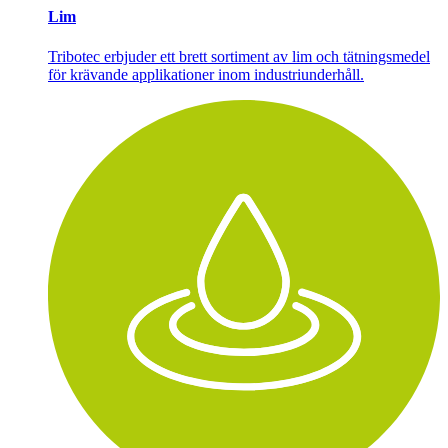
Lim
Tribotec erbjuder ett brett sortiment av lim och tätningsmedel
för krävande applikationer inom industriunderhåll.