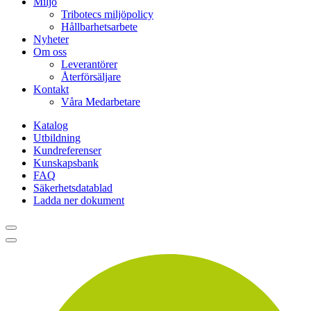
Miljö
Tribotecs miljöpolicy
Hållbarhetsarbete
Nyheter
Om oss
Leverantörer
Återförsäljare
Kontakt
Våra Medarbetare
Katalog
Utbildning
Kundreferenser
Kunskapsbank
FAQ
Säkerhetsdatablad
Ladda ner dokument