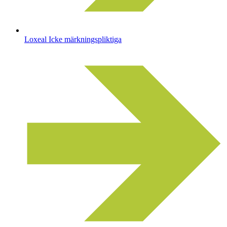
Loxeal Icke märkningspliktiga