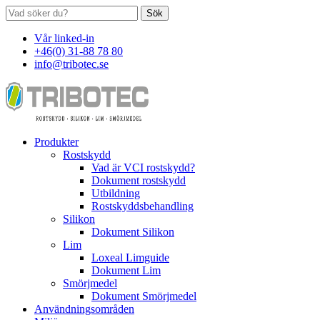
Sök
Vår linked-in
+46(0) 31-88 78 80
info@tribotec.se
Produkter
Rostskydd
Vad är VCI rostskydd?
Dokument rostskydd
Utbildning
Rostskyddsbehandling
Silikon
Dokument Silikon
Lim
Loxeal Limguide
Dokument Lim
Smörjmedel
Dokument Smörjmedel
Användningsområden