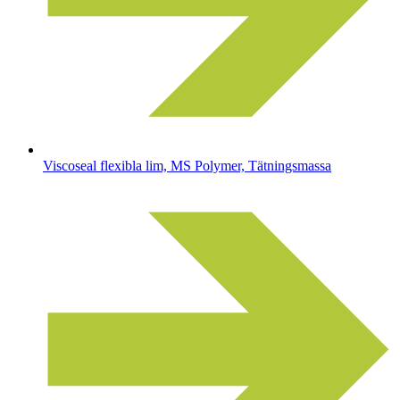
Viscoseal flexibla lim, MS Polymer, Tätningsmassa