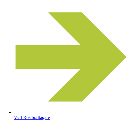
VCI Rostborttagare