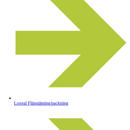
Loxeal Flänstätning/packning