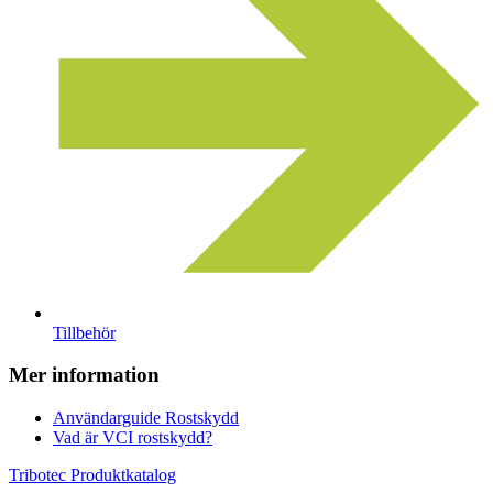
Tillbehör
Mer information
Användarguide Rostskydd
Vad är VCI rostskydd?
Tribotec Produktkatalog