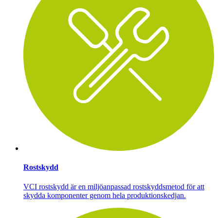
Rostskydd
VCI rostskydd är en miljöanpassad rostskyddsmetod för att
skydda komponenter genom hela produktionskedjan.