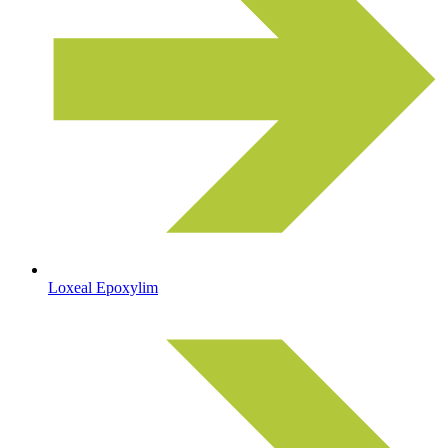
Loxeal Epoxylim