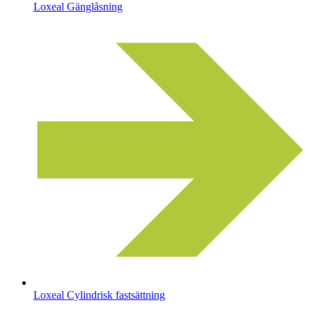
Loxeal Gänglåsning
Loxeal Cylindrisk fastsättning