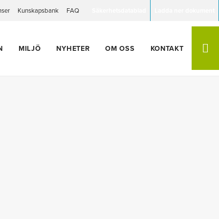
nser
Kunskapsbank
FAQ
Säkerhetsdatablad
Ladda ner dokument
N
MILJÖ
NYHETER
OM OSS
KONTAKT