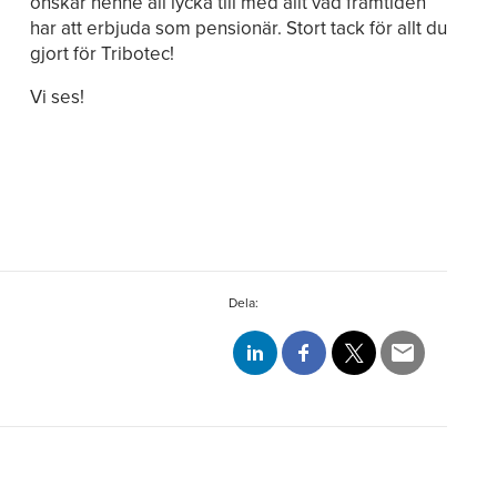
önskar henne all lycka till med allt vad framtiden
har att erbjuda som pensionär. Stort tack för allt du
gjort för Tribotec!
Vi ses!
Dela: