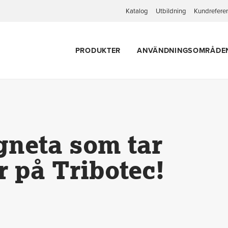
Katalog
Utbildning
Kundrefere
PRODUKTER
ANVÄNDNINGSOMRÅDE
efter 26 år på Tribotec!
Agneta som tar
år på Tribotec!