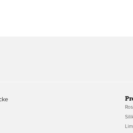
Pr
cke
Ros
Sil
Lim