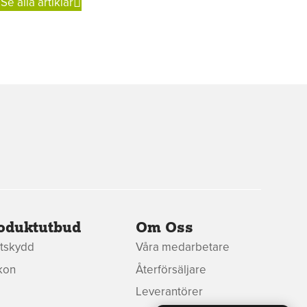
Se alla artiklar
oduktutbud
Om Oss
tskydd
Våra medarbetare
ikon
Återförsäljare
Leverantörer