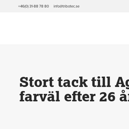
+46(0) 31-88 78 80
info@tribotec.se
Hem
/
Nyheter
/
Allmänt
/
Stort tack till Agneta som tar farväl 
Stort tack till 
farväl efter 26 