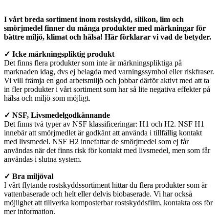
I vårt breda sortiment inom rostskydd, silikon, lim och
smörjmedel finner du många produkter med märkningar för
bättre miljö, klimat och hälsa! Här förklarar vi vad de betyder.
✓ Icke märkningspliktig produkt
Det finns flera produkter som inte är märkningspliktiga på
marknaden idag, dvs ej belagda med varningssymbol eller riskfraser.
Vi vill främja en god arbetsmiljö och jobbar därför aktivt med att ta
in fler produkter i vårt sortiment som har så lite negativa effekter på
hälsa och miljö som möjligt.
✓ NSF, Livsmedelgodkännande
Det finns två typer av NSF klassificeringar: H1 och H2. NSF H1
innebär att smörjmedlet är godkänt att använda i tillfällig kontakt
med livsmedel. NSF H2 innefattar de smörjmedel som ej får
användas när det finns risk för kontakt med livsmedel, men som får
användas i slutna system.
✓ Bra miljöval
I vårt flytande rostskyddssortiment hittar du flera produkter som är
vattenbaserade och helt eller delvis biobaserade. Vi har också
möjlighet att tillverka komposterbar rostskyddsfilm, kontakta oss för
mer information.