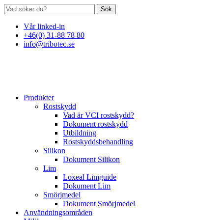
Sök
Vår linked-in
+46(0) 31-88 78 80
info@tribotec.se
Produkter
Rostskydd
Vad är VCI rostskydd?
Dokument rostskydd
Utbildning
Rostskyddsbehandling
Silikon
Dokument Silikon
Lim
Loxeal Limguide
Dokument Lim
Smörjmedel
Dokument Smörjmedel
Användningsområden