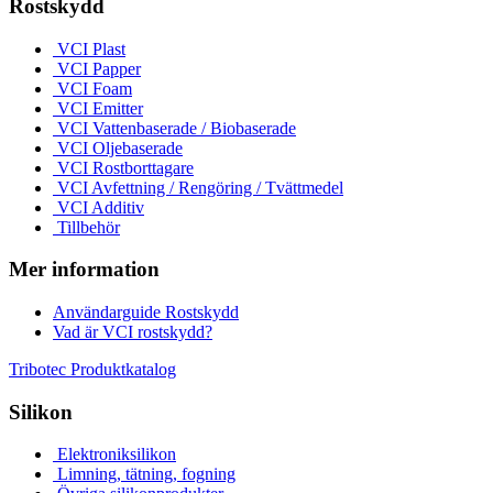
Rostskydd
VCI Plast
VCI Papper
VCI Foam
VCI Emitter
VCI Vattenbaserade / Biobaserade
VCI Oljebaserade
VCI Rostborttagare
VCI Avfettning / Rengöring / Tvättmedel
VCI Additiv
Tillbehör
Mer information
Användarguide Rostskydd
Vad är VCI rostskydd?
Tribotec Produktkatalog
Silikon
Elektroniksilikon
Limning, tätning, fogning