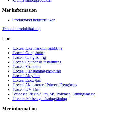
Övriga silikonprodukter
Mer information
Produktblad industrisilikon
Tribotec Produktkatalog
Lim
Loxeal Icke märkningspliktiga
Loxeal Gängtätning
Loxeal Gänglåsning
Loxeal Cylindrisk fastsättning
Loxeal Snabblim
Loxeal Flänstätning/packning
Loxeal Akryllim
Loxeal Epoxylim
Loxeal Aktivatorer / Primer / Rengöring
Loxeal UV Lim
Viscoseal flexibla lim, MS Polymer, Tätningsmassa
Precote Förbelagd låsning/tätning
Mer information