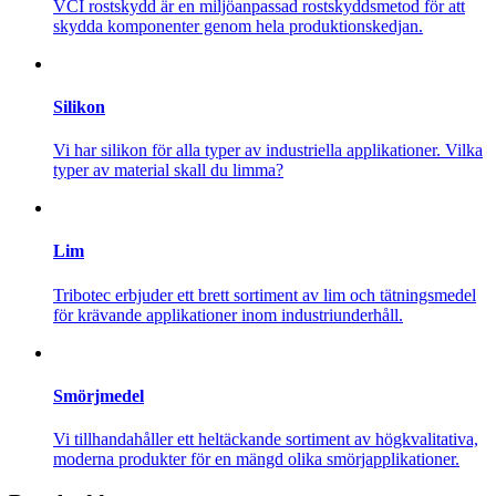
VCI rostskydd är en miljöanpassad rostskyddsmetod för att
skydda komponenter genom hela produktionskedjan.
Silikon
Vi har silikon för alla typer av industriella applikationer. Vilka
typer av material skall du limma?
Lim
Tribotec erbjuder ett brett sortiment av lim och tätningsmedel
för krävande applikationer inom industriunderhåll.
Smörjmedel
Vi tillhandahåller ett heltäckande sortiment av högkvalitativa,
moderna produkter för en mängd olika smörjapplikationer.