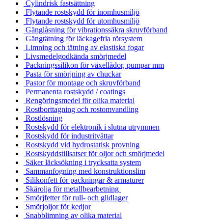
Cylindrisk fastsättning
Flytande rostskydd för inomhusmiljö
Flytande rostskydd för utomhusmiljö
Gänglåsning för vibrationssäkra skruvförband
Gängtätning för läckagefria rörsystem
Limning och tätning av elastiska fogar
Livsmedelgodkända smörjmedel
Packningssilikon för växellådor, pumpar mm
Pasta för smörjning av chuckar
Pastor för montage och skruvförband
Permanenta rostskydd / coatings
Rengöringsmedel för olika material
Rostborttagning och rostomvandling
Rostlösning
Rostskydd för elektronik i slutna utrymmen
Rostskydd för industritvättar
Rostskydd vid hydrostatisk provning
Rostskyddstillsatser för oljor och smörjmedel
Säker läcksökning i trycksatta system
Sammanfogning med konstruktionslim
Silikonfett för packningar & armaturer
Skärolja för metallbearbetning
Smörjfetter för rull- och glidlager
Smörjoljor för kedjor
Snabblimning av olika material