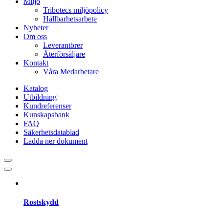
Miljö
Tribotecs miljöpolicy
Hållbarhetsarbete
Nyheter
Om oss
Leverantörer
Återförsäljare
Kontakt
Våra Medarbetare
Katalog
Utbildning
Kundreferenser
Kunskapsbank
FAQ
Säkerhetsdatablad
Ladda ner dokument
Rostskydd