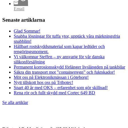
Email
Senaste artiklarna
Glad Sommar!
Snabba lösningar för tuffa ytor, upptäck våra märkningsfria
snabblim!
Hållbart rostskyddsmaterial som kapar ledtider och
rengöringsmoment.
Vi välkomnar Steffen – ny ansvarig för vår danska
silikonförsäljning
Permanent korrosionsskydd förlänger livslängden på tankbilar
Säkra din transport mot ”containerregn” och fuktskador!
Möt oss på Elektronikmässan i Göteborg!
Nytt tillskott hos oss på Tribotec!
Snart 40 år med OKS – erfarenhet som gör skillnad!
Rena rör och fullt skydd med Cortec 649 BD
Se alla artiklar