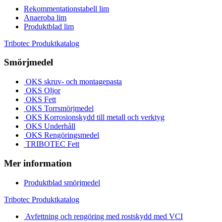
Rekommentationstabell lim
Anaeroba lim
Produktblad lim
Tribotec Produktkatalog
Smörjmedel
OKS skruv- och montagepasta
OKS Oljor
OKS Fett
OKS Torrsmörjmedel
OKS Korrosionskydd till metall och verktyg
OKS Underhåll
OKS Rengöringsmedel
TRIBOTEC Fett
Mer information
Produktblad smörjmedel
Tribotec Produktkatalog
Avfettning och rengöring med rostskydd med VCI