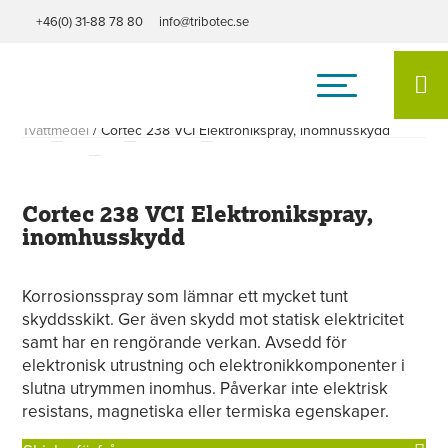
+46(0) 31-88 78 80
info@tribotec.se
Hem
/
Produkter
/
Rostskydd
/
VCI Avfettning / Rengöring /
Tvättmedel
/
Cortec 238 VCI Elektronikspray, inomhusskydd
Cortec 238 VCI Elektronikspray,
inomhusskydd
Korrosionsspray som lämnar ett mycket tunt
skyddsskikt. Ger även skydd mot statisk elektricitet
samt har en rengörande verkan. Avsedd för
elektronisk utrustning och elektronikkomponenter i
slutna utrymmen inomhus. Påverkar inte elektrisk
resistans, magnetiska eller termiska egenskaper.