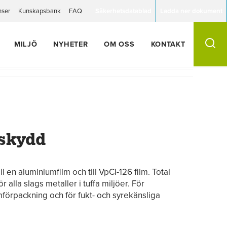
nser
Kunskapsbank
FAQ
Säkerhetsdatablad
Ladda ner dokument
MILJÖ
NYHETER
OM OSS
KONTAKT
rskydd
l en aluminiumfilm och till VpCI-126 film. Total
 alla slags metaller i tuffa miljöer. För
mförpackning och för fukt- och syrekänsliga