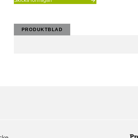
Skicka förfrågan
PRODUKTBLAD
Pr
cke