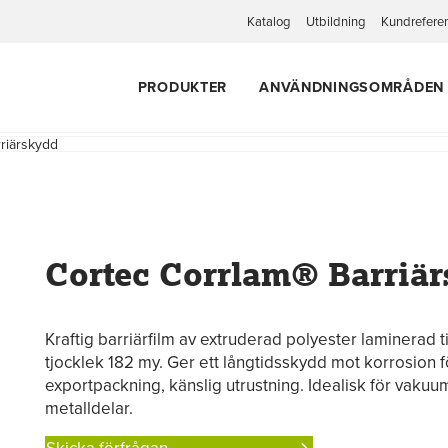
Katalog
Utbildning
Kundrefere
PRODUKTER
ANVÄNDNINGSOMRÅDEN
riärskydd
Cortec Corrlam® Barriä
Kraftig barriärfilm av extruderad polyester laminerad til
tjocklek 182 my. Ger ett långtidsskydd mot korrosion för
exportpackning, känslig utrustning. Idealisk för vakuu
metalldelar.