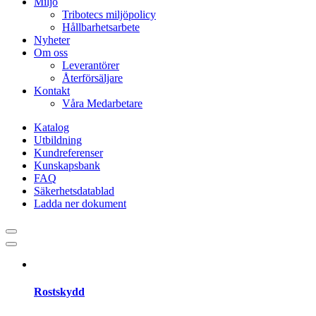
Miljö
Tribotecs miljöpolicy
Hållbarhetsarbete
Nyheter
Om oss
Leverantörer
Återförsäljare
Kontakt
Våra Medarbetare
Katalog
Utbildning
Kundreferenser
Kunskapsbank
FAQ
Säkerhetsdatablad
Ladda ner dokument
Rostskydd