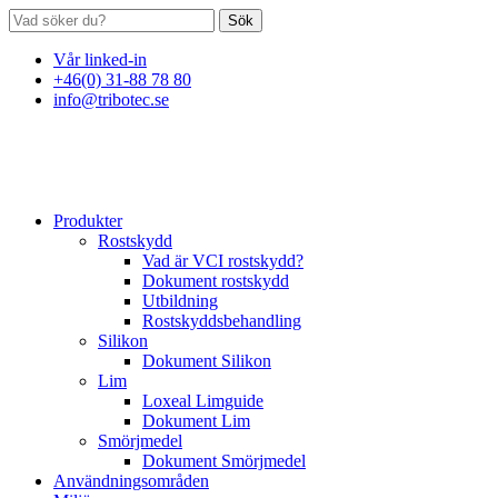
Sök
Vår linked-in
+46(0) 31-88 78 80
info@tribotec.se
Produkter
Rostskydd
Vad är VCI rostskydd?
Dokument rostskydd
Utbildning
Rostskyddsbehandling
Silikon
Dokument Silikon
Lim
Loxeal Limguide
Dokument Lim
Smörjmedel
Dokument Smörjmedel
Användningsområden