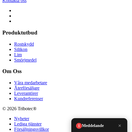
Kontakta oss
Produktutbud
Rostskydd
Silikon
Lim
Smörjmedel
Om Oss
Våra medarbetare
Återförsäljare
Leverantörer
Kundreferenser
© 2026 Tribotec®
Nyheter
Lediga tjänster
Försäljningsvillkor