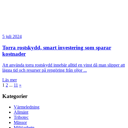
5 juli 2024
Torra rostskydd, smart investering som sparar
kostnader
Att använda torra rostskydd innebär alltid en vinst då man slipper att
lägga tid och resurser på rengöring från oljor ...
Läs mer
1
2
...
11
»
Kategorier
Värmeledning
Allmänt
Tribotec
Mässor
Miljöarbete