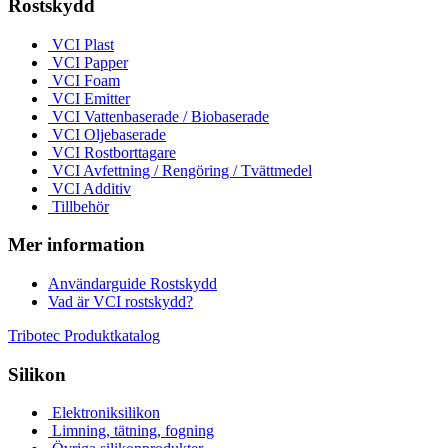
Rostskydd
VCI Plast
VCI Papper
VCI Foam
VCI Emitter
VCI Vattenbaserade / Biobaserade
VCI Oljebaserade
VCI Rostborttagare
VCI Avfettning / Rengöring / Tvättmedel
VCI Additiv
Tillbehör
Mer information
Användarguide Rostskydd
Vad är VCI rostskydd?
Tribotec Produktkatalog
Silikon
Elektroniksilikon
Limning, tätning, fogning