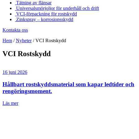
Tätning av flänsar
Universalsmörjoljor för underhåll och drift
VCI-förpackning för rostskydd
Zinkspray – korrosionsskydd
Kontakta oss
Hem
/
Nyheter
/
VCI Rostskydd
VCI Rostskydd
16 juni 2026
Hållbart rostskyddsmaterial som kapar ledtider och
rengöringsmoment.
Läs mer