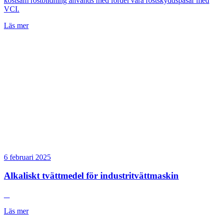
kostsam rostbildning används med fördel våra rostskyddspåsar med
VCI.
Läs mer
6 februari 2025
Alkaliskt tvättmedel för industritvättmaskin
Läs mer