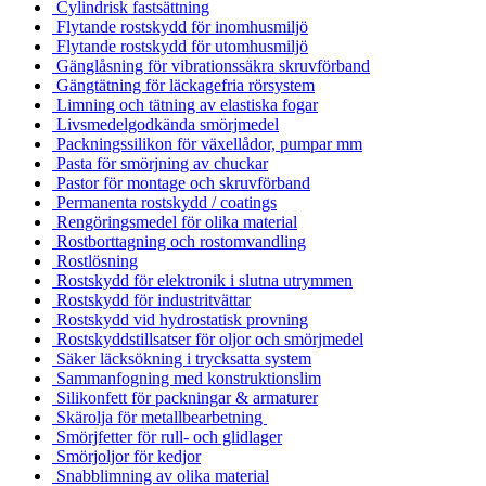
Cylindrisk fastsättning
Flytande rostskydd för inomhusmiljö
Flytande rostskydd för utomhusmiljö
Gänglåsning för vibrationssäkra skruvförband
Gängtätning för läckagefria rörsystem
Limning och tätning av elastiska fogar
Livsmedelgodkända smörjmedel
Packningssilikon för växellådor, pumpar mm
Pasta för smörjning av chuckar
Pastor för montage och skruvförband
Permanenta rostskydd / coatings
Rengöringsmedel för olika material
Rostborttagning och rostomvandling
Rostlösning
Rostskydd för elektronik i slutna utrymmen
Rostskydd för industritvättar
Rostskydd vid hydrostatisk provning
Rostskyddstillsatser för oljor och smörjmedel
Säker läcksökning i trycksatta system
Sammanfogning med konstruktionslim
Silikonfett för packningar & armaturer
Skärolja för metallbearbetning
Smörjfetter för rull- och glidlager
Smörjoljor för kedjor
Snabblimning av olika material