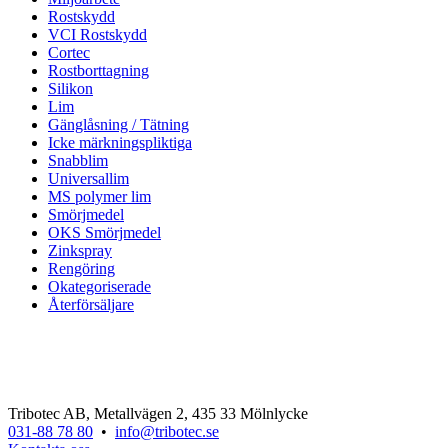
Rostskydd
VCI Rostskydd
Cortec
Rostborttagning
Silikon
Lim
Gänglåsning / Tätning
Icke märkningspliktiga
Snabblim
Universallim
MS polymer lim
Smörjmedel
OKS Smörjmedel
Zinkspray
Rengöring
Okategoriserade
Återförsäljare
Tribotec AB, Metallvägen 2, 435 33 Mölnlycke
031-88 78 80
•
info@tribotec.se