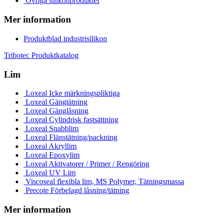
Övriga silikonprodukter
Mer information
Produktblad industrisilikon
Tribotec Produktkatalog
Lim
Loxeal Icke märkningspliktiga
Loxeal Gängtätning
Loxeal Gänglåsning
Loxeal Cylindrisk fastsättning
Loxeal Snabblim
Loxeal Flänstätning/packning
Loxeal Akryllim
Loxeal Epoxylim
Loxeal Aktivatorer / Primer / Rengöring
Loxeal UV Lim
Viscoseal flexibla lim, MS Polymer, Tätningsmassa
Precote Förbelagd låsning/tätning
Mer information