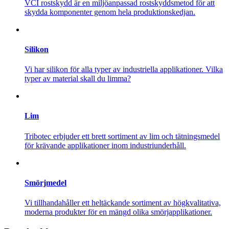
VCI rostskydd är en miljöanpassad rostskyddsmetod för att
skydda komponenter genom hela produktionskedjan.
Silikon
Vi har silikon för alla typer av industriella applikationer. Vilka
typer av material skall du limma?
Lim
Tribotec erbjuder ett brett sortiment av lim och tätningsmedel
för krävande applikationer inom industriunderhåll.
Smörjmedel
Vi tillhandahåller ett heltäckande sortiment av högkvalitativa,
moderna produkter för en mängd olika smörjapplikationer.