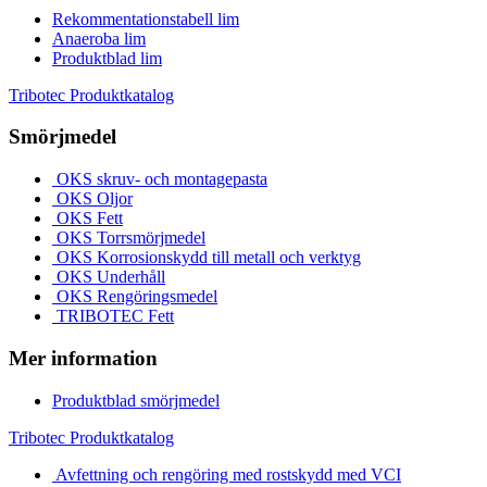
Rekommentationstabell lim
Anaeroba lim
Produktblad lim
Tribotec Produktkatalog
Smörjmedel
OKS skruv- och montagepasta
OKS Oljor
OKS Fett
OKS Torrsmörjmedel
OKS Korrosionskydd till metall och verktyg
OKS Underhåll
OKS Rengöringsmedel
TRIBOTEC Fett
Mer information
Produktblad smörjmedel
Tribotec Produktkatalog
Avfettning och rengöring med rostskydd med VCI