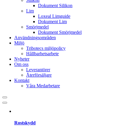
Silikon
Dokument Silikon
Lim
Loxeal Limguide
Dokument Lim
Smörjmedel
Dokument Smörjmedel
Användningsområden
Miljö
Tribotecs miljöpolicy
Hållbarhetsarbete
Nyheter
Om oss
Leverantörer
Återförsäljare
Kontakt
Våra Medarbetare
Rostskydd