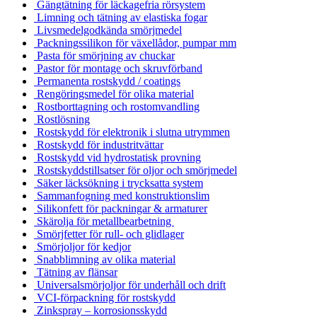
Gängtätning för läckagefria rörsystem
Limning och tätning av elastiska fogar
Livsmedelgodkända smörjmedel
Packningssilikon för växellådor, pumpar mm
Pasta för smörjning av chuckar
Pastor för montage och skruvförband
Permanenta rostskydd / coatings
Rengöringsmedel för olika material
Rostborttagning och rostomvandling
Rostlösning
Rostskydd för elektronik i slutna utrymmen
Rostskydd för industritvättar
Rostskydd vid hydrostatisk provning
Rostskyddstillsatser för oljor och smörjmedel
Säker läcksökning i trycksatta system
Sammanfogning med konstruktionslim
Silikonfett för packningar & armaturer
Skärolja för metallbearbetning
Smörjfetter för rull- och glidlager
Smörjoljor för kedjor
Snabblimning av olika material
Tätning av flänsar
Universalsmörjoljor för underhåll och drift
VCI-förpackning för rostskydd
Zinkspray – korrosionsskydd