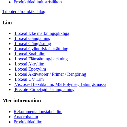
Produktblad industrisilikon
Tribotec Produktkatalog
Lim
Loxeal Icke märkningspliktiga
Loxeal Gängtätning
Loxeal Gänglåsning
Loxeal Cylindrisk fastsättning
Loxeal Snabblim
Loxeal Flänstätning/packning
Loxeal Akryllim
Loxeal Epoxylim
Loxeal Aktivatorer / Primer / Rengöring
Loxeal UV Lim
Viscoseal flexibla lim, MS Polymer, Tätningsmassa
Precote Förbelagd låsning/tätning
Mer information
Rekommentationstabell lim
Anaeroba lim
Produktblad lim