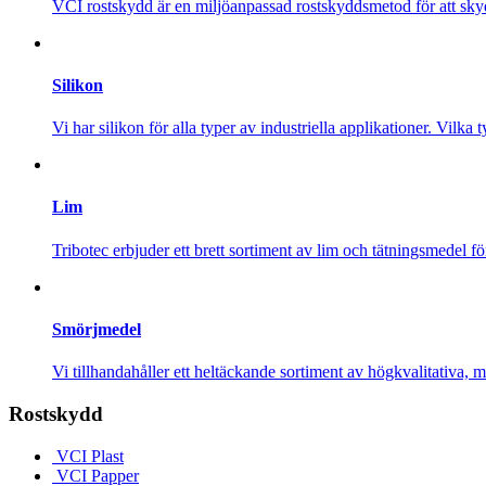
VCI rostskydd är en miljöanpassad rostskyddsmetod för att s
Silikon
Vi har silikon för alla typer av industriella applikationer. Vilka
Lim
Tribotec erbjuder ett brett sortiment av lim och tätningsmedel f
Smörjmedel
Vi tillhandahåller ett heltäckande sortiment av högkvalitativa,
Rostskydd
VCI Plast
VCI Papper