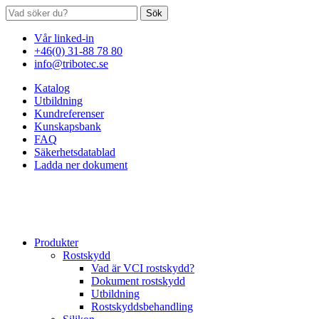
Sök
Vår linked-in
+46(0) 31-88 78 80
info@tribotec.se
Katalog
Utbildning
Kundreferenser
Kunskapsbank
FAQ
Säkerhetsdatablad
Ladda ner dokument
Produkter
Rostskydd
Vad är VCI rostskydd?
Dokument rostskydd
Utbildning
Rostskyddsbehandling