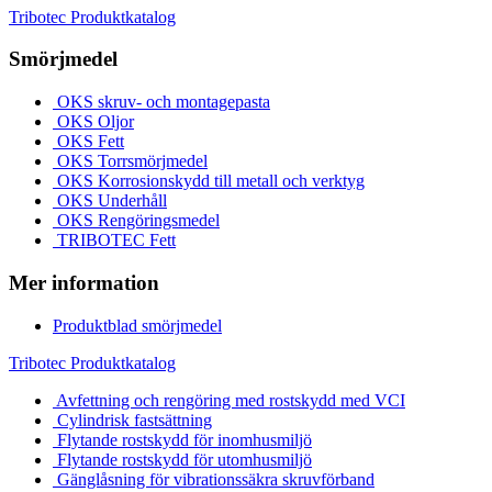
Tribotec Produktkatalog
Smörjmedel
OKS skruv- och montagepasta
OKS Oljor
OKS Fett
OKS Torrsmörjmedel
OKS Korrosionskydd till metall och verktyg
OKS Underhåll
OKS Rengöringsmedel
TRIBOTEC Fett
Mer information
Produktblad smörjmedel
Tribotec Produktkatalog
Avfettning och rengöring med rostskydd med VCI
Cylindrisk fastsättning
Flytande rostskydd för inomhusmiljö
Flytande rostskydd för utomhusmiljö
Gänglåsning för vibrationssäkra skruvförband